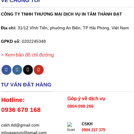
VỀ CHÚNG TÔI
CÔNG TY TNHH THƯƠNG MẠI DỊCH VỤ IN TÂM THÀNH ĐẠT
Địa chỉ:
31/12 Vĩnh Tiến, phường An Biên, TP Hải Phòng, Việt Nam
GPKD số:
0202245348
> Xem bản đồ chỉ đường
TƯ VẤN ĐẶT HÀNG
Góp ý về dịch vụ
Hotline:
0904 098 266
0936 679 168
CSKH
cskh.ttd@gmail.com
0904 217 379
inhoasenvn@gmail.com