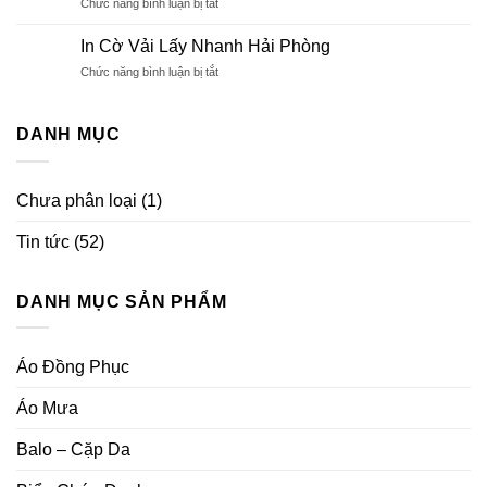
ở
Chức năng bình luận bị tắt
Giá
Tìm
Rẻ
Hiểu
Hải
In Cờ Vải Lấy Nhanh Hải Phòng
Bảng
Phòng
ở
Chức năng bình luận bị tắt
Tên
In
Nhân
Cờ
Viên,
Vải
DANH MỤC
Thẻ
Lấy
Tên
Nhanh
Nhân
Hải
Viên
Chưa phân loại
(1)
Phòng
Tin tức
(52)
DANH MỤC SẢN PHẨM
Áo Đồng Phục
Áo Mưa
Balo – Cặp Da