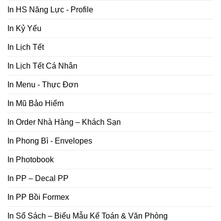
In HS Năng Lực - Profile
In Kỷ Yếu
In Lịch Tết
In Lịch Tết Cá Nhân
In Menu - Thực Đơn
In Mũ Bảo Hiểm
In Order Nhà Hàng – Khách Sạn
In Phong Bì - Envelopes
In Photobook
In PP – Decal PP
In PP Bồi Formex
In Sổ Sách – Biểu Mẫu Kế Toán & Văn Phòng