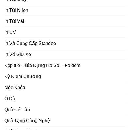
In Túi Nilon
In Túi Vải
In UV
In Và Cung Cấp Standee
In Vé Giữ Xe
Kẹp file – Bìa Đựng Hồ Sơ – Folders
Kỷ Niệm Chương
Móc Khóa
Ô Dù
Quà Để Bàn
Quà Tặng Công Nghệ