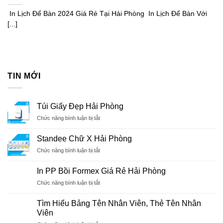
In Lịch Để Bàn 2024 Giá Rẻ Tại Hải Phòng In Lịch Để Bàn Với
[...]
TIN MỚI
Túi Giấy Đẹp Hải Phòng
ở
Chức năng bình luận bị tắt
Túi
Giấy
Standee Chữ X Hải Phòng
Đẹp
ở
Chức năng bình luận bị tắt
Hải
Standee
Phòng
Chữ
In PP Bồi Formex Giá Rẻ Hải Phòng
X
ở
Chức năng bình luận bị tắt
Hải
In
Phòng
PP
Tìm Hiểu Bảng Tên Nhân Viên, Thẻ Tên Nhân
Bồi
Viên
Formex