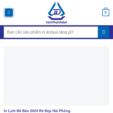
Chuyển
đến
0
nội
dung
Search
for:
In Lịch Để Bàn 2024 Rẻ Đẹp Hải Phòng