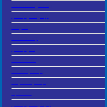
In Tranh Tráng Gương
Quà Tặng Tổng Hợp
Đồng Hồ
Bình Giữ Nhiệt
Quà Tặng Gỗ
Sản Phẩm Da
Gốm Sứ Quà Tặng
Thủy Tinh Quà Tặng
Bộ Giftsets
Quà Tặng Công Nghệ