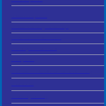
In Thẻ Nhựa PVC
In Menu - Thực Đơn
In Order Nhà Hàng – Khách Sạn
In Hóa Đơn – Phiếu Thu Chi
In Chứng Chỉ - Certificate
In Giấy Khen
In Sổ Sách – Biểu Mẫu Kế Toán & Văn Phòng
In Vé Gửi Xe
In Hashtag Cầm Tay