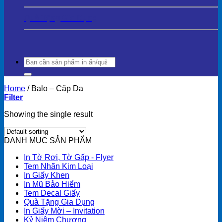
Quà Tặng Gia Dụng
Search
for:
Home
/
Balo – Cặp Da
Filter
Showing the single result
DANH MỤC SẢN PHẨM
In Tờ Rơi, Tờ Gấp - Flyer
Tem Nhãn Kim Loại
In Giấy Khen
In Mũ Bảo Hiểm
Tem Decal Giấy
Quà Tặng Gia Dụng
In Giấy Mời – Invitation
Kỷ Niệm Chương