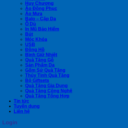
Huy Chương
Áo Đồng Phục
Áo Mưa
Balo – Cặp Da
Ô Dù
In Mũ Bảo Hiểm
Bút
Móc Khóa
USB
Đồng Hồ
Bình Giữ Nhiệt
Quà Tặng Gỗ
Sản Phẩm Da
Gốm Sứ Quà Tặng
Thủy Tinh Quà Tặng
Bộ Giftsets
Quà Tặng Gia Dụng
Quà Tặng Công Nghệ
Quà Tặng Tổng Hợp
Tin tức
Tuyển dụng
Liên hệ
Login