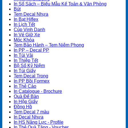
In Sổ Sách – Biểu Mẫu Kế Toán & Văn Phòng
Bút
Tem Decal Nhựa
In Bạt Hiflex
In Lịch Tết
Cúp Vinh Danh
In Vé Giữ Xe
Móc Khóa
Tem Bảo Hành – Tem Niêm Phong
In PP – Decal PP
In Túi Vải
In Thiệp Tết
Bộ Số Kỷ Niệm
In Túi Giấy
Tem Decal Trong
In PP Bồi Formex
In Thẻ Cào
In Catalogue - Brochure
Quà Để Bàn
In Hộp Giấy
Đồng Hồ
Tem Decal 7 màu
In Decal Nhựa
In HS Năng Lực - Profile
In Thẻ Quà Tặng - Voucher