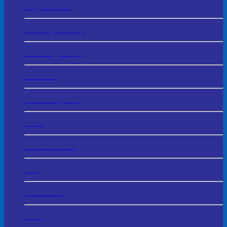
Huy Chương
In Chuyển Nhiệt
Áo Đồng Phục
Áo Mưa
Balo – Cặp Da
Ô Dù
Mũ Bảo Hiểm
Bút
Móc Khóa
USB