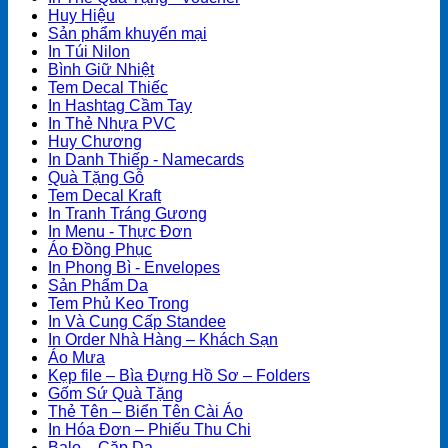
Huy Hiệu
Sản phẩm khuyến mại
In Túi Nilon
Bình Giữ Nhiệt
Tem Decal Thiếc
In Hashtag Cầm Tay
In Thẻ Nhựa PVC
Huy Chương
In Danh Thiếp - Namecards
Quà Tặng Gỗ
Tem Decal Kraft
In Tranh Tráng Gương
In Menu - Thực Đơn
Áo Đồng Phục
In Phong Bì - Envelopes
Sản Phẩm Da
Tem Phủ Keo Trong
In Và Cung Cấp Standee
In Order Nhà Hàng – Khách Sạn
Áo Mưa
Kẹp file – Bìa Đựng Hồ Sơ – Folders
Gốm Sứ Quà Tặng
Thẻ Tên – Biển Tên Cài Áo
In Hóa Đơn – Phiếu Thu Chi
Balo – Cặp Da