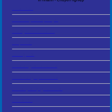
In Tem Mác
In Tờ Rơi, Tờ Gấp - Flyer
In Giấy Mời – Invitation
In Lịch Tết
In Thiệp Tết
In Catalogue - Brochure
In HS Năng Lực - Profile
In Thẻ Quà Tặng - Voucher
In Thẻ Cào