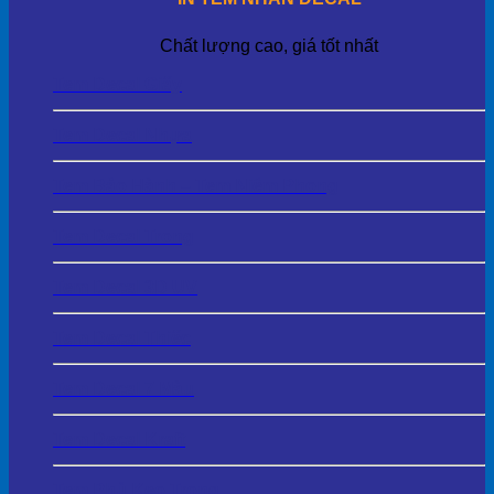
Chất lượng cao, giá tốt nhất
Tem Decal Giấy
Tem Decal Nhựa
Tem Bảo Hành – Tem Niêm Phong
Tem Decal Trong
Tem Decal 3D UV
Tem Decal Thiếc
Tem Decal 7 Màu
Tem Decal Kraft
Tem Phủ Keo Trong