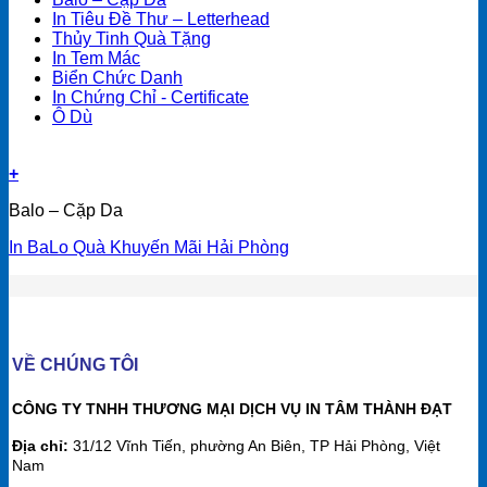
In Tiêu Đề Thư – Letterhead
Thủy Tinh Quà Tặng
In Tem Mác
Biển Chức Danh
In Chứng Chỉ - Certificate
Ô Dù
+
Balo – Cặp Da
In BaLo Quà Khuyến Mãi Hải Phòng
VỀ CHÚNG TÔI
CÔNG TY TNHH THƯƠNG MẠI DỊCH VỤ IN TÂM THÀNH ĐẠT
Địa chỉ:
31/12 Vĩnh Tiến, phường An Biên, TP Hải Phòng, Việt
Nam