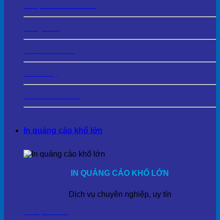
In Lịch Tết Cá Nhân
In Kỷ Yếu
In Photobook
In Sổ Tay
In Tranh Cavas
In quảng cáo khổ lớn
IN QUẢNG CÁO KHỔ LỚN
Dịch vụ chuyên nghiệp, uy tín
In Bạt Hiflex