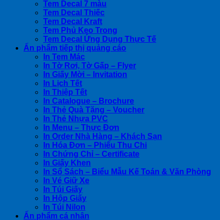
Tem Decal 7 màu
Tem Decal Thiếc
Tem Decal Kraft
Tem Phủ Keo Trong
Tem Decal Ứng Dụng Thực Tế
Ấn phẩm tiếp thị quảng cáo
In Tem Mác
In Tờ Rơi, Tờ Gấp – Flyer
In Giấy Mời – Invitation
In Lịch Tết
In Thiệp Tết
In Catalogue – Brochure
In Thẻ Quà Tặng – Voucher
In Thẻ Nhựa PVC
In Menu – Thực Đơn
In Order Nhà Hàng – Khách Sạn
In Hóa Đơn – Phiếu Thu Chi
In Chứng Chỉ – Certificate
In Giấy Khen
In Sổ Sách – Biểu Mẫu Kế Toán & Văn Phòng
In Vé Giữ Xe
In Túi Giấy
In Hộp Giấy
In Túi Nilon
Ấn phẩm cá nhân