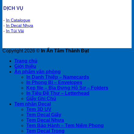
DỊCH VỤ
-
In Catalogue
-
In Decal Nhựa
-
In Túi Vải
Copyright 2026 ©
In Ấn Tâm Thành Đạt
Trang chủ
Giới thiệu
Ấn phẩm văn phòng
In Danh Thiếp – Namecards
In Phong Bì – Envelopes
Kẹp file – Bìa Đựng Hồ Sơ – Folders
In Tiêu Đề Thư – Letterhead
Giấy Ghi Chú
Tem nhãn Decal
Tem 3D UV
Tem Decal Giấy
Tem Decal Nhựa
Tem Bảo Hành – Tem Niêm Phong
Tem Decal Trong