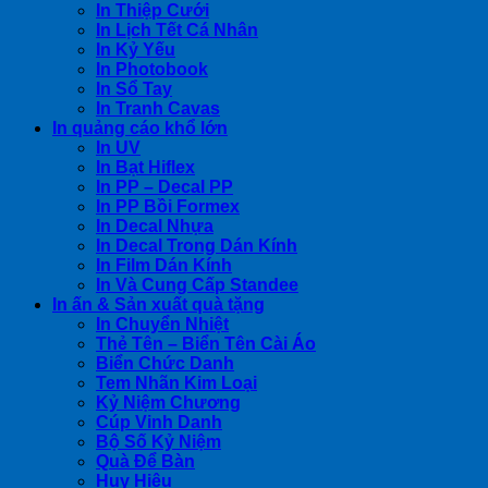
In Thiệp Cưới
In Lịch Tết Cá Nhân
In Kỷ Yếu
In Photobook
In Sổ Tay
In Tranh Cavas
In quảng cáo khổ lớn
In UV
In Bạt Hiflex
In PP – Decal PP
In PP Bồi Formex
In Decal Nhựa
In Decal Trong Dán Kính
In Film Dán Kính
In Và Cung Cấp Standee
In ấn & Sản xuất quà tặng
In Chuyển Nhiệt
Thẻ Tên – Biển Tên Cài Áo
Biển Chức Danh
Tem Nhãn Kim Loại
Kỷ Niệm Chương
Cúp Vinh Danh
Bộ Số Kỷ Niệm
Quà Để Bàn
Huy Hiệu