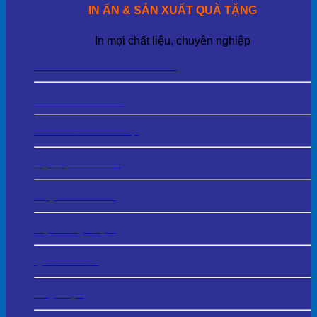
IN ẤN & SẢN XUẤT QUÀ TẶNG
In mọi chất liệu, chuyên nghiệp
Thẻ Tên – Biển Tên Cài Áo
Biển Chức Danh
Tem Nhãn Kim Loại
Kỷ Niệm Chương
Cup Vinh Danh
Bộ Số Kỷ Niệm
Quà Để Bàn
Huy Hiệu