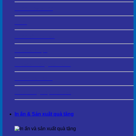
In PP – Decal PP
In UV
In PP Bồi Formex
In Decal Nhựa
In Decal Trong Dán Kính
In Film Dán Kính
In Và Cung Cấp Standee
In ấn & Sản xuất quà tặng