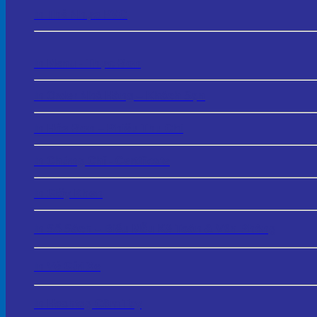
In Thẻ Nhựa PVC
In Menu - Thực Đơn
In Order Nhà Hàng – Khách Sạn
In Hóa Đơn – Phiếu Thu Chi
In Chứng Chỉ - Certificate
In Giấy Khen
In Sổ Sách – Biểu Mẫu Kế Toán & Văn Phòng
In Vé Gửi Xe
In Hashtag Cầm Tay