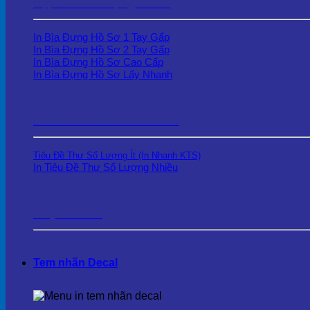
Kẹp file – Bìa Đựng Hồ Sơ
In Bìa Đựng Hồ Sơ 1 Tay Gấp
In Bìa Đựng Hồ Sơ 2 Tay Gấp
In Bìa Đựng Hồ Sơ Cao Cấp
In Bìa Đựng Hồ Sơ Lấy Nhanh
In Tiêu Đề Thư – Letterhead
Tiêu Đề Thư Số Lượng Ít (In Nhanh KTS)
In Tiêu Đề Thư Số Lượng Nhiều
Giấy Ghi Chú
Tem nhãn Decal