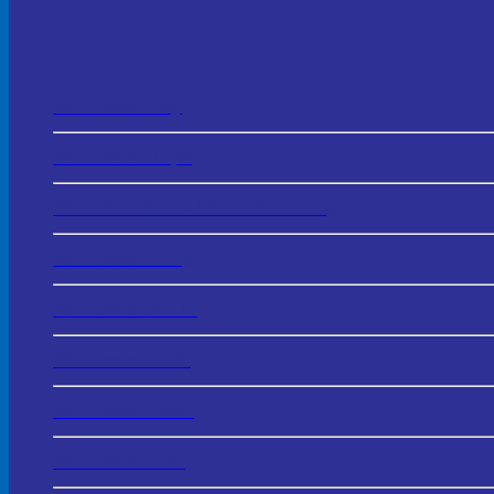
Tem Decal Giấy
Tem Decal Nhựa
Tem Bảo Hành – Tem Niêm Phong
Tem Decal Trong
Tem Decal 3D UV
Tem Decal Thiếc
Tem Decal 7 Màu
Tem Decal Kraft