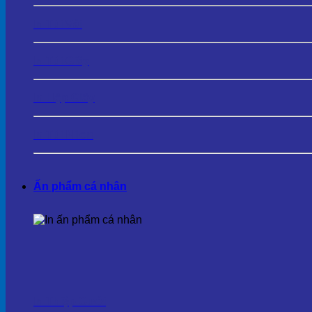
In Túi Vải
In Túi Giấy
In Hộp Giấy
In Túi Nilon
Ấn phẩm cá nhân
In Thiệp Cưới