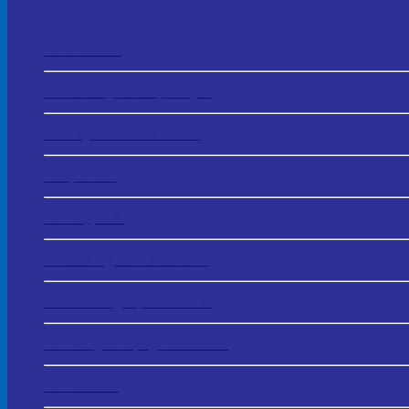
In Tem Mác
In Tờ Rơi, Tờ Gấp - Flyer
In Giấy Mời – Invitation
In Lịch Tết
In Thiệp Tết
In Catalogue - Brochure
In HS Năng Lực - Profile
In Thẻ Quà Tặng - Voucher
In Thẻ Cào