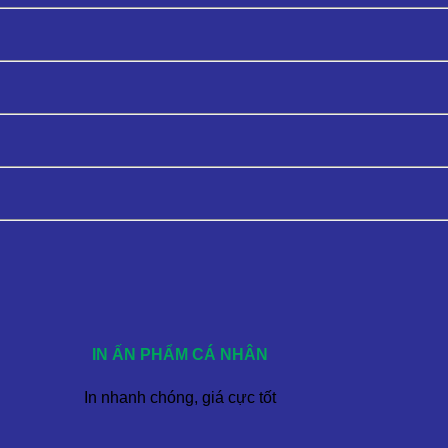
IN ẤN PHẨM CÁ NHÂN
In nhanh chóng, giá cực tốt