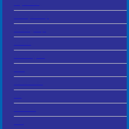
Huy Chương
In Chuyển Nhiệt
Áo Đồng Phục
Áo Mưa
Balo – Cặp Da
Ô Dù
Mũ Bảo Hiểm
Bút
Móc Khóa
USB