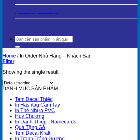
Quà Tặng Gia Dụng
Search
for:
Home
/
In Order Nhà Hàng – Khách Sạn
Filter
Showing the single result
DANH MỤC SẢN PHẨM
Tem Decal Thiếc
In Hashtag Cầm Tay
In Thẻ Nhựa PVC
Huy Chương
In Danh Thiếp - Namecards
Quà Tặng Gỗ
Tem Decal Kraft
In Tranh Tráng Gương