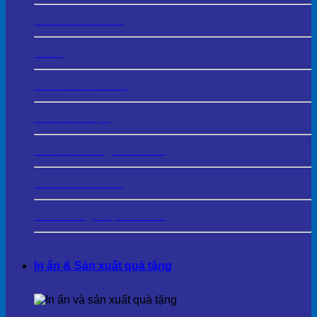
In PP – Decal PP
In UV
In PP Bồi Formex
In Decal Nhựa
In Decal Trong Dán Kính
In Film Dán Kính
In Và Cung Cấp Standee
In ấn & Sản xuất quà tặng