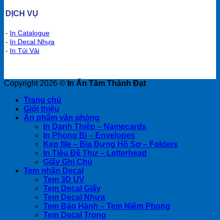
DỊCH VỤ
-
In Catalogue
-
In Decal Nhựa
-
In Túi Vải
Copyright 2026 ©
In Ấn Tâm Thành Đạt
Trang chủ
Giới thiệu
Ấn phẩm văn phòng
In Danh Thiếp – Namecards
In Phong Bì – Envelopes
Kẹp file – Bìa Đựng Hồ Sơ – Folders
In Tiêu Đề Thư – Letterhead
Giấy Ghi Chú
Tem nhãn Decal
Tem 3D UV
Tem Decal Giấy
Tem Decal Nhựa
Tem Bảo Hành – Tem Niêm Phong
Tem Decal Trong