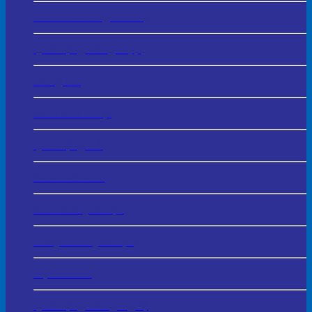
In Tranh Tráng Gương
Quà Tặng Tổng Hợp
Đồng Hồ
Bình Giữ Nhiệt
Quà Tặng Gỗ
Sản Phẩm Da
Gốm Sứ Quà Tặng
Thủy Tinh Quà Tặng
Bộ Giftsets
Quà Tặng Công Nghệ