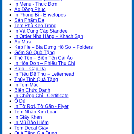
In Menu - Thực Đơn
Áo Đồng Phục
In Phong Bì - Envelopes
Sản Phẩm Da
Tem Phủ Keo Trong
In Và Cung Cấp Standee
In Order Nhà Hàng – Khách Sạn
Áo Mưa
Kẹp file – Bìa Đựng Hồ Sơ – Folders
Gốm Sứ Quà Tặng
Thẻ Tên – Biển Tên Cài Áo
In Hóa Đơn – Phiếu Thu Chi
Balo – Cặp Da
In Tiêu Đề Thư – Letterhead
Thủy Tinh Quà Tặng
In Tem Mác
Biển Chức Danh
In Chứng Chỉ - Certificate
Ô Dù
In Tờ Rơi, Tờ Gấp - Flyer
Tem Nhãn Kim Loại
In Giấy Khen
In Mũ Bảo Hiểm
Tem Decal Giấy
Quà Tặng Gia Dụng