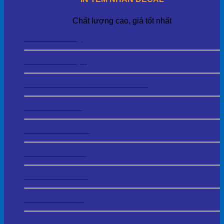
Chất lượng cao, giá tốt nhất
Tem Decal Giấy
Tem Decal Nhựa
Tem Bảo Hành – Tem Niêm Phong
Tem Decal Trong
Tem Decal 3D UV
Tem Decal Thiếc
Tem Decal 7 Màu
Tem Decal Kraft
Tem Phủ Keo Trong