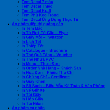
Tem Decal 7 màu
Tem Decal Thiếc
Tem Decal Kraft
Tem Phủ Keo Trong
Tem Decal Ứng Dụng Thực Tế
Ấn phẩm tiếp thị quảng cáo
In Tem Mác
In Tờ Rơi, Tờ Gấp – Flyer
In Giấy Mời – Invitation
In Lịch Tết
In Thiệp Tết
In Catalogue – Brochure
In Thẻ Quà Tặng – Voucher
In Thẻ Nhựa PVC
In Menu – Thực Đơn
In Order Nhà Hàng – Khách Sạn
In Hóa Đơn – Phiếu Thu Chi
In Chứng Chỉ – Certificate
In Giấy Khen
In Sổ Sách – Biểu Mẫu Kế Toán & Văn Phòng
In Vé Giữ Xe
In Túi Giấy
In Hộp Giấy
In Túi Nilon
Ấn phẩm cá nhân