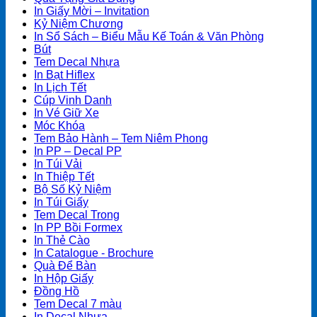
In Giấy Mời – Invitation
Kỷ Niệm Chương
In Sổ Sách – Biểu Mẫu Kế Toán & Văn Phòng
Bút
Tem Decal Nhựa
In Bạt Hiflex
In Lịch Tết
Cúp Vinh Danh
In Vé Giữ Xe
Móc Khóa
Tem Bảo Hành – Tem Niêm Phong
In PP – Decal PP
In Túi Vải
In Thiệp Tết
Bộ Số Kỷ Niệm
In Túi Giấy
Tem Decal Trong
In PP Bồi Formex
In Thẻ Cào
In Catalogue - Brochure
Quà Để Bàn
In Hộp Giấy
Đồng Hồ
Tem Decal 7 màu
In Decal Nhựa