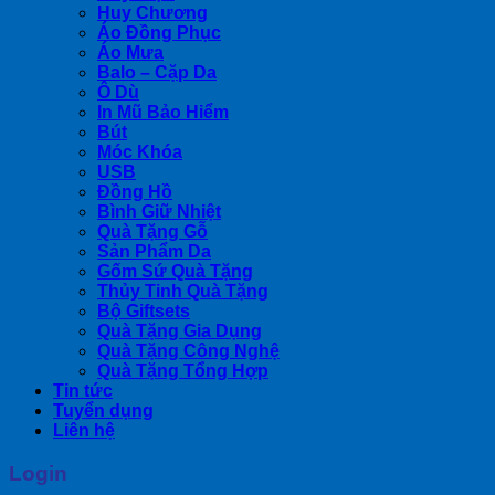
Huy Chương
Áo Đồng Phục
Áo Mưa
Balo – Cặp Da
Ô Dù
In Mũ Bảo Hiểm
Bút
Móc Khóa
USB
Đồng Hồ
Bình Giữ Nhiệt
Quà Tặng Gỗ
Sản Phẩm Da
Gốm Sứ Quà Tặng
Thủy Tinh Quà Tặng
Bộ Giftsets
Quà Tặng Gia Dụng
Quà Tặng Công Nghệ
Quà Tặng Tổng Hợp
Tin tức
Tuyển dụng
Liên hệ
Login