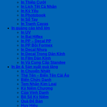
In Thiệp Cưới
In Lịch Tết Cá Nhân
In Kỷ Yếu
In Photobook
In Sổ Tay
In Tranh Cavas
In quảng cáo khổ lớn
In UV
In Bạt Hiflex
In PP – Decal PP
In PP Bồi Formex
In Decal Nhựa
In Decal Trong Dán Kính
In Film Dán Kính
In Và Cung Cấp Standee
In ấn & Sản xuất quà tặng
In Chuyển Nhiệt
Thẻ Tên – Biển Tên Cài Áo
Biển Chức Danh
Tem Nhãn Kim Loại
Kỷ Niệm Chương
Cúp Vinh Danh
Bộ Số Kỷ Niệm
Quà Để Bàn
Huy Hiệu