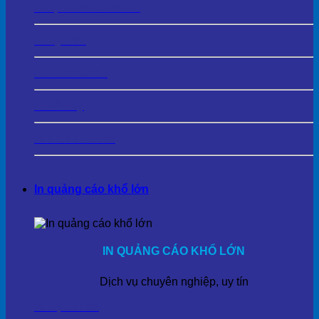
In Lịch Tết Cá Nhân
In Kỷ Yếu
In Photobook
In Sổ Tay
In Tranh Cavas
In quảng cáo khổ lớn
IN QUẢNG CÁO KHỔ LỚN
Dịch vụ chuyên nghiệp, uy tín
In Bạt Hiflex