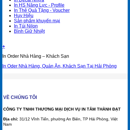
In HS Năng Lực - Profile
In Thẻ Quà Tặng - Voucher
Huy Hiệu
Sản phẩm khuyến mại
In Túi Nilon
Bình Giữ Nhiệt
+
In Order Nhà Hàng – Khách Sạn
In Oder Nhà Hàng, Quán Ăn, Khách Sạn Tại Hải Phòng
VỀ CHÚNG TÔI
CÔNG TY TNHH THƯƠNG MẠI DỊCH VỤ IN TÂM THÀNH ĐẠT
Địa chỉ:
31/12 Vĩnh Tiến, phường An Biên, TP Hải Phòng, Việt
Nam