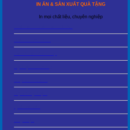
IN ẤN & SẢN XUẤT QUÀ TẶNG
In mọi chất liệu, chuyên nghiệp
Thẻ Tên – Biển Tên Cài Áo
Biển Chức Danh
Tem Nhãn Kim Loại
Kỷ Niệm Chương
Cup Vinh Danh
Bộ Số Kỷ Niệm
Quà Để Bàn
Huy Hiệu