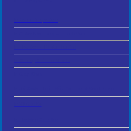
In Thẻ Nhựa PVC
In Menu - Thực Đơn
In Order Nhà Hàng – Khách Sạn
In Hóa Đơn – Phiếu Thu Chi
In Chứng Chỉ - Certificate
In Giấy Khen
In Sổ Sách – Biểu Mẫu Kế Toán & Văn Phòng
In Vé Gửi Xe
In Hashtag Cầm Tay