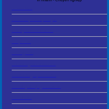
In Tem Mác
In Tờ Rơi, Tờ Gấp - Flyer
In Giấy Mời – Invitation
In Lịch Tết
In Thiệp Tết
In Catalogue - Brochure
In HS Năng Lực - Profile
In Thẻ Quà Tặng - Voucher
In Thẻ Cào