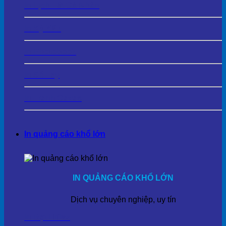
In Lịch Tết Cá Nhân
In Kỷ Yếu
In Photobook
In Sổ Tay
In Tranh Cavas
In quảng cáo khổ lớn
IN QUẢNG CÁO KHỔ LỚN
Dịch vụ chuyên nghiệp, uy tín
In Bạt Hiflex