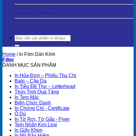
Quà Tặng Gia Dụng
Search
for:
Home
/
In Film Dán Kính
Filter
DANH MỤC SẢN PHẨM
In Hóa Đơn – Phiếu Thu Chi
Balo – Cặp Da
In Tiêu Đề Thư – Letterhead
Thủy Tinh Quà Tặng
In Tem Mác
Biển Chức Danh
In Chứng Chỉ - Certificate
Ô Dù
In Tờ Rơi, Tờ Gấp - Flyer
Tem Nhãn Kim Loại
In Giấy Khen
In Mũ Bảo Hiểm