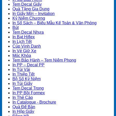
Tem Decal Giấy
Quà Tặng Gia Dụng
In Giấy Mời – Invitation
Kỷ Niệm Chương
In Sổ Sách – Biểu Mẫu Kế Toán & Văn Phòng
Bút
Tem Decal Nhựa
In Bạt Hiflex
In Lịch Tết
Cúp Vinh Danh
In Vé Giữ Xe
Móc Khóa
Tem Bảo Hành – Tem Niêm Phong
In PP – Decal PP
In Túi Vải
In Thiệp Tết
Bộ Số Kỷ Niệm
In Túi Giấy
Tem Decal Trong
In PP Bồi Formex
In Thẻ Cào
In Catalogue - Brochure
Quà Để Bàn
In Hộp Giấy