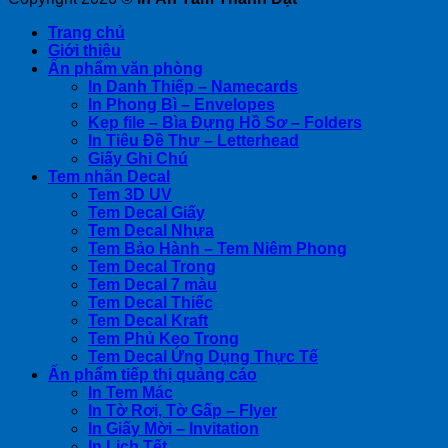
Trang chủ
Giới thiệu
Ấn phẩm văn phòng
In Danh Thiếp – Namecards
In Phong Bì – Envelopes
Kẹp file – Bìa Đựng Hồ Sơ – Folders
In Tiêu Đề Thư – Letterhead
Giấy Ghi Chú
Tem nhãn Decal
Tem 3D UV
Tem Decal Giấy
Tem Decal Nhựa
Tem Bảo Hành – Tem Niêm Phong
Tem Decal Trong
Tem Decal 7 màu
Tem Decal Thiếc
Tem Decal Kraft
Tem Phủ Keo Trong
Tem Decal Ứng Dụng Thực Tế
Ấn phẩm tiếp thị quảng cáo
In Tem Mác
In Tờ Rơi, Tờ Gấp – Flyer
In Giấy Mời – Invitation
In Lịch Tết