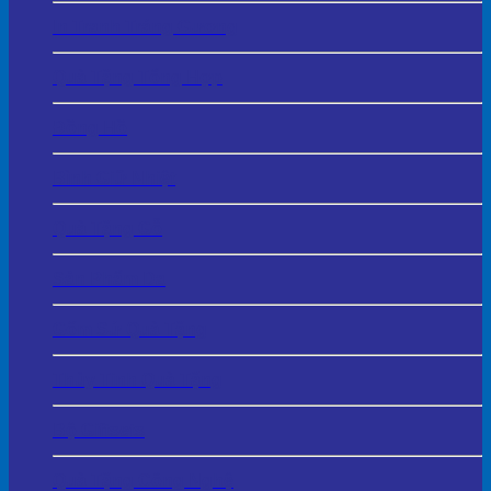
In Tranh Tráng Gương
Quà Tặng Tổng Hợp
Đồng Hồ
Bình Giữ Nhiệt
Quà Tặng Gỗ
Sản Phẩm Da
Gốm Sứ Quà Tặng
Thủy Tinh Quà Tặng
Bộ Giftsets
Quà Tặng Công Nghệ