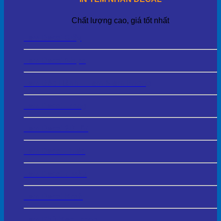
Chất lượng cao, giá tốt nhất
Tem Decal Giấy
Tem Decal Nhựa
Tem Bảo Hành – Tem Niêm Phong
Tem Decal Trong
Tem Decal 3D UV
Tem Decal Thiếc
Tem Decal 7 Màu
Tem Decal Kraft
Tem Phủ Keo Trong