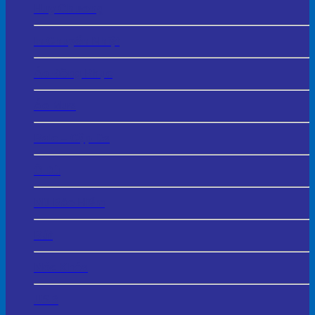
Huy Chương
In Chuyển Nhiệt
Áo Đồng Phục
Áo Mưa
Balo – Cặp Da
Ô Dù
Mũ Bảo Hiểm
Bút
Móc Khóa
USB