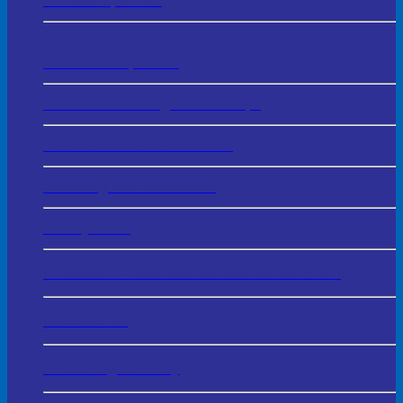
In Thẻ Nhựa PVC
In Menu - Thực Đơn
In Order Nhà Hàng – Khách Sạn
In Hóa Đơn – Phiếu Thu Chi
In Chứng Chỉ - Certificate
In Giấy Khen
In Sổ Sách – Biểu Mẫu Kế Toán & Văn Phòng
In Vé Gửi Xe
In Hashtag Cầm Tay