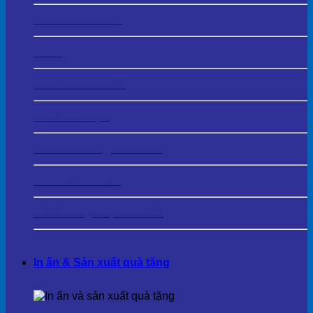
In PP – Decal PP
In UV
In PP Bồi Formex
In Decal Nhựa
In Decal Trong Dán Kính
In Film Dán Kính
In Và Cung Cấp Standee
In ấn & Sản xuất quà tặng