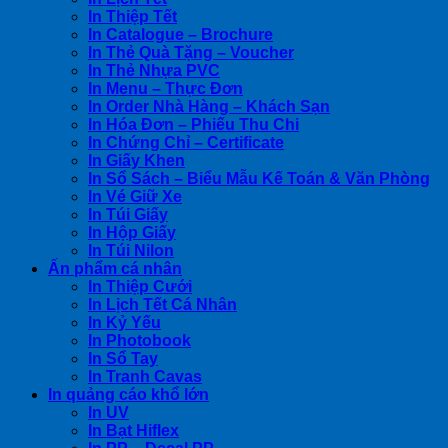
In Thiệp Tết
In Catalogue – Brochure
In Thẻ Quà Tặng – Voucher
In Thẻ Nhựa PVC
In Menu – Thực Đơn
In Order Nhà Hàng – Khách Sạn
In Hóa Đơn – Phiếu Thu Chi
In Chứng Chỉ – Certificate
In Giấy Khen
In Sổ Sách – Biểu Mẫu Kế Toán & Văn Phòng
In Vé Giữ Xe
In Túi Giấy
In Hộp Giấy
In Túi Nilon
Ấn phẩm cá nhân
In Thiệp Cưới
In Lịch Tết Cá Nhân
In Kỷ Yếu
In Photobook
In Sổ Tay
In Tranh Cavas
In quảng cáo khổ lớn
In UV
In Bạt Hiflex