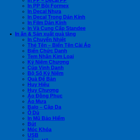
In PP – Decal PP
In PP Bồi Formex
In Decal Nhựa
In Decal Trong Dán Kính
In Film Dán Kính
In Và Cung Cấp Standee
In ấn & Sản xuất quà tặng
In Chuyển Nhiệt
Thẻ Tên – Biển Tên Cài Áo
Biển Chức Danh
Tem Nhãn Kim Loại
Kỷ Niệm Chương
Cúp Vinh Danh
Bộ Số Kỷ Niệm
Quà Để Bàn
Huy Hiệu
Huy Chương
Áo Đồng Phục
Áo Mưa
Balo – Cặp Da
Ô Dù
In Mũ Bảo Hiểm
Bút
Móc Khóa
USB