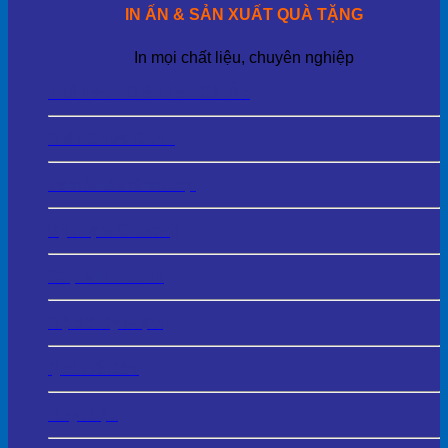
IN ẤN & SẢN XUẤT QUÀ TẶNG
In mọi chất liệu, chuyên nghiệp
Thẻ Tên – Biển Tên Cài Áo
Biển Chức Danh
Tem Nhãn Kim Loại
Kỷ Niệm Chương
Cup Vinh Danh
Bộ Số Kỷ Niệm
Quà Để Bàn
Huy Hiệu