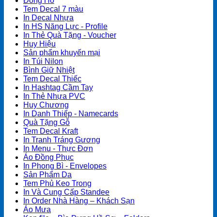
Đồng Hồ
Tem Decal 7 màu
In Decal Nhựa
In HS Năng Lực - Profile
In Thẻ Quà Tặng - Voucher
Huy Hiệu
Sản phẩm khuyến mại
In Túi Nilon
Bình Giữ Nhiệt
Tem Decal Thiếc
In Hashtag Cầm Tay
In Thẻ Nhựa PVC
Huy Chương
In Danh Thiếp - Namecards
Quà Tặng Gỗ
Tem Decal Kraft
In Tranh Tráng Gương
In Menu - Thực Đơn
Áo Đồng Phục
In Phong Bì - Envelopes
Sản Phẩm Da
Tem Phủ Keo Trong
In Và Cung Cấp Standee
In Order Nhà Hàng – Khách Sạn
Áo Mưa