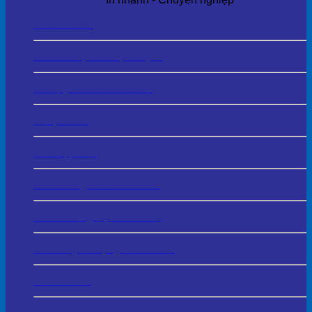
In Tem Mác
In Tờ Rơi, Tờ Gấp - Flyer
In Giấy Mời – Invitation
In Lịch Tết
In Thiệp Tết
In Catalogue - Brochure
In HS Năng Lực - Profile
In Thẻ Quà Tặng - Voucher
In Thẻ Cào