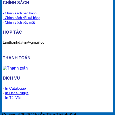
CHÍNH SÁCH
- Chính sách bảo hành
- Chính sách đổi trả hàng
- Chính sách bảo mật
HỢP TÁC
tamthanhdatvn@gmail.com
THANH TOÁN
DỊCH VỤ
-
In Catalogue
-
In Decal Nhựa
-
In Túi Vải
Copyright 2026 ©
In Ấn Tâm Thành Đạt