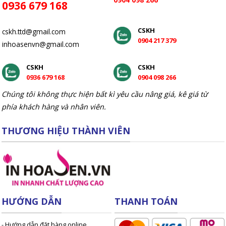
0936 679 168
CSKH
cskh.ttd@gmail.com
0904 217 379
inhoasenvn@gmail.com
CSKH
CSKH
0936 679 168
0904 098 266
Chúng tôi không thực hiện bất kì yêu cầu nâng giá, kê giá từ
phía khách hàng và nhân viên.
THƯƠNG HIỆU THÀNH VIÊN
HƯỚNG DẪN
THANH TOÁN
- Hướng dẫn đặt hàng online