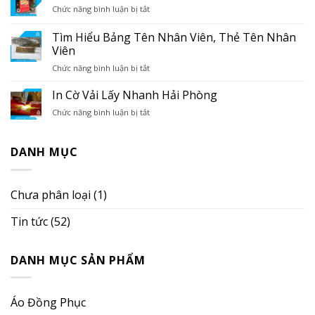
ở
Chức năng bình luận bị tắt
Hải
In
Phòng
PP
Tìm Hiểu Bảng Tên Nhân Viên, Thẻ Tên Nhân
Bồi
Viên
Formex
ở
Chức năng bình luận bị tắt
Giá
Tìm
Rẻ
Hiểu
Hải
In Cờ Vải Lấy Nhanh Hải Phòng
Bảng
Phòng
ở
Chức năng bình luận bị tắt
Tên
In
Nhân
Cờ
Viên,
Vải
DANH MỤC
Thẻ
Lấy
Tên
Nhanh
Nhân
Hải
Viên
Chưa phân loại
(1)
Phòng
Tin tức
(52)
DANH MỤC SẢN PHẨM
Áo Đồng Phục