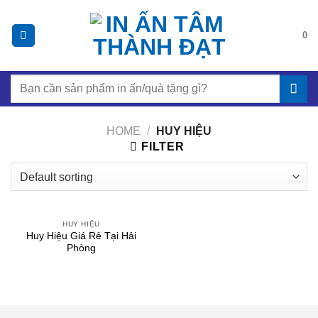
Chuyển
đến
0
nội
dung
Search
for:
HOME
/
HUY HIỆU
FILTER
HUY HIỆU
Huy Hiệu Giá Rẻ Tại Hải
Phòng