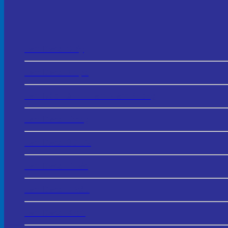
Tem Decal Giấy
Tem Decal Nhựa
Tem Bảo Hành – Tem Niêm Phong
Tem Decal Trong
Tem Decal 3D UV
Tem Decal Thiếc
Tem Decal 7 Màu
Tem Decal Kraft