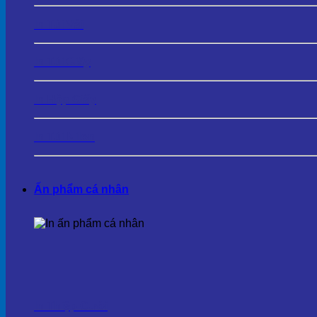
In Túi Vải
In Túi Giấy
In Hộp Giấy
In Túi Nilon
Ấn phẩm cá nhân
In Thiệp Cưới