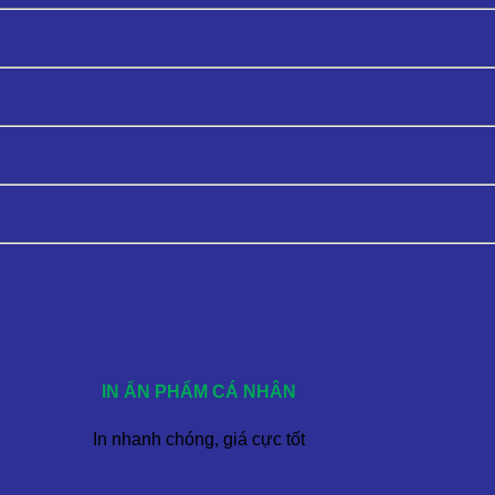
IN ẤN PHẨM CÁ NHÂN
In nhanh chóng, giá cực tốt