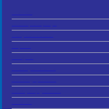
In Tem Mác
In Tờ Rơi, Tờ Gấp - Flyer
In Giấy Mời – Invitation
In Lịch Tết
In Thiệp Tết
In Catalogue - Brochure
In HS Năng Lực - Profile
In Thẻ Quà Tặng - Voucher
In Thẻ Cào