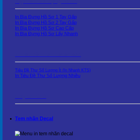
Kẹp file – Bìa Đựng Hồ Sơ
In Bìa Đựng Hồ Sơ 1 Tay Gấp
In Bìa Đựng Hồ Sơ 2 Tay Gấp
In Bìa Đựng Hồ Sơ Cao Cấp
In Bìa Đựng Hồ Sơ Lấy Nhanh
In Tiêu Đề Thư – Letterhead
Tiêu Đề Thư Số Lượng Ít (In Nhanh KTS)
In Tiêu Đề Thư Số Lượng Nhiều
Giấy Ghi Chú
Tem nhãn Decal