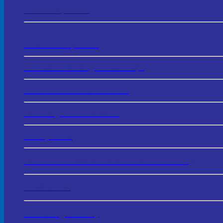
In Thẻ Nhựa PVC
In Menu - Thực Đơn
In Order Nhà Hàng – Khách Sạn
In Hóa Đơn – Phiếu Thu Chi
In Chứng Chỉ - Certificate
In Giấy Khen
In Sổ Sách – Biểu Mẫu Kế Toán & Văn Phòng
In Vé Gửi Xe
In Hashtag Cầm Tay