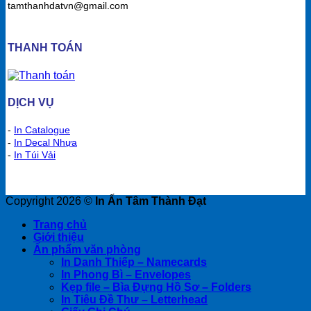
tamthanhdatvn@gmail.com
THANH TOÁN
DỊCH VỤ
-
In Catalogue
-
In Decal Nhựa
-
In Túi Vải
Copyright 2026 ©
In Ấn Tâm Thành Đạt
Trang chủ
Giới thiệu
Ấn phẩm văn phòng
In Danh Thiếp – Namecards
In Phong Bì – Envelopes
Kẹp file – Bìa Đựng Hồ Sơ – Folders
In Tiêu Đề Thư – Letterhead