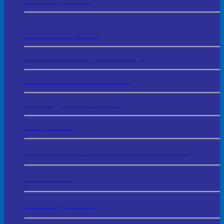
In Thẻ Nhựa PVC
In Menu - Thực Đơn
In Order Nhà Hàng – Khách Sạn
In Hóa Đơn – Phiếu Thu Chi
In Chứng Chỉ - Certificate
In Giấy Khen
In Sổ Sách – Biểu Mẫu Kế Toán & Văn Phòng
In Vé Gửi Xe
In Hashtag Cầm Tay