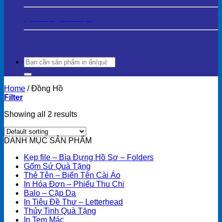
Quà Tặng Gia Dụng
Search
for:
Home
/
Đồng Hồ
Filter
Showing all 2 results
DANH MỤC SẢN PHẨM
Kẹp file – Bìa Đựng Hồ Sơ – Folders
Gốm Sứ Quà Tặng
Thẻ Tên – Biển Tên Cài Áo
In Hóa Đơn – Phiếu Thu Chi
Balo – Cặp Da
In Tiêu Đề Thư – Letterhead
Thủy Tinh Quà Tặng
In Tem Mác