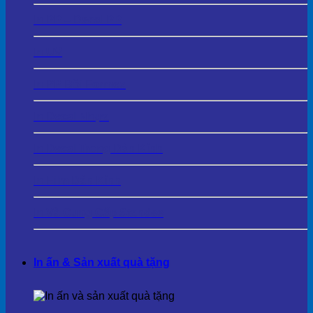
In PP – Decal PP
In UV
In PP Bồi Formex
In Decal Nhựa
In Decal Trong Dán Kính
In Film Dán Kính
In Và Cung Cấp Standee
In ấn & Sản xuất quà tặng