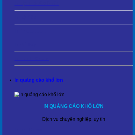
In Lịch Tết Cá Nhân
In Kỷ Yếu
In Photobook
In Sổ Tay
In Tranh Cavas
In quảng cáo khổ lớn
IN QUẢNG CÁO KHỔ LỚN
Dịch vụ chuyên nghiệp, uy tín
In Bạt Hiflex