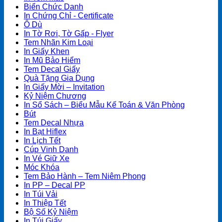
Biển Chức Danh
In Chứng Chỉ - Certificate
Ô Dù
In Tờ Rơi, Tờ Gấp - Flyer
Tem Nhãn Kim Loại
In Giấy Khen
In Mũ Bảo Hiểm
Tem Decal Giấy
Quà Tặng Gia Dụng
In Giấy Mời – Invitation
Kỷ Niệm Chương
In Sổ Sách – Biểu Mẫu Kế Toán & Văn Phòng
Bút
Tem Decal Nhựa
In Bạt Hiflex
In Lịch Tết
Cúp Vinh Danh
In Vé Giữ Xe
Móc Khóa
Tem Bảo Hành – Tem Niêm Phong
In PP – Decal PP
In Túi Vải
In Thiệp Tết
Bộ Số Kỷ Niệm
In Túi Giấy