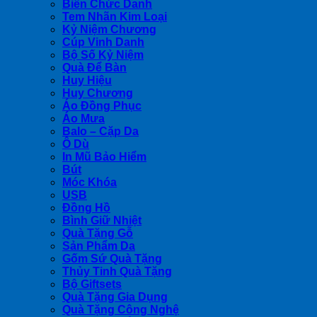
Biển Chức Danh
Tem Nhãn Kim Loại
Kỷ Niệm Chương
Cúp Vinh Danh
Bộ Số Kỷ Niệm
Quà Để Bàn
Huy Hiệu
Huy Chương
Áo Đồng Phục
Áo Mưa
Balo – Cặp Da
Ô Dù
In Mũ Bảo Hiểm
Bút
Móc Khóa
USB
Đồng Hồ
Bình Giữ Nhiệt
Quà Tặng Gỗ
Sản Phẩm Da
Gốm Sứ Quà Tặng
Thủy Tinh Quà Tặng
Bộ Giftsets
Quà Tặng Gia Dụng
Quà Tặng Công Nghệ