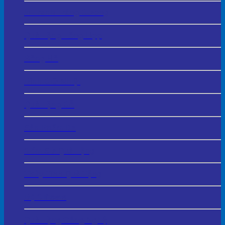
In Tranh Tráng Gương
Quà Tặng Tổng Hợp
Đồng Hồ
Bình Giữ Nhiệt
Quà Tặng Gỗ
Sản Phẩm Da
Gốm Sứ Quà Tặng
Thủy Tinh Quà Tặng
Bộ Giftsets
Quà Tặng Công Nghệ