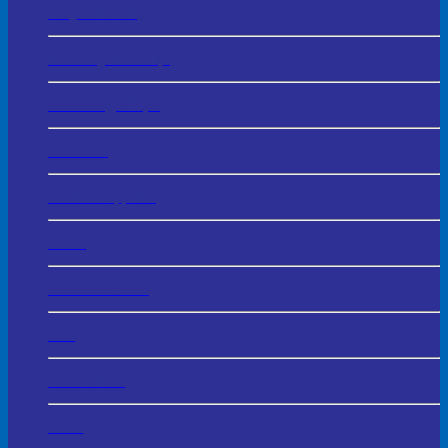
Huy Chương
In Chuyển Nhiệt
Áo Đồng Phục
Áo Mưa
Balo – Cặp Da
Ô Dù
Mũ Bảo Hiểm
Bút
Móc Khóa
USB