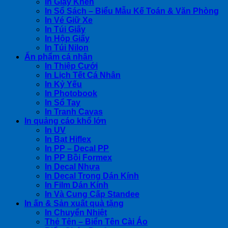
In Giấy Khen
In Sổ Sách – Biểu Mẫu Kế Toán & Văn Phòng
In Vé Giữ Xe
In Túi Giấy
In Hộp Giấy
In Túi Nilon
Ấn phẩm cá nhân
In Thiệp Cưới
In Lịch Tết Cá Nhân
In Kỷ Yếu
In Photobook
In Sổ Tay
In Tranh Cavas
In quảng cáo khổ lớn
In UV
In Bạt Hiflex
In PP – Decal PP
In PP Bồi Formex
In Decal Nhựa
In Decal Trong Dán Kính
In Film Dán Kính
In Và Cung Cấp Standee
In ấn & Sản xuất quà tặng
In Chuyển Nhiệt
Thẻ Tên – Biển Tên Cài Áo