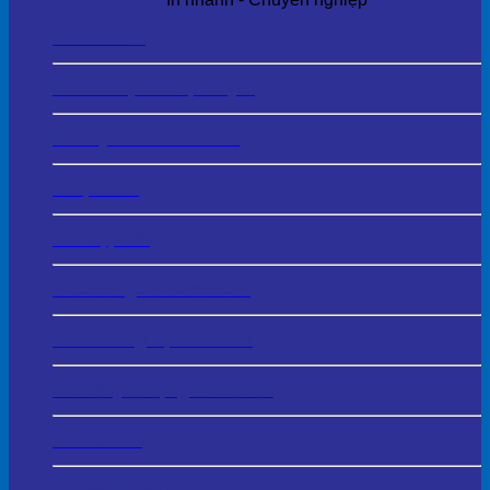
In Tem Mác
In Tờ Rơi, Tờ Gấp - Flyer
In Giấy Mời – Invitation
In Lịch Tết
In Thiệp Tết
In Catalogue - Brochure
In HS Năng Lực - Profile
In Thẻ Quà Tặng - Voucher
In Thẻ Cào