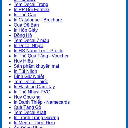
Tem Decal Trong
In PP Bồi Formex
In Thẻ Cào
In Catalogue - Brochure
Quà Để Bàn
In Hộp Giấy
Đồng Hồ
Tem Decal 7 màu
In Decal Nhựa
In HS Năng Lực - Profile
In Thẻ Quà Tặng - Voucher
Huy Hiệu
Sản phẩm khuyến mại
In Túi Nilon
Bình Giữ Nhiệt
Tem Decal Thiếc
In Hashtag Cầm Tay
In Thẻ Nhựa PVC
Huy Chương
In Danh Thiếp - Namecards
Quà Tặng Gỗ
Tem Decal Kraft
In Tranh Tráng Gương
In Menu - Thực Đơn
Áo Đồng Phục