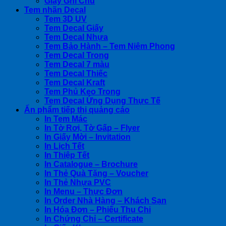
Giấy Ghi Chú
Tem nhãn Decal
Tem 3D UV
Tem Decal Giấy
Tem Decal Nhựa
Tem Bảo Hành – Tem Niêm Phong
Tem Decal Trong
Tem Decal 7 màu
Tem Decal Thiếc
Tem Decal Kraft
Tem Phủ Keo Trong
Tem Decal Ứng Dụng Thực Tế
Ấn phẩm tiếp thị quảng cáo
In Tem Mác
In Tờ Rơi, Tờ Gấp – Flyer
In Giấy Mời – Invitation
In Lịch Tết
In Thiệp Tết
In Catalogue – Brochure
In Thẻ Quà Tặng – Voucher
In Thẻ Nhựa PVC
In Menu – Thực Đơn
In Order Nhà Hàng – Khách Sạn
In Hóa Đơn – Phiếu Thu Chi
In Chứng Chỉ – Certificate