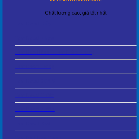
Chất lượng cao, giá tốt nhất
Tem Decal Giấy
Tem Decal Nhựa
Tem Bảo Hành – Tem Niêm Phong
Tem Decal Trong
Tem Decal 3D UV
Tem Decal Thiếc
Tem Decal 7 Màu
Tem Decal Kraft
Tem Phủ Keo Trong