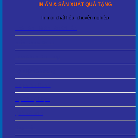
IN ẤN & SẢN XUẤT QUÀ TẶNG
In mọi chất liệu, chuyên nghiệp
Thẻ Tên – Biển Tên Cài Áo
Biển Chức Danh
Tem Nhãn Kim Loại
Kỷ Niệm Chương
Cup Vinh Danh
Bộ Số Kỷ Niệm
Quà Để Bàn
Huy Hiệu