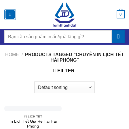
Chuyển
đến
0
nội
dung
Search
for:
HOME
/
PRODUCTS TAGGED “CHUYÊN IN LỊCH TẾT
HẢI PHÒNG”
FILTER
IN LỊCH TẾT
In Lịch Tết Giá Rẻ Tại Hải
Phòng