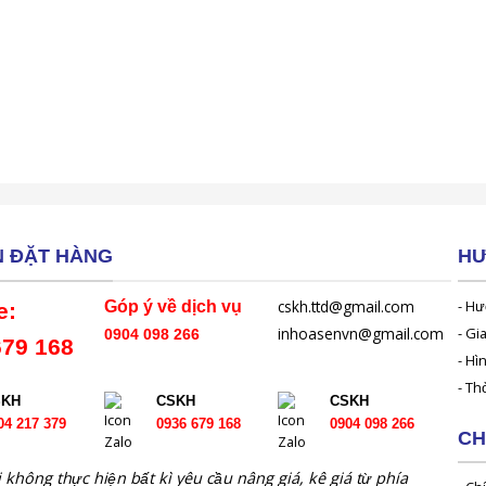
N ĐẶT HÀNG
HƯ
cskh.ttd@gmail.com
- Hư
Góp ý về dịch vụ
e:
inhoasenvn@gmail.com
- Gi
0904 098 266
679 168
- Hì
- Th
SKH
CSKH
CSKH
04 217 379
0936 679 168
0904 098 266
CH
 không thực hiện bất kì yêu cầu nâng giá, kê giá từ phía