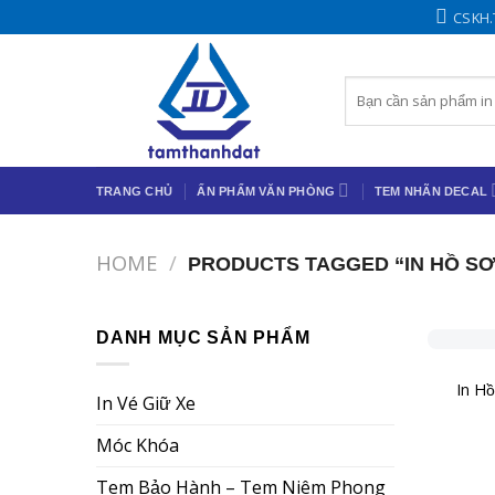
Chuyển
CSKH
đến
nội
Search
dung
for:
TRANG CHỦ
ẤN PHẨM VĂN PHÒNG
TEM NHÃN DECAL
HOME
/
PRODUCTS TAGGED “IN HỒ SƠ 
+
DANH MỤC SẢN PHẨM
In H
In Vé Giữ Xe
Móc Khóa
Tem Bảo Hành – Tem Niêm Phong