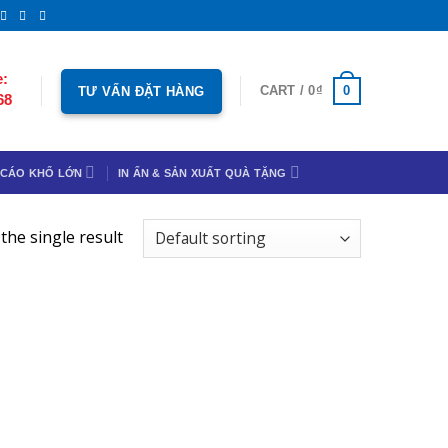
e:
0
CART /
0
₫
TƯ VẤN ĐẶT HÀNG
68
 CÁO KHỔ LỚN
IN ẤN & SẢN XUẤT QUÀ TẶNG
the single result