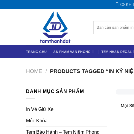
Chuyển
CSKH.
đến
nội
Search
dung
for:
TRANG CHỦ
ẤN PHẨM VĂN PHÒNG
TEM NHÃN DECAL
HOME
/
PRODUCTS TAGGED “IN KỶ NIỆ
+
DANH MỤC SẢN PHẨM
Một S
In Vé Giữ Xe
Móc Khóa
Tem Bảo Hành – Tem Niêm Phong