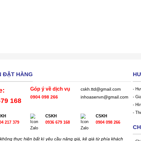
N ĐẶT HÀNG
HƯ
Góp ý về dịch vụ
e:
- Hư
cskh.ttd@gmail.com
- Gi
0904 098 266
inhoasenvn@gmail.com
679 168
- Hì
- Th
SKH
CSKH
CSKH
04 217 379
0936 679 168
0904 098 266
CH
không thực hiện bất kì yêu cầu nâng giá, kê giá từ phía khách