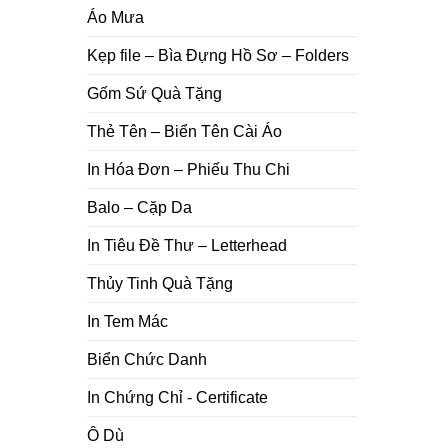
Áo Mưa
Kẹp file – Bìa Đựng Hồ Sơ – Folders
Gốm Sứ Quà Tặng
Thẻ Tên – Biển Tên Cài Áo
In Hóa Đơn – Phiếu Thu Chi
Balo – Cặp Da
In Tiêu Đề Thư – Letterhead
Thủy Tinh Quà Tặng
In Tem Mác
Biển Chức Danh
In Chứng Chỉ - Certificate
Ô Dù