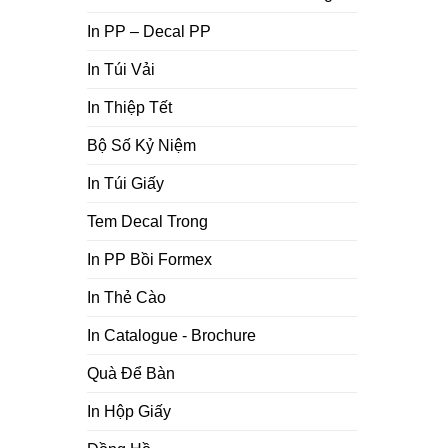
In PP – Decal PP
In Túi Vải
In Thiệp Tết
Bộ Số Kỷ Niệm
In Túi Giấy
Tem Decal Trong
In PP Bồi Formex
In Thẻ Cào
In Catalogue - Brochure
Quà Để Bàn
In Hộp Giấy