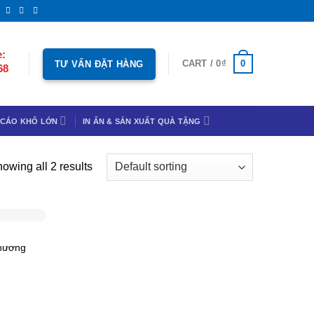
e:
0
CART /
0
₫
TƯ VẤN ĐẶT HÀNG
68
 CÁO KHỔ LỚN
IN ẤN & SẢN XUẤT QUÀ TẶNG
owing all 2 results
hương