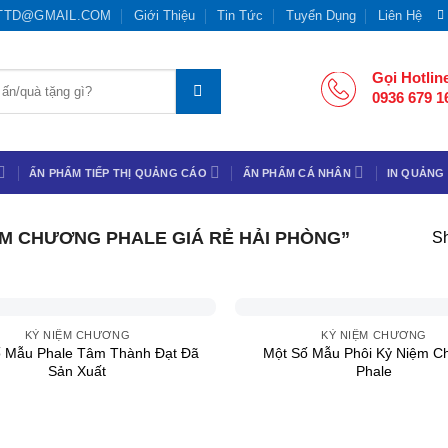
TTD@GMAIL.COM
Giới Thiệu
Tin Tức
Tuyển Dụng
Liên Hệ
Gọi Hotlin
0936 679 1
ẤN PHẨM TIẾP THỊ QUẢNG CÁO
ẤN PHẨM CÁ NHÂN
IN QUẢNG
M CHƯƠNG PHALE GIÁ RẺ HẢI PHÒNG”
Sh
+
KỶ NIỆM CHƯƠNG
KỶ NIỆM CHƯƠNG
ố Mẫu Phale Tâm Thành Đạt Đã
Một Số Mẫu Phôi Kỷ Niệm C
Sản Xuất
Phale