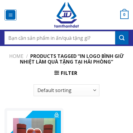
Chuyển
đến
0
nội
dung
Search
for:
HOME
/
PRODUCTS TAGGED “IN LOGO BÌNH GIỮ
NHIỆT LÀM QUÀ TẶNG TẠI HẢI PHÒNG”
FILTER