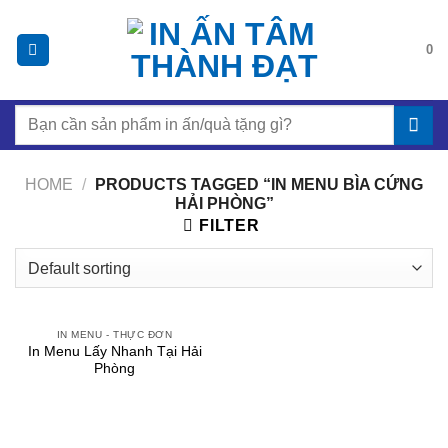
Chuyển
đến
0
nội
dung
Search
for:
HOME
/
PRODUCTS TAGGED “IN MENU BÌA CỨNG
HẢI PHÒNG”
FILTER
IN MENU - THỰC ĐƠN
In Menu Lấy Nhanh Tại Hải
Phòng