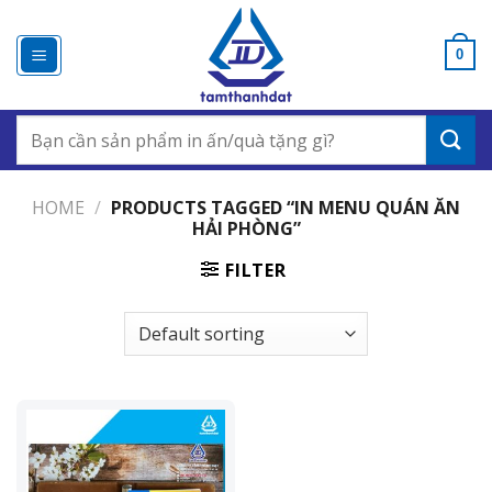
Chuyển
đến
0
nội
dung
Search
for:
HOME
/
PRODUCTS TAGGED “IN MENU QUÁN ĂN
HẢI PHÒNG”
FILTER