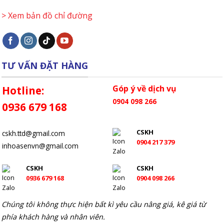
> Xem bản đồ chỉ đường
TƯ VẤN ĐẶT HÀNG
Góp ý về dịch vụ
Hotline:
0904 098 266
0936 679 168
CSKH
cskh.ttd@gmail.com
0904 217 379
inhoasenvn@gmail.com
CSKH
CSKH
0936 679 168
0904 098 266
Chúng tôi không thực hiện bất kì yêu cầu nâng giá, kê giá từ
phía khách hàng và nhân viên.