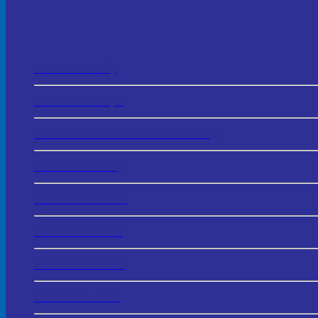
Tem Decal Giấy
Tem Decal Nhựa
Tem Bảo Hành – Tem Niêm Phong
Tem Decal Trong
Tem Decal 3D UV
Tem Decal Thiếc
Tem Decal 7 Màu
Tem Decal Kraft