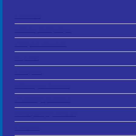
In Tem Mác
In Tờ Rơi, Tờ Gấp - Flyer
In Giấy Mời – Invitation
In Lịch Tết
In Thiệp Tết
In Catalogue - Brochure
In HS Năng Lực - Profile
In Thẻ Quà Tặng - Voucher
In Thẻ Cào