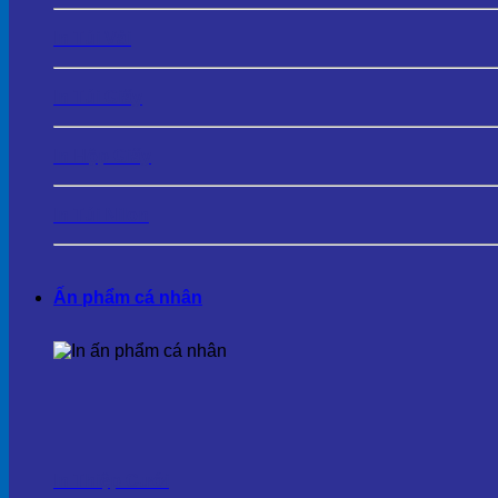
In Túi Vải
In Túi Giấy
In Hộp Giấy
In Túi Nilon
Ấn phẩm cá nhân
In Thiệp Cưới