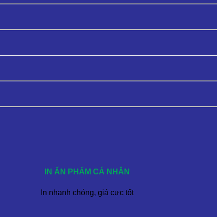
IN ẤN PHẨM CÁ NHÂN
In nhanh chóng, giá cực tốt