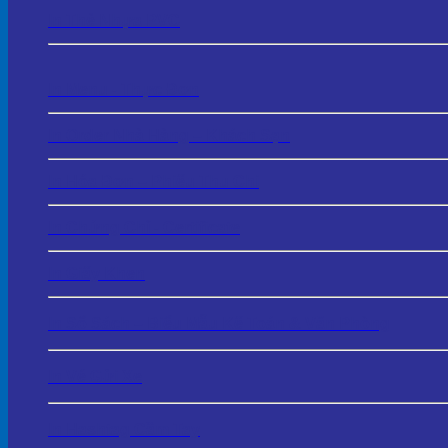
In Thẻ Nhựa PVC
In Menu - Thực Đơn
In Order Nhà Hàng – Khách Sạn
In Hóa Đơn – Phiếu Thu Chi
In Chứng Chỉ - Certificate
In Giấy Khen
In Sổ Sách – Biểu Mẫu Kế Toán & Văn Phòng
In Vé Gửi Xe
In Hashtag Cầm Tay