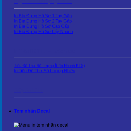
Kẹp file – Bìa Đựng Hồ Sơ
In Bìa Đựng Hồ Sơ 1 Tay Gấp
In Bìa Đựng Hồ Sơ 2 Tay Gấp
In Bìa Đựng Hồ Sơ Cao Cấp
In Bìa Đựng Hồ Sơ Lấy Nhanh
In Tiêu Đề Thư – Letterhead
Tiêu Đề Thư Số Lượng Ít (In Nhanh KTS)
In Tiêu Đề Thư Số Lượng Nhiều
Giấy Ghi Chú
Tem nhãn Decal