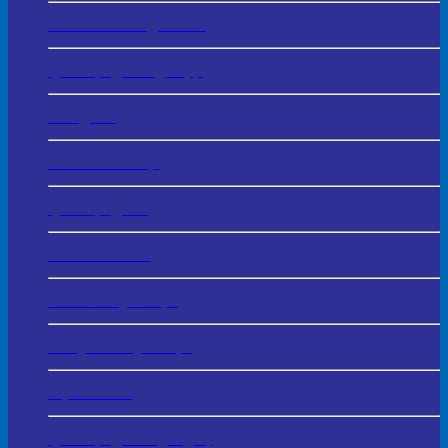
In Tranh Tráng Gương
Quà Tặng Tổng Hợp
Đồng Hồ
Bình Giữ Nhiệt
Quà Tặng Gỗ
Sản Phẩm Da
Gốm Sứ Quà Tặng
Thủy Tinh Quà Tặng
Bộ Giftsets
Quà Tặng Công Nghệ