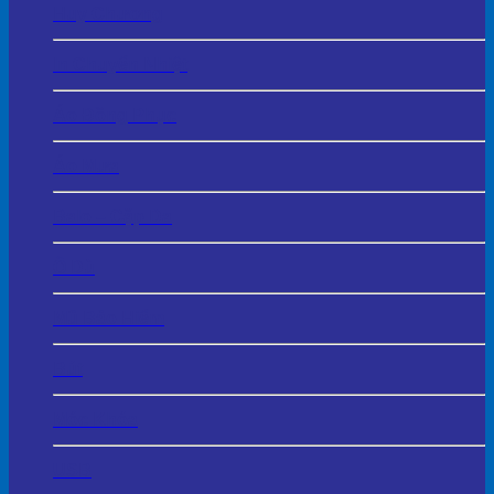
Huy Chương
In Chuyển Nhiệt
Áo Đồng Phục
Áo Mưa
Balo – Cặp Da
Ô Dù
Mũ Bảo Hiểm
Bút
Móc Khóa
USB