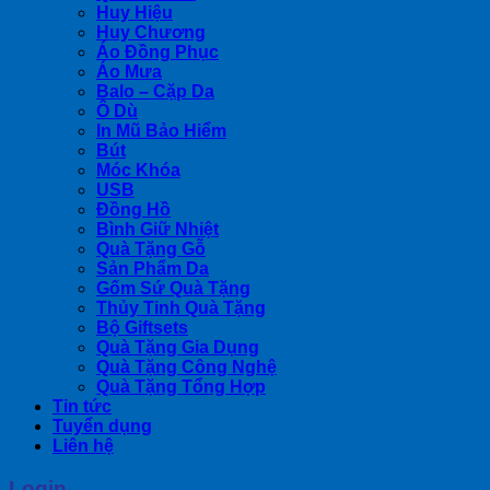
Huy Hiệu
Huy Chương
Áo Đồng Phục
Áo Mưa
Balo – Cặp Da
Ô Dù
In Mũ Bảo Hiểm
Bút
Móc Khóa
USB
Đồng Hồ
Bình Giữ Nhiệt
Quà Tặng Gỗ
Sản Phẩm Da
Gốm Sứ Quà Tặng
Thủy Tinh Quà Tặng
Bộ Giftsets
Quà Tặng Gia Dụng
Quà Tặng Công Nghệ
Quà Tặng Tổng Hợp
Tin tức
Tuyển dụng
Liên hệ
Login