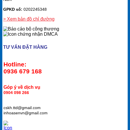
GPKD số:
0202245348
> Xem bản đồ chỉ đường
TƯ VẤN ĐẶT HÀNG
Hotline:
0936 679 168
Góp ý về dịch vụ
0904 098 266
cskh.ttd@gmail.com
inhoasenvn@gmail.com