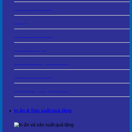
In PP – Decal PP
In UV
In PP Bồi Formex
In Decal Nhựa
In Decal Trong Dán Kính
In Film Dán Kính
In Và Cung Cấp Standee
In ấn & Sản xuất quà tặng