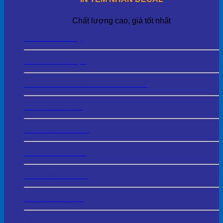
Chất lượng cao, giá tốt nhất
Tem Decal Giấy
Tem Decal Nhựa
Tem Bảo Hành – Tem Niêm Phong
Tem Decal Trong
Tem Decal 3D UV
Tem Decal Thiếc
Tem Decal 7 Màu
Tem Decal Kraft
Tem Phủ Keo Trong