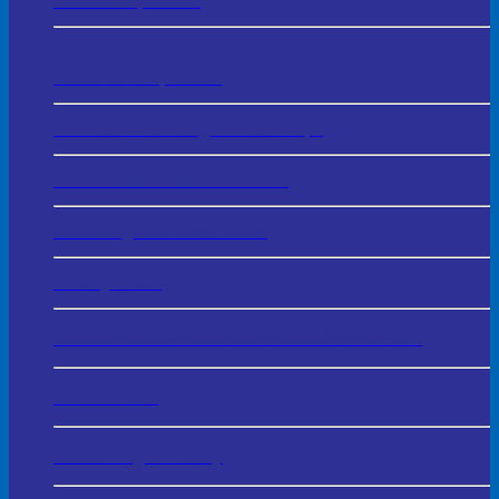
In Thẻ Nhựa PVC
In Menu - Thực Đơn
In Order Nhà Hàng – Khách Sạn
In Hóa Đơn – Phiếu Thu Chi
In Chứng Chỉ - Certificate
In Giấy Khen
In Sổ Sách – Biểu Mẫu Kế Toán & Văn Phòng
In Vé Gửi Xe
In Hashtag Cầm Tay