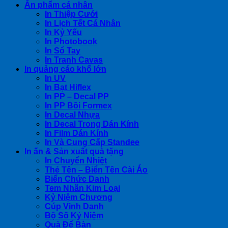
Ấn phẩm cá nhân
In Thiệp Cưới
In Lịch Tết Cá Nhân
In Kỷ Yếu
In Photobook
In Sổ Tay
In Tranh Cavas
In quảng cáo khổ lớn
In UV
In Bạt Hiflex
In PP – Decal PP
In PP Bồi Formex
In Decal Nhựa
In Decal Trong Dán Kính
In Film Dán Kính
In Và Cung Cấp Standee
In ấn & Sản xuất quà tặng
In Chuyển Nhiệt
Thẻ Tên – Biển Tên Cài Áo
Biển Chức Danh
Tem Nhãn Kim Loại
Kỷ Niệm Chương
Cúp Vinh Danh
Bộ Số Kỷ Niệm
Quà Để Bàn