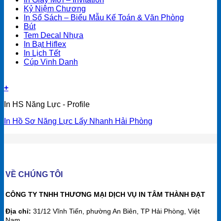
Kỷ Niệm Chương
In Sổ Sách – Biểu Mẫu Kế Toán & Văn Phòng
Bút
Tem Decal Nhựa
In Bạt Hiflex
In Lịch Tết
Cúp Vinh Danh
+
In HS Năng Lực - Profile
In Hồ Sơ Năng Lực Lấy Nhanh Hải Phòng
VỀ CHÚNG TÔI
CÔNG TY TNHH THƯƠNG MẠI DỊCH VỤ IN TÂM THÀNH ĐẠT
Địa chỉ:
31/12 Vĩnh Tiến, phường An Biên, TP Hải Phòng, Việt
Nam