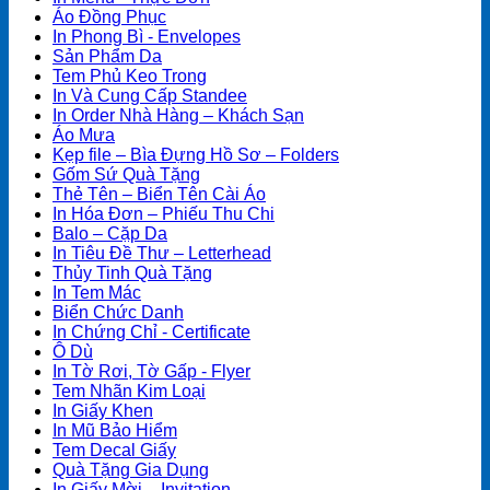
Áo Đồng Phục
In Phong Bì - Envelopes
Sản Phẩm Da
Tem Phủ Keo Trong
In Và Cung Cấp Standee
In Order Nhà Hàng – Khách Sạn
Áo Mưa
Kẹp file – Bìa Đựng Hồ Sơ – Folders
Gốm Sứ Quà Tặng
Thẻ Tên – Biển Tên Cài Áo
In Hóa Đơn – Phiếu Thu Chi
Balo – Cặp Da
In Tiêu Đề Thư – Letterhead
Thủy Tinh Quà Tặng
In Tem Mác
Biển Chức Danh
In Chứng Chỉ - Certificate
Ô Dù
In Tờ Rơi, Tờ Gấp - Flyer
Tem Nhãn Kim Loại
In Giấy Khen
In Mũ Bảo Hiểm
Tem Decal Giấy
Quà Tặng Gia Dụng
In Giấy Mời – Invitation