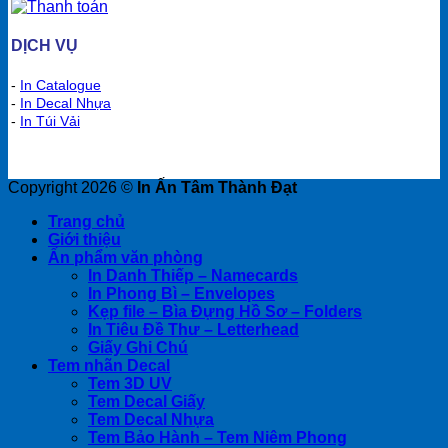
DỊCH VỤ
-
In Catalogue
-
In Decal Nhựa
-
In Túi Vải
Copyright 2026 ©
In Ấn Tâm Thành Đạt
Trang chủ
Giới thiệu
Ấn phẩm văn phòng
In Danh Thiếp – Namecards
In Phong Bì – Envelopes
Kẹp file – Bìa Đựng Hồ Sơ – Folders
In Tiêu Đề Thư – Letterhead
Giấy Ghi Chú
Tem nhãn Decal
Tem 3D UV
Tem Decal Giấy
Tem Decal Nhựa
Tem Bảo Hành – Tem Niêm Phong