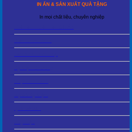
IN ẤN & SẢN XUẤT QUÀ TẶNG
In mọi chất liệu, chuyên nghiệp
Thẻ Tên – Biển Tên Cài Áo
Biển Chức Danh
Tem Nhãn Kim Loại
Kỷ Niệm Chương
Cup Vinh Danh
Bộ Số Kỷ Niệm
Quà Để Bàn
Huy Hiệu