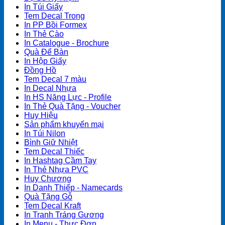
In Túi Giấy
Tem Decal Trong
In PP Bồi Formex
In Thẻ Cào
In Catalogue - Brochure
Quà Để Bàn
In Hộp Giấy
Đồng Hồ
Tem Decal 7 màu
In Decal Nhựa
In HS Năng Lực - Profile
In Thẻ Quà Tặng - Voucher
Huy Hiệu
Sản phẩm khuyến mại
In Túi Nilon
Bình Giữ Nhiệt
Tem Decal Thiếc
In Hashtag Cầm Tay
In Thẻ Nhựa PVC
Huy Chương
In Danh Thiếp - Namecards
Quà Tặng Gỗ
Tem Decal Kraft
In Tranh Tráng Gương
In Menu - Thực Đơn