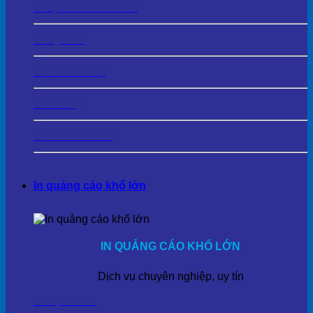
In Lịch Tết Cá Nhân
In Kỷ Yếu
In Photobook
In Sổ Tay
In Tranh Cavas
In quảng cáo khổ lớn
IN QUẢNG CÁO KHỔ LỚN
Dịch vụ chuyên nghiệp, uy tín
In Bạt Hiflex