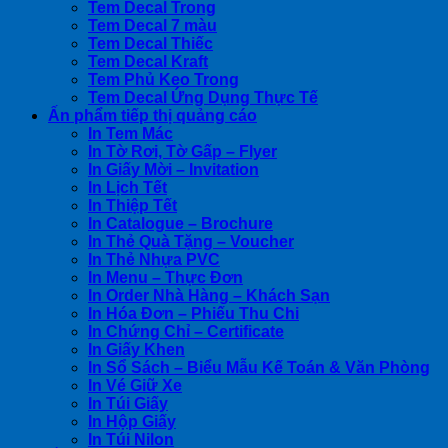
Tem Decal Trong
Tem Decal 7 màu
Tem Decal Thiếc
Tem Decal Kraft
Tem Phủ Keo Trong
Tem Decal Ứng Dụng Thực Tế
Ấn phẩm tiếp thị quảng cáo
In Tem Mác
In Tờ Rơi, Tờ Gấp – Flyer
In Giấy Mời – Invitation
In Lịch Tết
In Thiệp Tết
In Catalogue – Brochure
In Thẻ Quà Tặng – Voucher
In Thẻ Nhựa PVC
In Menu – Thực Đơn
In Order Nhà Hàng – Khách Sạn
In Hóa Đơn – Phiếu Thu Chi
In Chứng Chỉ – Certificate
In Giấy Khen
In Sổ Sách – Biểu Mẫu Kế Toán & Văn Phòng
In Vé Giữ Xe
In Túi Giấy
In Hộp Giấy
In Túi Nilon