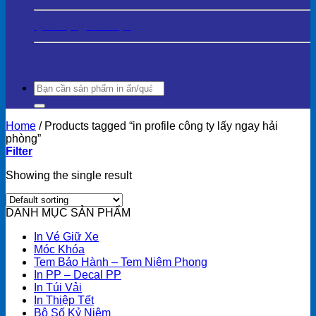
Quà Tặng Gia Dụng
Search
for:
Home
/
Products tagged “in profile công ty lấy ngay hải
phòng”
Filter
Showing the single result
DANH MỤC SẢN PHẨM
In Vé Giữ Xe
Móc Khóa
Tem Bảo Hành – Tem Niêm Phong
In PP – Decal PP
In Túi Vải
In Thiệp Tết
Bộ Số Kỷ Niệm