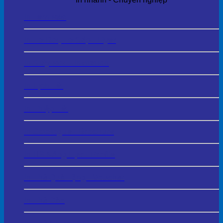
In Tem Mác
In Tờ Rơi, Tờ Gấp - Flyer
In Giấy Mời – Invitation
In Lịch Tết
In Thiệp Tết
In Catalogue - Brochure
In HS Năng Lực - Profile
In Thẻ Quà Tặng - Voucher
In Thẻ Cào