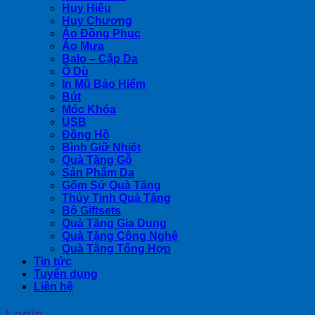
Huy Hiệu
Huy Chương
Áo Đồng Phục
Áo Mưa
Balo – Cặp Da
Ô Dù
In Mũ Bảo Hiểm
Bút
Móc Khóa
USB
Đồng Hồ
Bình Giữ Nhiệt
Quà Tặng Gỗ
Sản Phẩm Da
Gốm Sứ Quà Tặng
Thủy Tinh Quà Tặng
Bộ Giftsets
Quà Tặng Gia Dụng
Quà Tặng Công Nghệ
Quà Tặng Tổng Hợp
Tin tức
Tuyển dụng
Liên hệ
Login