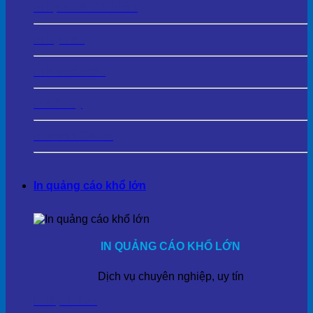
In Lịch Tết Cá Nhân
In Kỷ Yếu
In Photobook
In Sổ Tay
In Tranh Cavas
In quảng cáo khổ lớn
IN QUẢNG CÁO KHỔ LỚN
Dịch vụ chuyên nghiệp, uy tín
In Bạt Hiflex