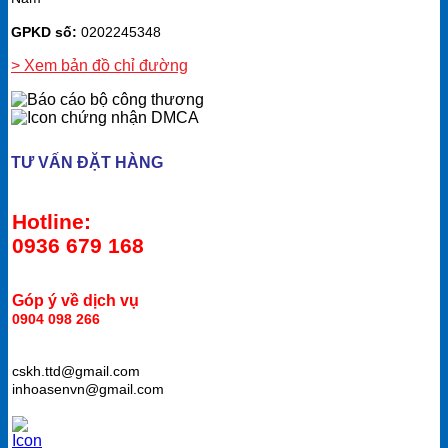
GPKD số:
0202245348
> Xem bản đồ chỉ đường
TƯ VẤN ĐẶT HÀNG
Hotline:
0936 679 168
Góp ý về dịch vụ
0904 098 266
cskh.ttd@gmail.com
inhoasenvn@gmail.com