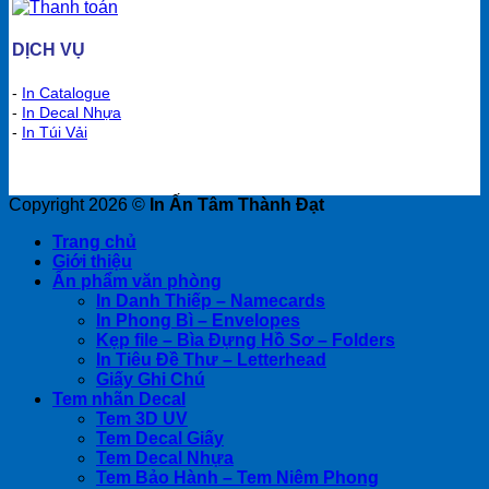
DỊCH VỤ
-
In Catalogue
-
In Decal Nhựa
-
In Túi Vải
Copyright 2026 ©
In Ấn Tâm Thành Đạt
Trang chủ
Giới thiệu
Ấn phẩm văn phòng
In Danh Thiếp – Namecards
In Phong Bì – Envelopes
Kẹp file – Bìa Đựng Hồ Sơ – Folders
In Tiêu Đề Thư – Letterhead
Giấy Ghi Chú
Tem nhãn Decal
Tem 3D UV
Tem Decal Giấy
Tem Decal Nhựa
Tem Bảo Hành – Tem Niêm Phong