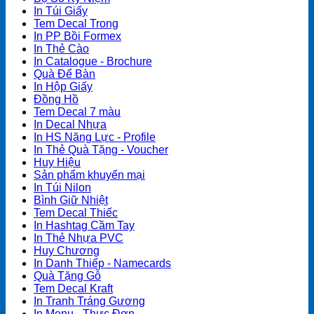
In Túi Giấy
Tem Decal Trong
In PP Bồi Formex
In Thẻ Cào
In Catalogue - Brochure
Quà Để Bàn
In Hộp Giấy
Đồng Hồ
Tem Decal 7 màu
In Decal Nhựa
In HS Năng Lực - Profile
In Thẻ Quà Tặng - Voucher
Huy Hiệu
Sản phẩm khuyến mại
In Túi Nilon
Bình Giữ Nhiệt
Tem Decal Thiếc
In Hashtag Cầm Tay
In Thẻ Nhựa PVC
Huy Chương
In Danh Thiếp - Namecards
Quà Tặng Gỗ
Tem Decal Kraft
In Tranh Tráng Gương
In Menu - Thực Đơn