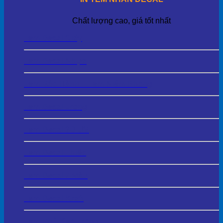
Chất lượng cao, giá tốt nhất
Tem Decal Giấy
Tem Decal Nhựa
Tem Bảo Hành – Tem Niêm Phong
Tem Decal Trong
Tem Decal 3D UV
Tem Decal Thiếc
Tem Decal 7 Màu
Tem Decal Kraft
Tem Phủ Keo Trong