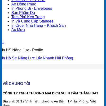
Áo Đồng Phục
In Phong Bì - Envelopes
Sản Phẩm Da
Tem Phủ Keo Trong
In Và Cung Cấp Standee
In Order Nhà Hàng – Khách Sạn
Áo Mưa
+
In HS Năng Lực - Profile
In Hồ Sơ Năng Lực Lấy Nhanh Hải Phòng
VỀ CHÚNG TÔI
CÔNG TY TNHH THƯƠNG MẠI DỊCH VỤ IN TÂM THÀNH ĐẠT
Địa chỉ:
31/12 Vĩnh Tiến, phường An Biên, TP Hải Phòng, Việt
Nam