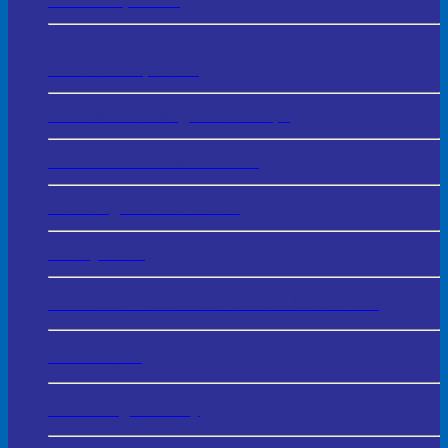
In Thẻ Nhựa PVC
In Menu - Thực Đơn
In Order Nhà Hàng – Khách Sạn
In Hóa Đơn – Phiếu Thu Chi
In Chứng Chỉ - Certificate
In Giấy Khen
In Sổ Sách – Biểu Mẫu Kế Toán & Văn Phòng
In Vé Gửi Xe
In Hashtag Cầm Tay