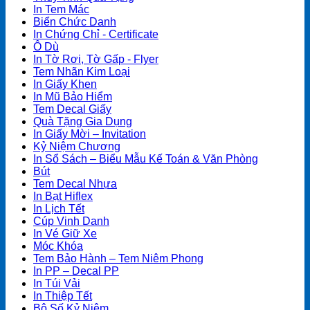
In Tem Mác
Biển Chức Danh
In Chứng Chỉ - Certificate
Ô Dù
In Tờ Rơi, Tờ Gấp - Flyer
Tem Nhãn Kim Loại
In Giấy Khen
In Mũ Bảo Hiểm
Tem Decal Giấy
Quà Tặng Gia Dụng
In Giấy Mời – Invitation
Kỷ Niệm Chương
In Sổ Sách – Biểu Mẫu Kế Toán & Văn Phòng
Bút
Tem Decal Nhựa
In Bạt Hiflex
In Lịch Tết
Cúp Vinh Danh
In Vé Giữ Xe
Móc Khóa
Tem Bảo Hành – Tem Niêm Phong
In PP – Decal PP
In Túi Vải
In Thiệp Tết
Bộ Số Kỷ Niệm