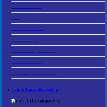
In PP – Decal PP
In UV
In PP Bồi Formex
In Decal Nhựa
In Decal Trong Dán Kính
In Film Dán Kính
In Và Cung Cấp Standee
In ấn & Sản xuất quà tặng