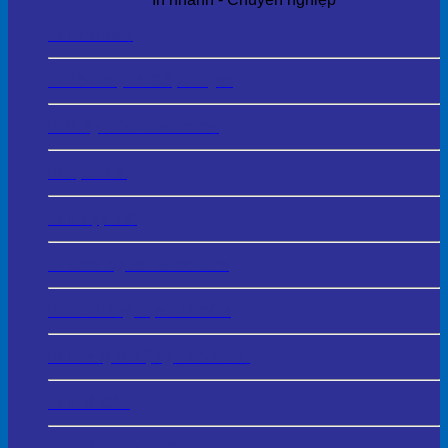
In Tem Mác
In Tờ Rơi, Tờ Gấp - Flyer
In Giấy Mời – Invitation
In Lịch Tết
In Thiệp Tết
In Catalogue - Brochure
In HS Năng Lực - Profile
In Thẻ Quà Tặng - Voucher
In Thẻ Cào