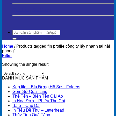
Quà Tặng Gia Dụng
Search
for:
Home
/
Products tagged “in profile công ty lấy nhanh tại hải
phòng”
Filter
Showing the single result
DANH MỤC SẢN PHẨM
Kẹp file – Bìa Đựng Hồ Sơ – Folders
Gốm Sứ Quà Tặng
Thẻ Tên – Biển Tên Cài Áo
In Hóa Đơn – Phiếu Thu Chi
Balo – Cặp Da
In Tiêu Đề Thư – Letterhead
Thủy Tinh Quà Tặng