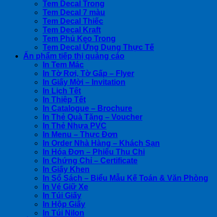
Tem Decal Trong
Tem Decal 7 màu
Tem Decal Thiếc
Tem Decal Kraft
Tem Phủ Keo Trong
Tem Decal Ứng Dụng Thực Tế
Ấn phẩm tiếp thị quảng cáo
In Tem Mác
In Tờ Rơi, Tờ Gấp – Flyer
In Giấy Mời – Invitation
In Lịch Tết
In Thiệp Tết
In Catalogue – Brochure
In Thẻ Quà Tặng – Voucher
In Thẻ Nhựa PVC
In Menu – Thực Đơn
In Order Nhà Hàng – Khách Sạn
In Hóa Đơn – Phiếu Thu Chi
In Chứng Chỉ – Certificate
In Giấy Khen
In Sổ Sách – Biểu Mẫu Kế Toán & Văn Phòng
In Vé Giữ Xe
In Túi Giấy
In Hộp Giấy
In Túi Nilon