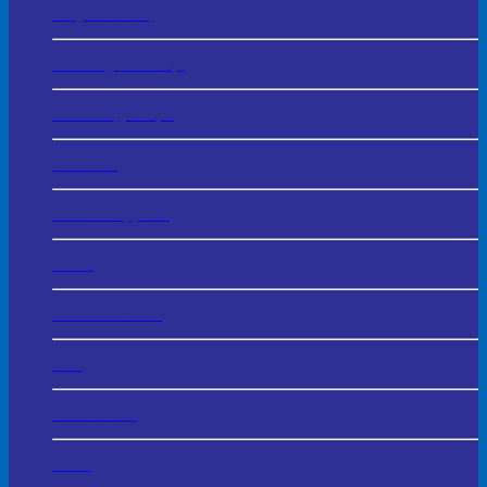
Huy Chương
In Chuyển Nhiệt
Áo Đồng Phục
Áo Mưa
Balo – Cặp Da
Ô Dù
Mũ Bảo Hiểm
Bút
Móc Khóa
USB