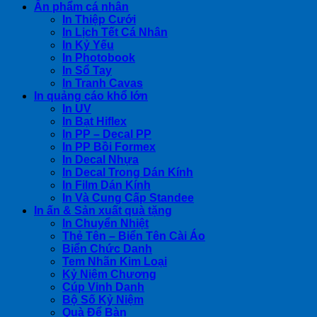
Ấn phẩm cá nhân
In Thiệp Cưới
In Lịch Tết Cá Nhân
In Kỷ Yếu
In Photobook
In Sổ Tay
In Tranh Cavas
In quảng cáo khổ lớn
In UV
In Bạt Hiflex
In PP – Decal PP
In PP Bồi Formex
In Decal Nhựa
In Decal Trong Dán Kính
In Film Dán Kính
In Và Cung Cấp Standee
In ấn & Sản xuất quà tặng
In Chuyển Nhiệt
Thẻ Tên – Biển Tên Cài Áo
Biển Chức Danh
Tem Nhãn Kim Loại
Kỷ Niệm Chương
Cúp Vinh Danh
Bộ Số Kỷ Niệm
Quà Để Bàn