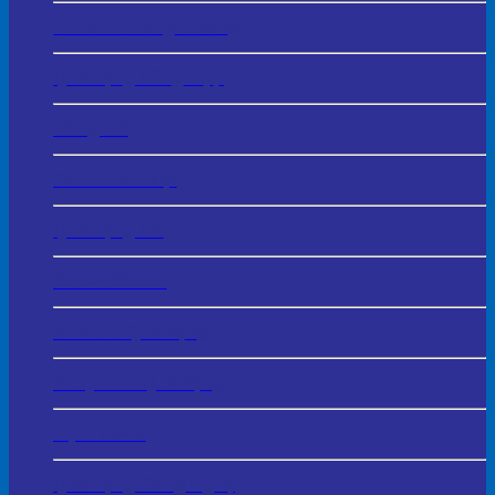
In Tranh Tráng Gương
Quà Tặng Tổng Hợp
Đồng Hồ
Bình Giữ Nhiệt
Quà Tặng Gỗ
Sản Phẩm Da
Gốm Sứ Quà Tặng
Thủy Tinh Quà Tặng
Bộ Giftsets
Quà Tặng Công Nghệ