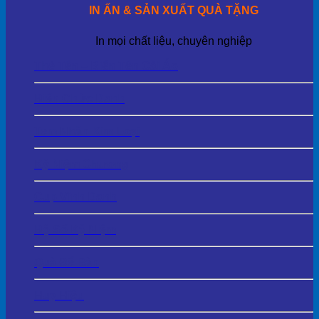
IN ẤN & SẢN XUẤT QUÀ TẶNG
In mọi chất liệu, chuyên nghiệp
Thẻ Tên – Biển Tên Cài Áo
Biển Chức Danh
Tem Nhãn Kim Loại
Kỷ Niệm Chương
Cup Vinh Danh
Bộ Số Kỷ Niệm
Quà Để Bàn
Huy Hiệu