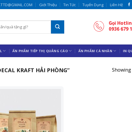
.TTD@GMAIL.COM
Giới Thiệu
Tin Tức
Tuyển Dụng
Liên Hệ
Gọi Hotlin
0936 679 
L
ẤN PHẨM TIẾP THỊ QUẢNG CÁO
ẤN PHẨM CÁ NHÂN
IN Q
ECAL KRAFT HẢI PHÒNG”
Showing 