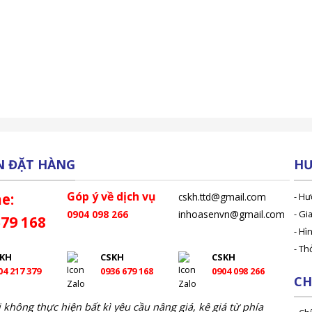
N ĐẶT HÀNG
H
Góp ý về dịch vụ
e:
cskh.ttd@gmail.com
- Hư
0904 098 266
inhoasenvn@gmail.com
- Gi
679 168
- Hì
- Th
SKH
CSKH
CSKH
04 217 379
0936 679 168
0904 098 266
CH
 không thực hiện bất kì yêu cầu nâng giá, kê giá từ phía