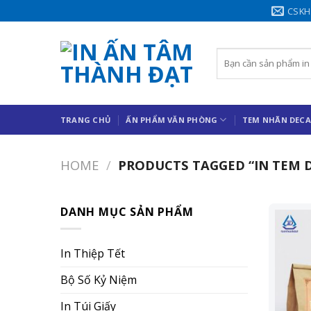
Chuyển
CSKH
đến
nội
Search
dung
for:
TRANG CHỦ
ẤN PHẨM VĂN PHÒNG
TEM NHÃN DECA
HOME
/
PRODUCTS TAGGED “IN TEM D
DANH MỤC SẢN PHẨM
In Thiệp Tết
Bộ Số Kỷ Niệm
In Túi Giấy