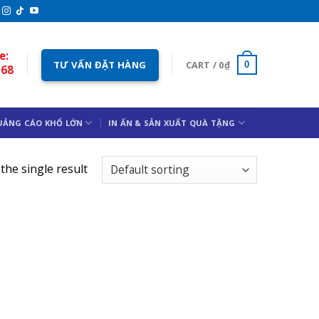
e:
TƯ VẤN ĐẶT HÀNG
CART /
0
₫
0
168
UẢNG CÁO KHỔ LỚN
IN ẤN & SẢN XUẤT QUÀ TẶNG
the single result