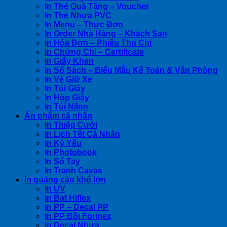
In Thẻ Quà Tặng – Voucher
In Thẻ Nhựa PVC
In Menu – Thực Đơn
In Order Nhà Hàng – Khách Sạn
In Hóa Đơn – Phiếu Thu Chi
In Chứng Chỉ – Certificate
In Giấy Khen
In Sổ Sách – Biểu Mẫu Kế Toán & Văn Phòng
In Vé Giữ Xe
In Túi Giấy
In Hộp Giấy
In Túi Nilon
Ấn phẩm cá nhân
In Thiệp Cưới
In Lịch Tết Cá Nhân
In Kỷ Yếu
In Photobook
In Sổ Tay
In Tranh Cavas
In quảng cáo khổ lớn
In UV
In Bạt Hiflex
In PP – Decal PP
In PP Bồi Formex
In Decal Nhựa