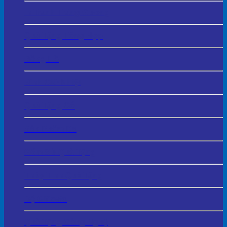
In Tranh Tráng Gương
Quà Tặng Tổng Hợp
Đồng Hồ
Bình Giữ Nhiệt
Quà Tặng Gỗ
Sản Phẩm Da
Gốm Sứ Quà Tặng
Thủy Tinh Quà Tặng
Bộ Giftsets
Quà Tặng Công Nghệ