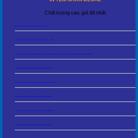
Chất lượng cao, giá tốt nhất
Tem Decal Giấy
Tem Decal Nhựa
Tem Bảo Hành – Tem Niêm Phong
Tem Decal Trong
Tem Decal 3D UV
Tem Decal Thiếc
Tem Decal 7 Màu
Tem Decal Kraft
Tem Phủ Keo Trong