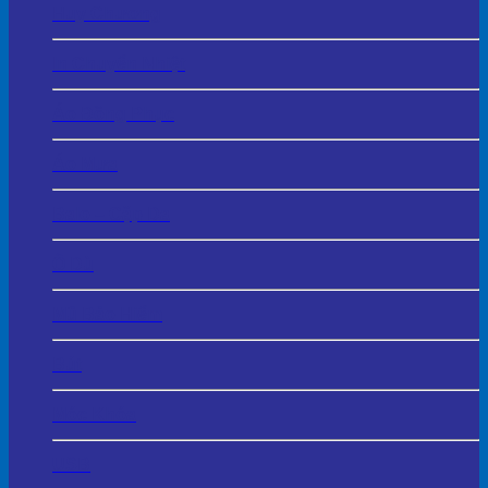
Huy Chương
In Chuyển Nhiệt
Áo Đồng Phục
Áo Mưa
Balo – Cặp Da
Ô Dù
Mũ Bảo Hiểm
Bút
Móc Khóa
USB