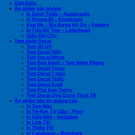
Giới thiệu
Ấn phẩm văn phòng
In Danh Thiếp – Namecards
In Phong Bì – Envelopes
Kẹp file – Bìa Đựng Hồ Sơ – Folders
In Tiêu Đề Thư – Letterhead
Giấy Ghi Chú
Tem nhãn Decal
Tem 3D UV
Tem Decal Giấy
Tem Decal Nhựa
Tem Bảo Hành – Tem Niêm Phong
Tem Decal Trong
Tem Decal 7 màu
Tem Decal Thiếc
Tem Decal Kraft
Tem Phủ Keo Trong
Tem Decal Ứng Dụng Thực Tế
Ấn phẩm tiếp thị quảng cáo
In Tem Mác
In Tờ Rơi, Tờ Gấp – Flyer
In Giấy Mời – Invitation
In Lịch Tết
In Thiệp Tết
In Catalogue – Brochure