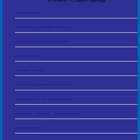
In Tem Mác
In Tờ Rơi, Tờ Gấp - Flyer
In Giấy Mời – Invitation
In Lịch Tết
In Thiệp Tết
In Catalogue - Brochure
In HS Năng Lực - Profile
In Thẻ Quà Tặng - Voucher
In Thẻ Cào