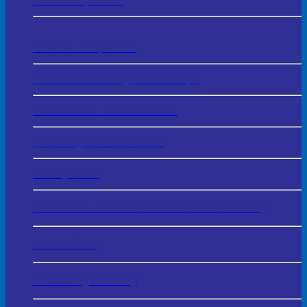
In Thẻ Nhựa PVC
In Menu - Thực Đơn
In Order Nhà Hàng – Khách Sạn
In Hóa Đơn – Phiếu Thu Chi
In Chứng Chỉ - Certificate
In Giấy Khen
In Sổ Sách – Biểu Mẫu Kế Toán & Văn Phòng
In Vé Gửi Xe
In Hashtag Cầm Tay