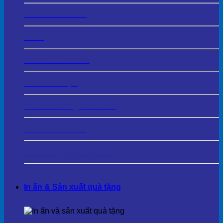
In PP – Decal PP
In UV
In PP Bồi Formex
In Decal Nhựa
In Decal Trong Dán Kính
In Film Dán Kính
In Và Cung Cấp Standee
In ấn & Sản xuất quà tặng