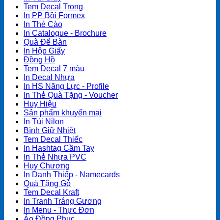
Tem Decal Trong
In PP Bồi Formex
In Thẻ Cào
In Catalogue - Brochure
Quà Để Bàn
In Hộp Giấy
Đồng Hồ
Tem Decal 7 màu
In Decal Nhựa
In HS Năng Lực - Profile
In Thẻ Quà Tặng - Voucher
Huy Hiệu
Sản phẩm khuyến mại
In Túi Nilon
Bình Giữ Nhiệt
Tem Decal Thiếc
In Hashtag Cầm Tay
In Thẻ Nhựa PVC
Huy Chương
In Danh Thiếp - Namecards
Quà Tặng Gỗ
Tem Decal Kraft
In Tranh Tráng Gương
In Menu - Thực Đơn
Áo Đồng Phục