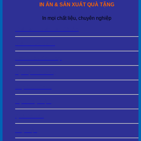
IN ẤN & SẢN XUẤT QUÀ TẶNG
In mọi chất liệu, chuyên nghiệp
Thẻ Tên – Biển Tên Cài Áo
Biển Chức Danh
Tem Nhãn Kim Loại
Kỷ Niệm Chương
Cup Vinh Danh
Bộ Số Kỷ Niệm
Quà Để Bàn
Huy Hiệu