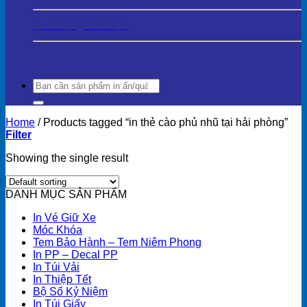
Quà Tặng Gia Dụng
Search
for:
Home
/
Products tagged “in thẻ cào phủ nhũ tại hải phòng”
Filter
Showing the single result
DANH MỤC SẢN PHẨM
In Vé Giữ Xe
Móc Khóa
Tem Bảo Hành – Tem Niêm Phong
In PP – Decal PP
In Túi Vải
In Thiệp Tết
Bộ Số Kỷ Niệm
In Túi Giấy