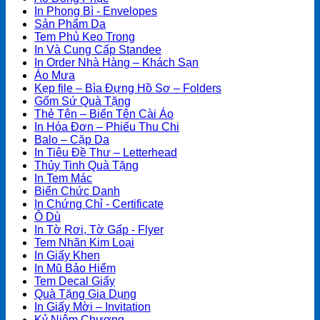
In Phong Bì - Envelopes
Sản Phẩm Da
Tem Phủ Keo Trong
In Và Cung Cấp Standee
In Order Nhà Hàng – Khách Sạn
Áo Mưa
Kẹp file – Bìa Đựng Hồ Sơ – Folders
Gốm Sứ Quà Tặng
Thẻ Tên – Biển Tên Cài Áo
In Hóa Đơn – Phiếu Thu Chi
Balo – Cặp Da
In Tiêu Đề Thư – Letterhead
Thủy Tinh Quà Tặng
In Tem Mác
Biển Chức Danh
In Chứng Chỉ - Certificate
Ô Dù
In Tờ Rơi, Tờ Gấp - Flyer
Tem Nhãn Kim Loại
In Giấy Khen
In Mũ Bảo Hiểm
Tem Decal Giấy
Quà Tặng Gia Dụng
In Giấy Mời – Invitation
Kỷ Niệm Chương