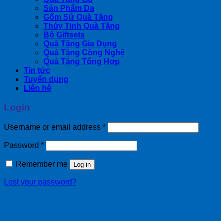
Sản Phẩm Da
Gốm Sứ Quà Tặng
Thủy Tinh Quà Tặng
Bộ Giftsets
Quà Tặng Gia Dụng
Quà Tặng Công Nghệ
Quà Tặng Tổng Hợp
Tin tức
Tuyển dụng
Liên hệ
Login
Username or email address
*
Password
*
Remember me
Log in
Lost your password?