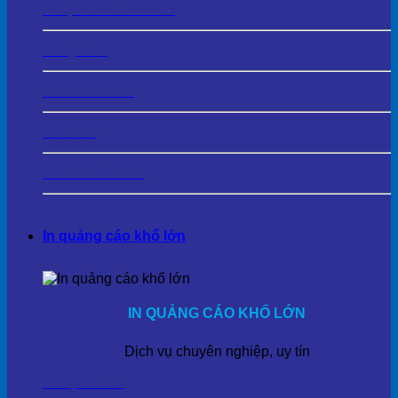
In Lịch Tết Cá Nhân
In Kỷ Yếu
In Photobook
In Sổ Tay
In Tranh Cavas
In quảng cáo khổ lớn
IN QUẢNG CÁO KHỔ LỚN
Dịch vụ chuyên nghiệp, uy tín
In Bạt Hiflex