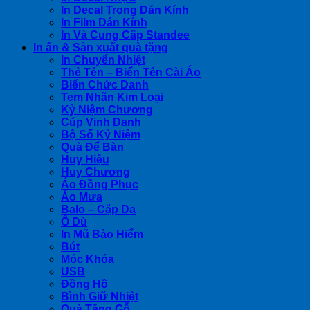
In Decal Trong Dán Kính
In Film Dán Kính
In Và Cung Cấp Standee
In ấn & Sản xuất quà tặng
In Chuyển Nhiệt
Thẻ Tên – Biển Tên Cài Áo
Biển Chức Danh
Tem Nhãn Kim Loại
Kỷ Niệm Chương
Cúp Vinh Danh
Bộ Số Kỷ Niệm
Quà Để Bàn
Huy Hiệu
Huy Chương
Áo Đồng Phục
Áo Mưa
Balo – Cặp Da
Ô Dù
In Mũ Bảo Hiểm
Bút
Móc Khóa
USB
Đồng Hồ
Bình Giữ Nhiệt
Quà Tặng Gỗ