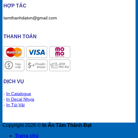
HỢP TÁC
tamthanhdatvn@gmail.com
THANH TOÁN
DỊCH VỤ
-
In Catalogue
-
In Decal Nhựa
-
In Túi Vải
Copyright 2026 ©
In Ấn Tâm Thành Đạt
Trang chủ