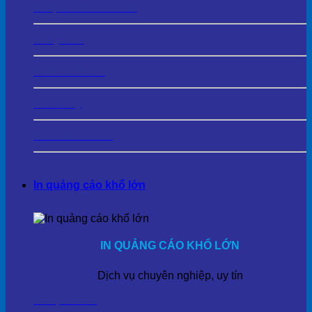
In Lịch Tết Cá Nhân
In Kỷ Yếu
In Photobook
In Sổ Tay
In Tranh Cavas
In quảng cáo khổ lớn
IN QUẢNG CÁO KHỔ LỚN
Dịch vụ chuyên nghiệp, uy tín
In Bạt Hiflex