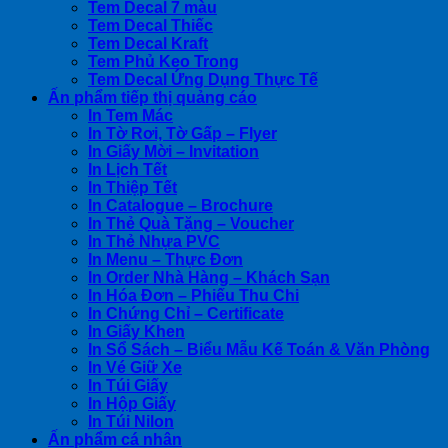
Tem Decal 7 màu
Tem Decal Thiếc
Tem Decal Kraft
Tem Phủ Keo Trong
Tem Decal Ứng Dụng Thực Tế
Ấn phẩm tiếp thị quảng cáo
In Tem Mác
In Tờ Rơi, Tờ Gấp – Flyer
In Giấy Mời – Invitation
In Lịch Tết
In Thiệp Tết
In Catalogue – Brochure
In Thẻ Quà Tặng – Voucher
In Thẻ Nhựa PVC
In Menu – Thực Đơn
In Order Nhà Hàng – Khách Sạn
In Hóa Đơn – Phiếu Thu Chi
In Chứng Chỉ – Certificate
In Giấy Khen
In Sổ Sách – Biểu Mẫu Kế Toán & Văn Phòng
In Vé Giữ Xe
In Túi Giấy
In Hộp Giấy
In Túi Nilon
Ấn phẩm cá nhân