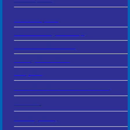
In Thẻ Nhựa PVC
In Menu - Thực Đơn
In Order Nhà Hàng – Khách Sạn
In Hóa Đơn – Phiếu Thu Chi
In Chứng Chỉ - Certificate
In Giấy Khen
In Sổ Sách – Biểu Mẫu Kế Toán & Văn Phòng
In Vé Gửi Xe
In Hashtag Cầm Tay