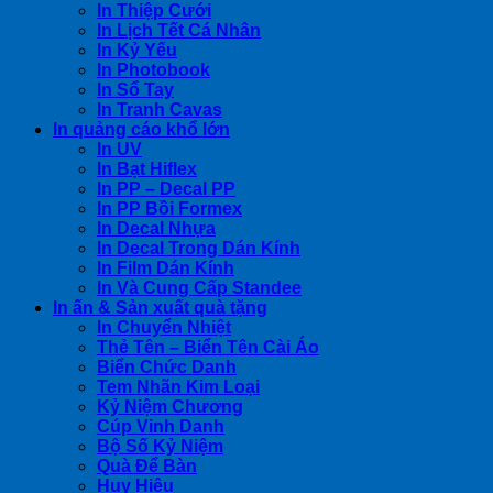
In Thiệp Cưới
In Lịch Tết Cá Nhân
In Kỷ Yếu
In Photobook
In Sổ Tay
In Tranh Cavas
In quảng cáo khổ lớn
In UV
In Bạt Hiflex
In PP – Decal PP
In PP Bồi Formex
In Decal Nhựa
In Decal Trong Dán Kính
In Film Dán Kính
In Và Cung Cấp Standee
In ấn & Sản xuất quà tặng
In Chuyển Nhiệt
Thẻ Tên – Biển Tên Cài Áo
Biển Chức Danh
Tem Nhãn Kim Loại
Kỷ Niệm Chương
Cúp Vinh Danh
Bộ Số Kỷ Niệm
Quà Để Bàn
Huy Hiệu