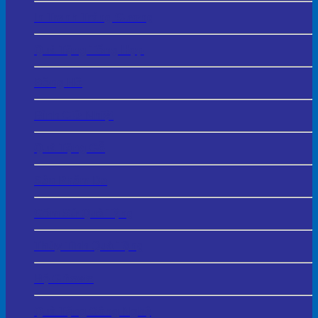
In Tranh Tráng Gương
Quà Tặng Tổng Hợp
Đồng Hồ
Bình Giữ Nhiệt
Quà Tặng Gỗ
Sản Phẩm Da
Gốm Sứ Quà Tặng
Thủy Tinh Quà Tặng
Bộ Giftsets
Quà Tặng Công Nghệ