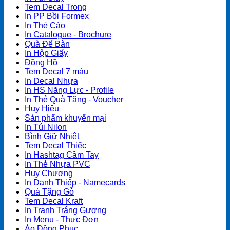
Tem Decal Trong
In PP Bồi Formex
In Thẻ Cào
In Catalogue - Brochure
Quà Để Bàn
In Hộp Giấy
Đồng Hồ
Tem Decal 7 màu
In Decal Nhựa
In HS Năng Lực - Profile
In Thẻ Quà Tặng - Voucher
Huy Hiệu
Sản phẩm khuyến mại
In Túi Nilon
Bình Giữ Nhiệt
Tem Decal Thiếc
In Hashtag Cầm Tay
In Thẻ Nhựa PVC
Huy Chương
In Danh Thiếp - Namecards
Quà Tặng Gỗ
Tem Decal Kraft
In Tranh Tráng Gương
In Menu - Thực Đơn
Áo Đồng Phục