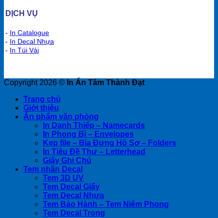
DỊCH VỤ
-
In Catalogue
-
In Decal Nhựa
-
In Túi Vải
Copyright 2026 ©
In Ấn Tâm Thành Đạt
Trang chủ
Giới thiệu
Ấn phẩm văn phòng
In Danh Thiếp – Namecards
In Phong Bì – Envelopes
Kẹp file – Bìa Đựng Hồ Sơ – Folders
In Tiêu Đề Thư – Letterhead
Giấy Ghi Chú
Tem nhãn Decal
Tem 3D UV
Tem Decal Giấy
Tem Decal Nhựa
Tem Bảo Hành – Tem Niêm Phong
Tem Decal Trong