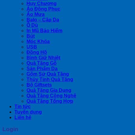
Huy Chương
Áo Đồng Phục
Áo Mưa
Balo – Cặp Da
Ô Dù
In Mũ Bảo Hiểm
Bút
Móc Khóa
USB
Đồng Hồ
Bình Giữ Nhiệt
Quà Tặng Gỗ
Sản Phẩm Da
Gốm Sứ Quà Tặng
Thủy Tinh Quà Tặng
Bộ Giftsets
Quà Tặng Gia Dụng
Quà Tặng Công Nghệ
Quà Tặng Tổng Hợp
Tin tức
Tuyển dụng
Liên hệ
Login