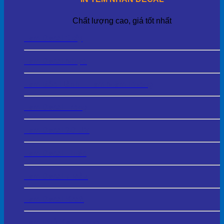
Chất lượng cao, giá tốt nhất
Tem Decal Giấy
Tem Decal Nhựa
Tem Bảo Hành – Tem Niêm Phong
Tem Decal Trong
Tem Decal 3D UV
Tem Decal Thiếc
Tem Decal 7 Màu
Tem Decal Kraft
Tem Phủ Keo Trong