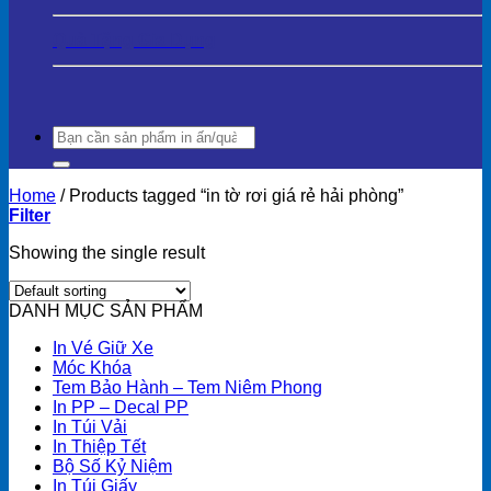
Quà Tặng Gia Dụng
Search
for:
Home
/
Products tagged “in tờ rơi giá rẻ hải phòng”
Filter
Showing the single result
DANH MỤC SẢN PHẨM
In Vé Giữ Xe
Móc Khóa
Tem Bảo Hành – Tem Niêm Phong
In PP – Decal PP
In Túi Vải
In Thiệp Tết
Bộ Số Kỷ Niệm
In Túi Giấy