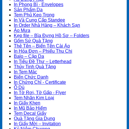
In Phong Bì - Envelopes
Sản Phẩm Da
Tem Phủ Keo Trong
In Và Cung Cấp Standee
In Order Nhà Hàng – Khách Sạn
Áo Mưa
Kẹp file – Bìa Đựng Hồ Sơ – Folders
Gốm Sứ Quà Tặng
Thẻ Tên – Biển Tên Cài Áo
In Hóa Đơn – Phiếu Thu Chi
Balo – Cặp Da
In Tiêu Đề Thư – Letterhead
Thủy Tinh Quà Tặng
In Tem Mác
Biển Chức Danh
In Chứng Chỉ - Certificate
Ô Dù
In Tờ Rơi, Tờ Gấp - Flyer
Tem Nhãn Kim Loại
In Giấy Khen
In Mũ Bảo Hiểm
Tem Decal Giấy
Quà Tặng Gia Dụng
In Giấy Mời – Invitation
Kỷ Niệm Chương