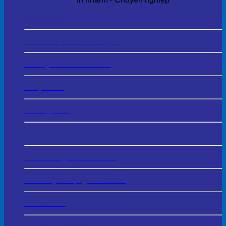
In Tem Mác
In Tờ Rơi, Tờ Gấp - Flyer
In Giấy Mời – Invitation
In Lịch Tết
In Thiệp Tết
In Catalogue - Brochure
In HS Năng Lực - Profile
In Thẻ Quà Tặng - Voucher
In Thẻ Cào