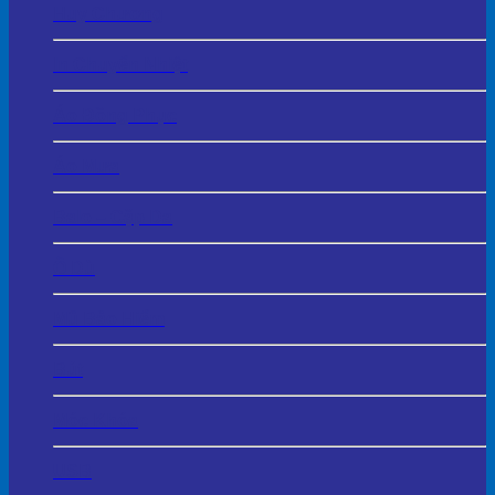
Huy Chương
In Chuyển Nhiệt
Áo Đồng Phục
Áo Mưa
Balo – Cặp Da
Ô Dù
Mũ Bảo Hiểm
Bút
Móc Khóa
USB