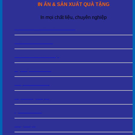
IN ẤN & SẢN XUẤT QUÀ TẶNG
In mọi chất liệu, chuyên nghiệp
Thẻ Tên – Biển Tên Cài Áo
Biển Chức Danh
Tem Nhãn Kim Loại
Kỷ Niệm Chương
Cup Vinh Danh
Bộ Số Kỷ Niệm
Quà Để Bàn
Huy Hiệu