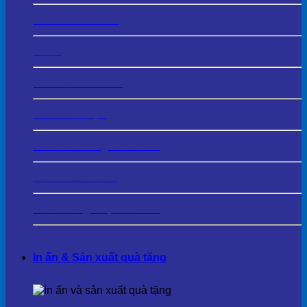
In PP – Decal PP
In UV
In PP Bồi Formex
In Decal Nhựa
In Decal Trong Dán Kính
In Film Dán Kính
In Và Cung Cấp Standee
In ấn & Sản xuất quà tặng