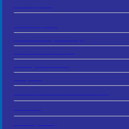
In Thẻ Nhựa PVC
In Menu - Thực Đơn
In Order Nhà Hàng – Khách Sạn
In Hóa Đơn – Phiếu Thu Chi
In Chứng Chỉ - Certificate
In Giấy Khen
In Sổ Sách – Biểu Mẫu Kế Toán & Văn Phòng
In Vé Gửi Xe
In Hashtag Cầm Tay