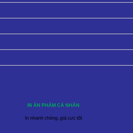
IN ẤN PHẨM CÁ NHÂN
In nhanh chóng, giá cực tốt