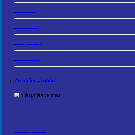
In Túi Vải
In Túi Giấy
In Hộp Giấy
In Túi Nilon
Ấn phẩm cá nhân
In Thiệp Cưới