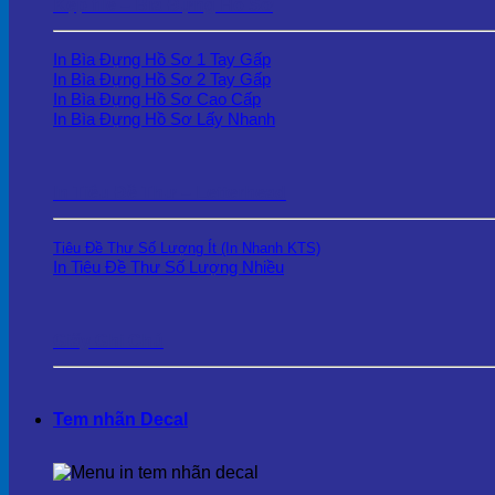
Kẹp file – Bìa Đựng Hồ Sơ
In Bìa Đựng Hồ Sơ 1 Tay Gấp
In Bìa Đựng Hồ Sơ 2 Tay Gấp
In Bìa Đựng Hồ Sơ Cao Cấp
In Bìa Đựng Hồ Sơ Lấy Nhanh
In Tiêu Đề Thư – Letterhead
Tiêu Đề Thư Số Lượng Ít (In Nhanh KTS)
In Tiêu Đề Thư Số Lượng Nhiều
Giấy Ghi Chú
Tem nhãn Decal