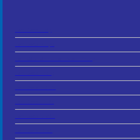
Tem Decal Giấy
Tem Decal Nhựa
Tem Bảo Hành – Tem Niêm Phong
Tem Decal Trong
Tem Decal 3D UV
Tem Decal Thiếc
Tem Decal 7 Màu
Tem Decal Kraft