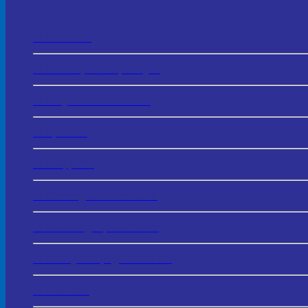
In Tem Mác
In Tờ Rơi, Tờ Gấp - Flyer
In Giấy Mời – Invitation
In Lịch Tết
In Thiệp Tết
In Catalogue - Brochure
In HS Năng Lực - Profile
In Thẻ Quà Tặng - Voucher
In Thẻ Cào