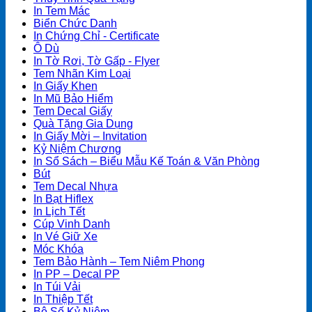
In Tem Mác
Biển Chức Danh
In Chứng Chỉ - Certificate
Ô Dù
In Tờ Rơi, Tờ Gấp - Flyer
Tem Nhãn Kim Loại
In Giấy Khen
In Mũ Bảo Hiểm
Tem Decal Giấy
Quà Tặng Gia Dụng
In Giấy Mời – Invitation
Kỷ Niệm Chương
In Sổ Sách – Biểu Mẫu Kế Toán & Văn Phòng
Bút
Tem Decal Nhựa
In Bạt Hiflex
In Lịch Tết
Cúp Vinh Danh
In Vé Giữ Xe
Móc Khóa
Tem Bảo Hành – Tem Niêm Phong
In PP – Decal PP
In Túi Vải
In Thiệp Tết
Bộ Số Kỷ Niệm