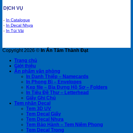
DỊCH VỤ
-
In Catalogue
-
In Decal Nhựa
-
In Túi Vải
Copyright 2026 ©
In Ấn Tâm Thành Đạt
Trang chủ
Giới thiệu
Ấn phẩm văn phòng
In Danh Thiếp – Namecards
In Phong Bì – Envelopes
Kẹp file – Bìa Đựng Hồ Sơ – Folders
In Tiêu Đề Thư – Letterhead
Giấy Ghi Chú
Tem nhãn Decal
Tem 3D UV
Tem Decal Giấy
Tem Decal Nhựa
Tem Bảo Hành – Tem Niêm Phong
Tem Decal Trong