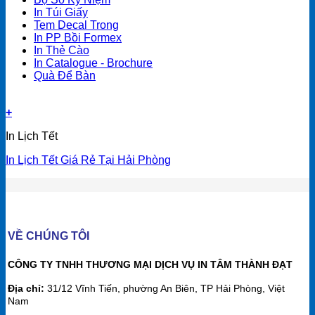
In Túi Giấy
Tem Decal Trong
In PP Bồi Formex
In Thẻ Cào
In Catalogue - Brochure
Quà Để Bàn
+
In Lịch Tết
In Lịch Tết Giá Rẻ Tại Hải Phòng
VỀ CHÚNG TÔI
CÔNG TY TNHH THƯƠNG MẠI DỊCH VỤ IN TÂM THÀNH ĐẠT
Địa chỉ:
31/12 Vĩnh Tiến, phường An Biên, TP Hải Phòng, Việt
Nam