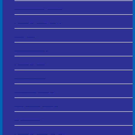
In Tranh Tráng Gương
Quà Tặng Tổng Hợp
Đồng Hồ
Bình Giữ Nhiệt
Quà Tặng Gỗ
Sản Phẩm Da
Gốm Sứ Quà Tặng
Thủy Tinh Quà Tặng
Bộ Giftsets
Quà Tặng Công Nghệ