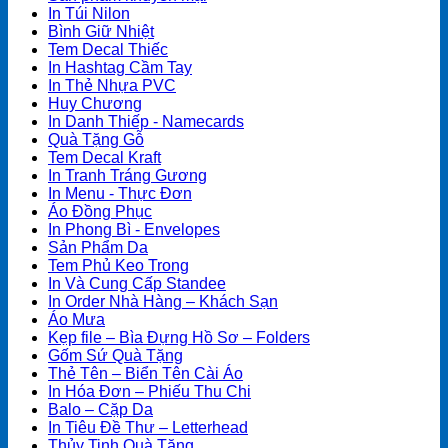
In Túi Nilon
Bình Giữ Nhiệt
Tem Decal Thiếc
In Hashtag Cầm Tay
In Thẻ Nhựa PVC
Huy Chương
In Danh Thiếp - Namecards
Quà Tặng Gỗ
Tem Decal Kraft
In Tranh Tráng Gương
In Menu - Thực Đơn
Áo Đồng Phục
In Phong Bì - Envelopes
Sản Phẩm Da
Tem Phủ Keo Trong
In Và Cung Cấp Standee
In Order Nhà Hàng – Khách Sạn
Áo Mưa
Kẹp file – Bìa Đựng Hồ Sơ – Folders
Gốm Sứ Quà Tặng
Thẻ Tên – Biển Tên Cài Áo
In Hóa Đơn – Phiếu Thu Chi
Balo – Cặp Da
In Tiêu Đề Thư – Letterhead
Thủy Tinh Quà Tặng