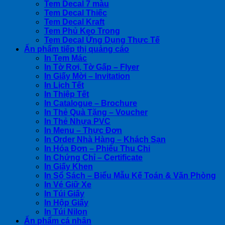
Tem Decal 7 màu
Tem Decal Thiếc
Tem Decal Kraft
Tem Phủ Keo Trong
Tem Decal Ứng Dụng Thực Tế
Ấn phẩm tiếp thị quảng cáo
In Tem Mác
In Tờ Rơi, Tờ Gấp – Flyer
In Giấy Mời – Invitation
In Lịch Tết
In Thiệp Tết
In Catalogue – Brochure
In Thẻ Quà Tặng – Voucher
In Thẻ Nhựa PVC
In Menu – Thực Đơn
In Order Nhà Hàng – Khách Sạn
In Hóa Đơn – Phiếu Thu Chi
In Chứng Chỉ – Certificate
In Giấy Khen
In Sổ Sách – Biểu Mẫu Kế Toán & Văn Phòng
In Vé Giữ Xe
In Túi Giấy
In Hộp Giấy
In Túi Nilon
Ấn phẩm cá nhân