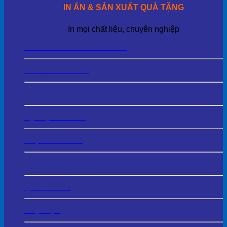
IN ẤN & SẢN XUẤT QUÀ TẶNG
In mọi chất liệu, chuyên nghiệp
Thẻ Tên – Biển Tên Cài Áo
Biển Chức Danh
Tem Nhãn Kim Loại
Kỷ Niệm Chương
Cup Vinh Danh
Bộ Số Kỷ Niệm
Quà Để Bàn
Huy Hiệu