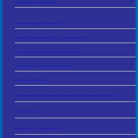
In Thẻ Nhựa PVC
In Menu - Thực Đơn
In Order Nhà Hàng – Khách Sạn
In Hóa Đơn – Phiếu Thu Chi
In Chứng Chỉ - Certificate
In Giấy Khen
In Sổ Sách – Biểu Mẫu Kế Toán & Văn Phòng
In Vé Gửi Xe
In Hashtag Cầm Tay