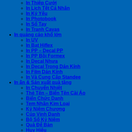
In Thiệp Cưới
In Lịch Tết Cá Nhân
In Kỷ Yếu
In Photobook
In Sổ Tay
In Tranh Cavas
In quảng cáo khổ lớn
In UV
In Bạt Hiflex
In PP – Decal PP
In PP Bồi Formex
In Decal Nhựa
In Decal Trong Dán Kính
In Film Dán Kính
In Và Cung Cấp Standee
In ấn & Sản xuất quà tặng
In Chuyển Nhiệt
Thẻ Tên – Biển Tên Cài Áo
Biển Chức Danh
Tem Nhãn Kim Loại
Kỷ Niệm Chương
Cúp Vinh Danh
Bộ Số Kỷ Niệm
Quà Để Bàn
Huy Hiệu