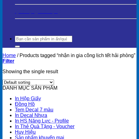
Quà Tặng Gia Dụng
Search
for:
Home
/
Products tagged “nhận in gia công lịch tết hải phòng”
Filter
Showing the single result
DANH MỤC SẢN PHẨM
In Hộp Giấy
Đồng Hồ
Tem Decal 7 màu
In Decal Nhựa
In HS Năng Lực - Profile
In Thẻ Quà Tặng - Voucher
Huy Hiệu
Sản phẩm khuyến mại