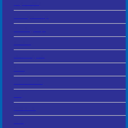
Huy Chương
In Chuyển Nhiệt
Áo Đồng Phục
Áo Mưa
Balo – Cặp Da
Ô Dù
Mũ Bảo Hiểm
Bút
Móc Khóa
USB