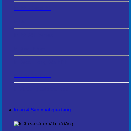
In PP – Decal PP
In UV
In PP Bồi Formex
In Decal Nhựa
In Decal Trong Dán Kính
In Film Dán Kính
In Và Cung Cấp Standee
In ấn & Sản xuất quà tặng