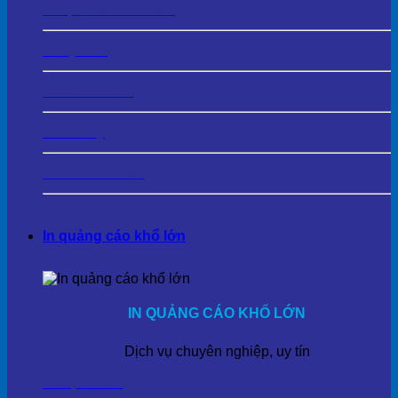
In Lịch Tết Cá Nhân
In Kỷ Yếu
In Photobook
In Sổ Tay
In Tranh Cavas
In quảng cáo khổ lớn
IN QUẢNG CÁO KHỔ LỚN
Dịch vụ chuyên nghiệp, uy tín
In Bạt Hiflex