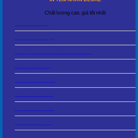
Chất lượng cao, giá tốt nhất
Tem Decal Giấy
Tem Decal Nhựa
Tem Bảo Hành – Tem Niêm Phong
Tem Decal Trong
Tem Decal 3D UV
Tem Decal Thiếc
Tem Decal 7 Màu
Tem Decal Kraft
Tem Phủ Keo Trong