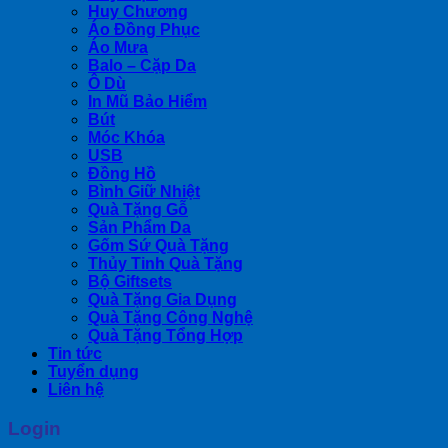
Huy Chương
Áo Đồng Phục
Áo Mưa
Balo – Cặp Da
Ô Dù
In Mũ Bảo Hiểm
Bút
Móc Khóa
USB
Đồng Hồ
Bình Giữ Nhiệt
Quà Tặng Gỗ
Sản Phẩm Da
Gốm Sứ Quà Tặng
Thủy Tinh Quà Tặng
Bộ Giftsets
Quà Tặng Gia Dụng
Quà Tặng Công Nghệ
Quà Tặng Tổng Hợp
Tin tức
Tuyển dụng
Liên hệ
Login