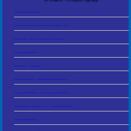
In Tem Mác
In Tờ Rơi, Tờ Gấp - Flyer
In Giấy Mời – Invitation
In Lịch Tết
In Thiệp Tết
In Catalogue - Brochure
In HS Năng Lực - Profile
In Thẻ Quà Tặng - Voucher
In Thẻ Cào