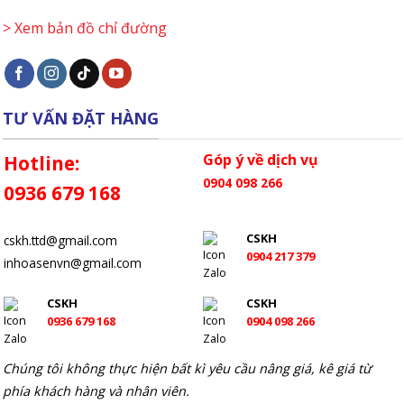
> Xem bản đồ chỉ đường
TƯ VẤN ĐẶT HÀNG
Góp ý về dịch vụ
Hotline:
0904 098 266
0936 679 168
CSKH
cskh.ttd@gmail.com
0904 217 379
inhoasenvn@gmail.com
CSKH
CSKH
0936 679 168
0904 098 266
Chúng tôi không thực hiện bất kì yêu cầu nâng giá, kê giá từ
phía khách hàng và nhân viên.