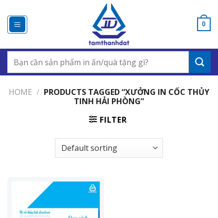
Chuyển
đến
0
nội
dung
Search
for:
HOME
/
PRODUCTS TAGGED “XƯỞNG IN CỐC THỦY
TINH HẢI PHÒNG”
FILTER