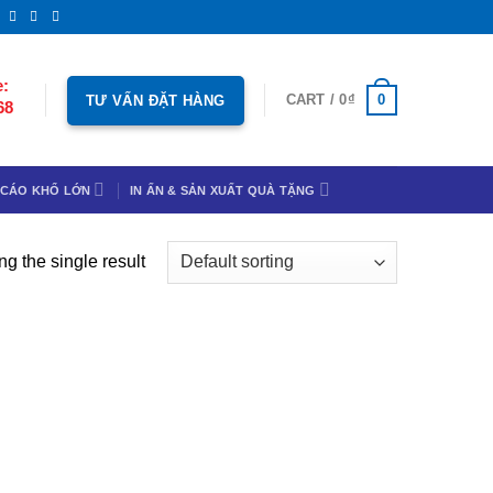
e:
0
CART /
0
₫
TƯ VẤN ĐẶT HÀNG
68
 CÁO KHỔ LỚN
IN ẤN & SẢN XUẤT QUÀ TẶNG
g the single result