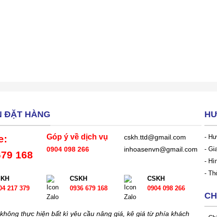
N ĐẶT HÀNG
HƯ
Góp ý về dịch vụ
e:
- Hư
cskh.ttd@gmail.com
- Gi
0904 098 266
inhoasenvn@gmail.com
679 168
- Hì
- Th
SKH
CSKH
CSKH
04 217 379
0936 679 168
0904 098 266
CH
không thực hiện bất kì yêu cầu nâng giá, kê giá từ phía khách