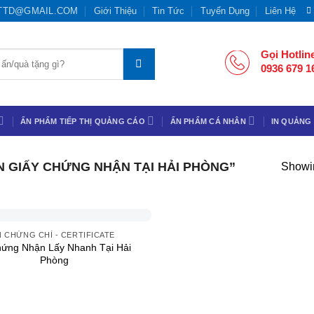
TTD@GMAIL.COM
Giới Thiệu
Tin Tức
Tuyển Dụng
Liên Hệ
Gọi Hotlin
0936 679 1
ẤN PHẨM TIẾP THỊ QUẢNG CÁO
ẤN PHẨM CÁ NHÂN
IN QUẢNG
 GIẤY CHỨNG NHẬN TẠI HẢI PHÒNG”
Showin
N CHỨNG CHỈ - CERTIFICATE
hứng Nhận Lấy Nhanh Tại Hải
Phòng