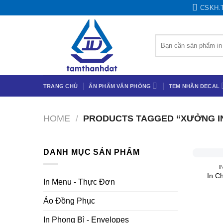
Chuyển
CSKH.
đến
nội
Search
dung
for:
TRANG CHỦ
ẤN PHẨM VĂN PHÒNG
TEM NHÃN DECAL
HOME
/
PRODUCTS TAGGED “XƯỞNG IN
+
DANH MỤC SẢN PHẨM
I
In C
In Menu - Thực Đơn
Áo Đồng Phục
In Phong Bì - Envelopes