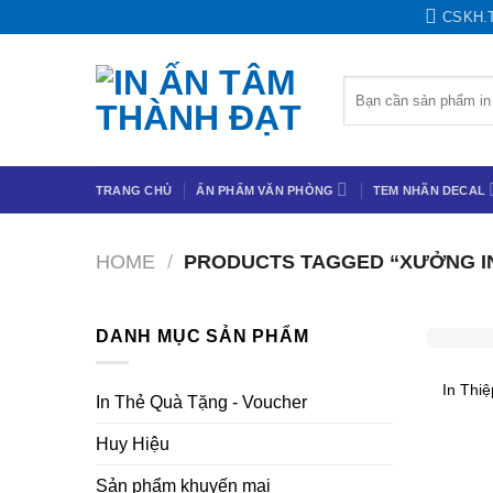
Chuyển
CSKH.
đến
nội
Search
dung
for:
TRANG CHỦ
ẤN PHẨM VĂN PHÒNG
TEM NHÃN DECAL
HOME
/
PRODUCTS TAGGED “XƯỞNG IN 
+
DANH MỤC SẢN PHẨM
In Thi
In Thẻ Quà Tặng - Voucher
Huy Hiệu
Sản phẩm khuyến mại