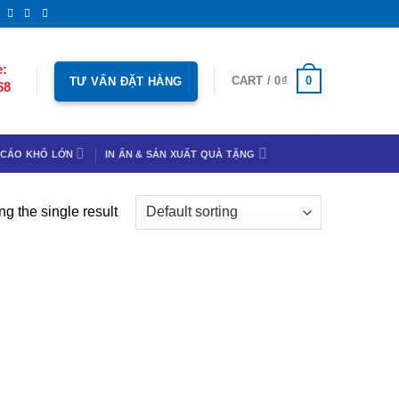
e:
0
CART /
0
₫
TƯ VẤN ĐẶT HÀNG
68
 CÁO KHỔ LỚN
IN ẤN & SẢN XUẤT QUÀ TẶNG
g the single result