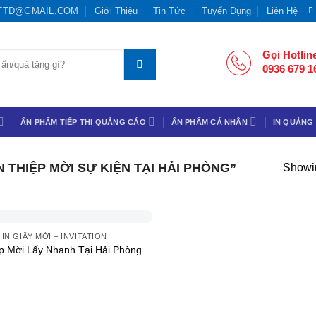
TTD@GMAIL.COM
Giới Thiệu
Tin Tức
Tuyển Dụng
Liên Hệ
Gọi Hotlin
0936 679 1
ẤN PHẨM TIẾP THỊ QUẢNG CÁO
ẤN PHẨM CÁ NHÂN
IN QUẢNG
THIỆP MỜI SỰ KIỆN TẠI HẢI PHÒNG”
Showin
IN GIẤY MỜI – INVITATION
ệp Mời Lấy Nhanh Tại Hải Phòng