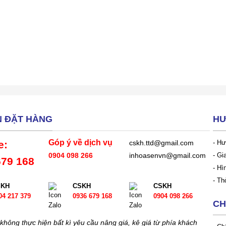
N ĐẶT HÀNG
HƯ
Góp ý về dịch vụ
e:
- Hư
cskh.ttd@gmail.com
- Gi
0904 098 266
inhoasenvn@gmail.com
679 168
- Hì
- Th
SKH
CSKH
CSKH
04 217 379
0936 679 168
0904 098 266
CH
không thực hiện bất kì yêu cầu nâng giá, kê giá từ phía khách