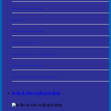
In PP – Decal PP
In UV
In PP Bồi Formex
In Decal Nhựa
In Decal Trong Dán Kính
In Film Dán Kính
In Và Cung Cấp Standee
In ấn & Sản xuất quà tặng