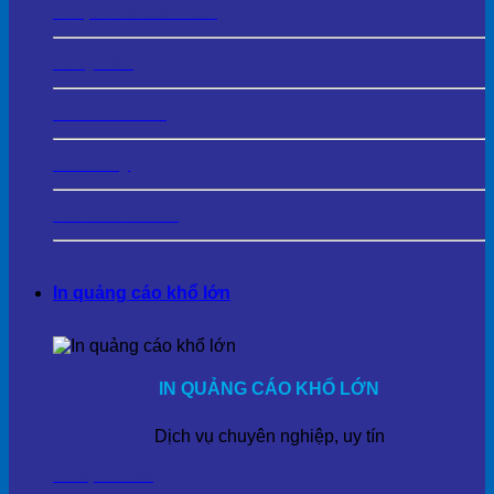
In Lịch Tết Cá Nhân
In Kỷ Yếu
In Photobook
In Sổ Tay
In Tranh Cavas
In quảng cáo khổ lớn
IN QUẢNG CÁO KHỔ LỚN
Dịch vụ chuyên nghiệp, uy tín
In Bạt Hiflex