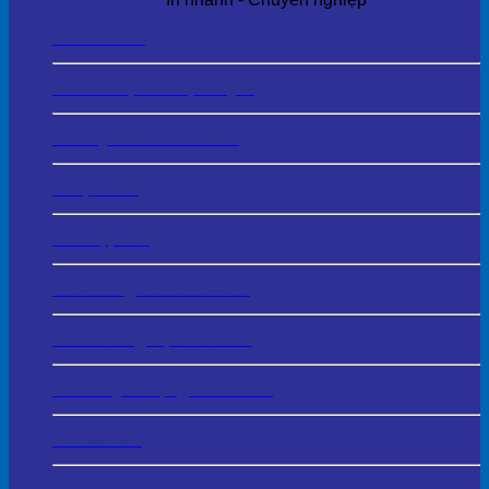
In Tem Mác
In Tờ Rơi, Tờ Gấp - Flyer
In Giấy Mời – Invitation
In Lịch Tết
In Thiệp Tết
In Catalogue - Brochure
In HS Năng Lực - Profile
In Thẻ Quà Tặng - Voucher
In Thẻ Cào