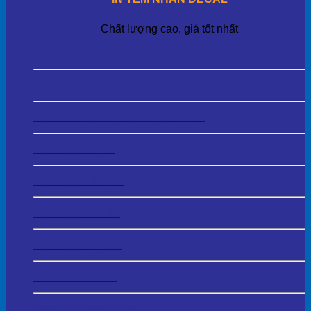
Chất lượng cao, giá tốt nhất
Tem Decal Giấy
Tem Decal Nhựa
Tem Bảo Hành – Tem Niêm Phong
Tem Decal Trong
Tem Decal 3D UV
Tem Decal Thiếc
Tem Decal 7 Màu
Tem Decal Kraft
Tem Phủ Keo Trong