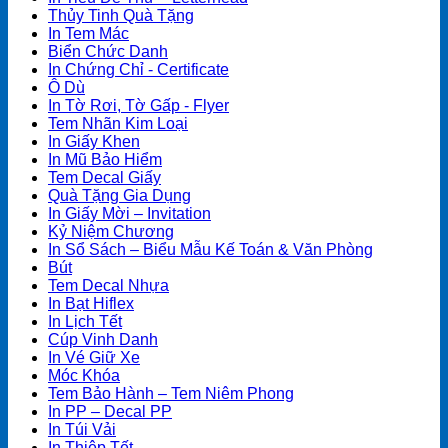
Thủy Tinh Quà Tặng
In Tem Mác
Biển Chức Danh
In Chứng Chỉ - Certificate
Ô Dù
In Tờ Rơi, Tờ Gấp - Flyer
Tem Nhãn Kim Loại
In Giấy Khen
In Mũ Bảo Hiểm
Tem Decal Giấy
Quà Tặng Gia Dụng
In Giấy Mời – Invitation
Kỷ Niệm Chương
In Sổ Sách – Biểu Mẫu Kế Toán & Văn Phòng
Bút
Tem Decal Nhựa
In Bạt Hiflex
In Lịch Tết
Cúp Vinh Danh
In Vé Giữ Xe
Móc Khóa
Tem Bảo Hành – Tem Niêm Phong
In PP – Decal PP
In Túi Vải
In Thiệp Tết