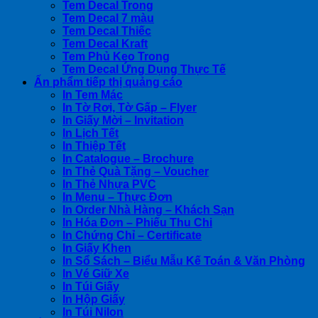
Tem Decal Trong
Tem Decal 7 màu
Tem Decal Thiếc
Tem Decal Kraft
Tem Phủ Keo Trong
Tem Decal Ứng Dụng Thực Tế
Ấn phẩm tiếp thị quảng cáo
In Tem Mác
In Tờ Rơi, Tờ Gấp – Flyer
In Giấy Mời – Invitation
In Lịch Tết
In Thiệp Tết
In Catalogue – Brochure
In Thẻ Quà Tặng – Voucher
In Thẻ Nhựa PVC
In Menu – Thực Đơn
In Order Nhà Hàng – Khách Sạn
In Hóa Đơn – Phiếu Thu Chi
In Chứng Chỉ – Certificate
In Giấy Khen
In Sổ Sách – Biểu Mẫu Kế Toán & Văn Phòng
In Vé Giữ Xe
In Túi Giấy
In Hộp Giấy
In Túi Nilon