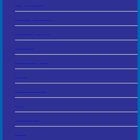
Huy Chương
In Chuyển Nhiệt
Áo Đồng Phục
Áo Mưa
Balo – Cặp Da
Ô Dù
Mũ Bảo Hiểm
Bút
Móc Khóa
USB