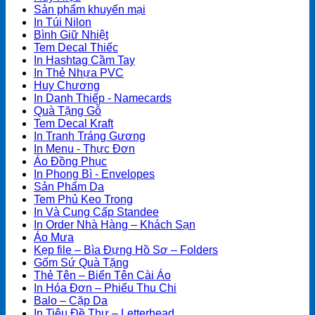
Sản phẩm khuyến mại
In Túi Nilon
Bình Giữ Nhiệt
Tem Decal Thiếc
In Hashtag Cầm Tay
In Thẻ Nhựa PVC
Huy Chương
In Danh Thiếp - Namecards
Quà Tặng Gỗ
Tem Decal Kraft
In Tranh Tráng Gương
In Menu - Thực Đơn
Áo Đồng Phục
In Phong Bì - Envelopes
Sản Phẩm Da
Tem Phủ Keo Trong
In Và Cung Cấp Standee
In Order Nhà Hàng – Khách Sạn
Áo Mưa
Kẹp file – Bìa Đựng Hồ Sơ – Folders
Gốm Sứ Quà Tặng
Thẻ Tên – Biển Tên Cài Áo
In Hóa Đơn – Phiếu Thu Chi
Balo – Cặp Da
In Tiêu Đề Thư – Letterhead