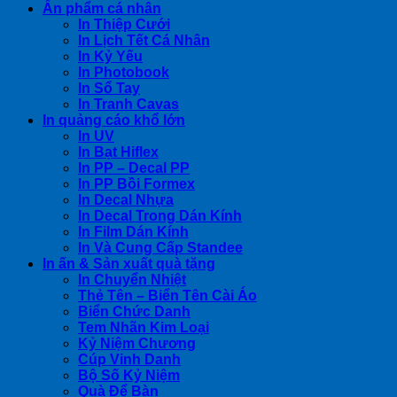
Ấn phẩm cá nhân
In Thiệp Cưới
In Lịch Tết Cá Nhân
In Kỷ Yếu
In Photobook
In Sổ Tay
In Tranh Cavas
In quảng cáo khổ lớn
In UV
In Bạt Hiflex
In PP – Decal PP
In PP Bồi Formex
In Decal Nhựa
In Decal Trong Dán Kính
In Film Dán Kính
In Và Cung Cấp Standee
In ấn & Sản xuất quà tặng
In Chuyển Nhiệt
Thẻ Tên – Biển Tên Cài Áo
Biển Chức Danh
Tem Nhãn Kim Loại
Kỷ Niệm Chương
Cúp Vinh Danh
Bộ Số Kỷ Niệm
Quà Để Bàn