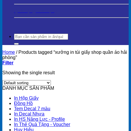
Quà Tặng Gia Dụng
Search
for:
Home
/
Products tagged “xưởng in túi giấy shop quần áo hải
phòng”
Filter
Showing the single result
DANH MỤC SẢN PHẨM
In Hộp Giấy
Đồng Hồ
Tem Decal 7 màu
In Decal Nhựa
In HS Năng Lực - Profile
In Thẻ Quà Tặng - Voucher
Huy Hiệu