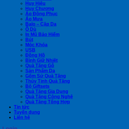
Huy Hiệu
Huy Chương
Áo Đồng Phục
Áo Mưa
Balo – Cặp Da
Ô Dù
In Mũ Bảo Hiểm
Bút
Móc Khóa
USB
Đồng Hồ
Bình Giữ Nhiệt
Quà Tặng Gỗ
Sản Phẩm Da
Gốm Sứ Quà Tặng
Thủy Tinh Quà Tặng
Bộ Giftsets
Quà Tặng Gia Dụng
Quà Tặng Công Nghệ
Quà Tặng Tổng Hợp
Tin tức
Tuyển dụng
Liên hệ
Login