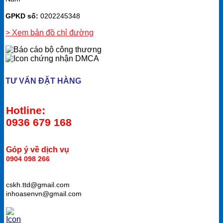
GPKD số:
0202245348
> Xem bản đồ chỉ đường
TƯ VẤN ĐẶT HÀNG
Hotline:
0936 679 168
Góp ý về dịch vụ
0904 098 266
cskh.ttd@gmail.com
inhoasenvn@gmail.com