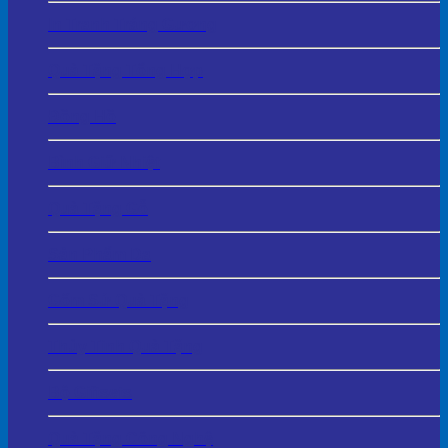
In Tranh Tráng Gương
Quà Tặng Tổng Hợp
Đồng Hồ
Bình Giữ Nhiệt
Quà Tặng Gỗ
Sản Phẩm Da
Gốm Sứ Quà Tặng
Thủy Tinh Quà Tặng
Bộ Giftsets
Quà Tặng Công Nghệ