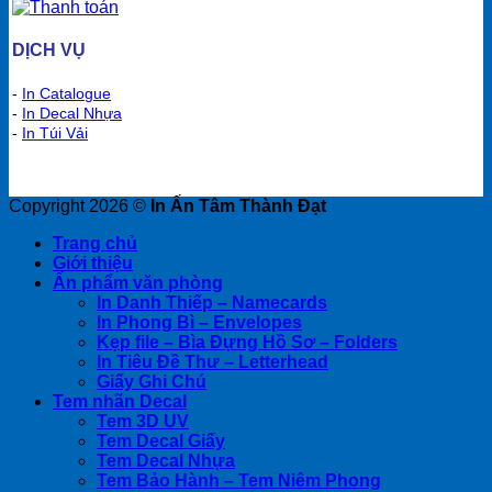
DỊCH VỤ
-
In Catalogue
-
In Decal Nhựa
-
In Túi Vải
Copyright 2026 ©
In Ấn Tâm Thành Đạt
Trang chủ
Giới thiệu
Ấn phẩm văn phòng
In Danh Thiếp – Namecards
In Phong Bì – Envelopes
Kẹp file – Bìa Đựng Hồ Sơ – Folders
In Tiêu Đề Thư – Letterhead
Giấy Ghi Chú
Tem nhãn Decal
Tem 3D UV
Tem Decal Giấy
Tem Decal Nhựa
Tem Bảo Hành – Tem Niêm Phong