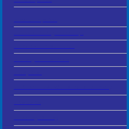
In Thẻ Nhựa PVC
In Menu - Thực Đơn
In Order Nhà Hàng – Khách Sạn
In Hóa Đơn – Phiếu Thu Chi
In Chứng Chỉ - Certificate
In Giấy Khen
In Sổ Sách – Biểu Mẫu Kế Toán & Văn Phòng
In Vé Gửi Xe
In Hashtag Cầm Tay