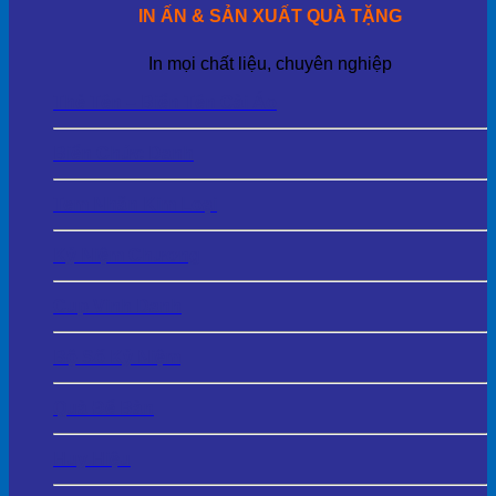
IN ẤN & SẢN XUẤT QUÀ TẶNG
In mọi chất liệu, chuyên nghiệp
Thẻ Tên – Biển Tên Cài Áo
Biển Chức Danh
Tem Nhãn Kim Loại
Kỷ Niệm Chương
Cup Vinh Danh
Bộ Số Kỷ Niệm
Quà Để Bàn
Huy Hiệu