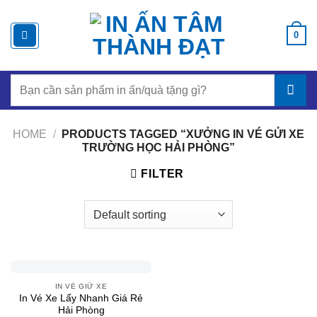
Chuyển
đến
0
nội
dung
Search
for:
HOME
/
PRODUCTS TAGGED “XƯỞNG IN VÉ GỬI XE
TRƯỜNG HỌC HẢI PHÒNG”
FILTER
IN VÉ GIỮ XE
In Vé Xe Lấy Nhanh Giá Rẻ
Hải Phòng