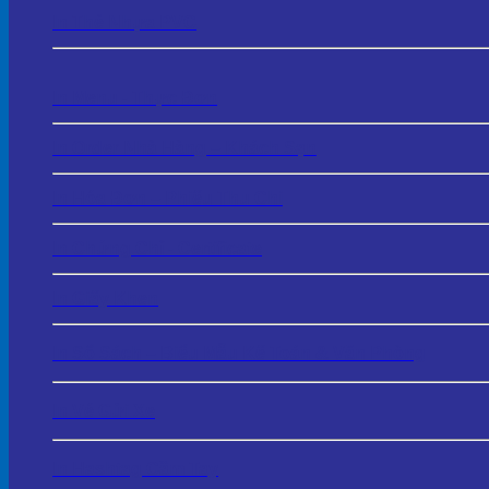
In Thẻ Nhựa PVC
In Menu - Thực Đơn
In Order Nhà Hàng – Khách Sạn
In Hóa Đơn – Phiếu Thu Chi
In Chứng Chỉ - Certificate
In Giấy Khen
In Sổ Sách – Biểu Mẫu Kế Toán & Văn Phòng
In Vé Gửi Xe
In Hashtag Cầm Tay