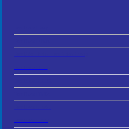
Tem Decal Giấy
Tem Decal Nhựa
Tem Bảo Hành – Tem Niêm Phong
Tem Decal Trong
Tem Decal 3D UV
Tem Decal Thiếc
Tem Decal 7 Màu
Tem Decal Kraft