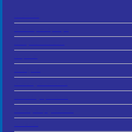
In Tem Mác
In Tờ Rơi, Tờ Gấp - Flyer
In Giấy Mời – Invitation
In Lịch Tết
In Thiệp Tết
In Catalogue - Brochure
In HS Năng Lực - Profile
In Thẻ Quà Tặng - Voucher
In Thẻ Cào