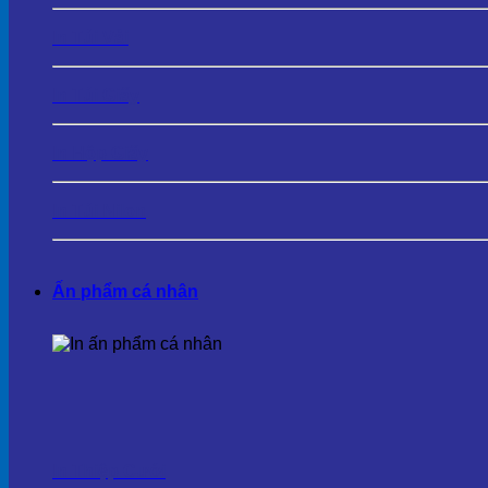
In Túi Vải
In Túi Giấy
In Hộp Giấy
In Túi Nilon
Ấn phẩm cá nhân
In Thiệp Cưới