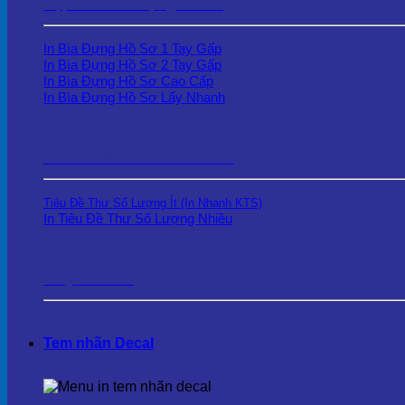
Kẹp file – Bìa Đựng Hồ Sơ
In Bìa Đựng Hồ Sơ 1 Tay Gấp
In Bìa Đựng Hồ Sơ 2 Tay Gấp
In Bìa Đựng Hồ Sơ Cao Cấp
In Bìa Đựng Hồ Sơ Lấy Nhanh
In Tiêu Đề Thư – Letterhead
Tiêu Đề Thư Số Lượng Ít (In Nhanh KTS)
In Tiêu Đề Thư Số Lượng Nhiều
Giấy Ghi Chú
Tem nhãn Decal