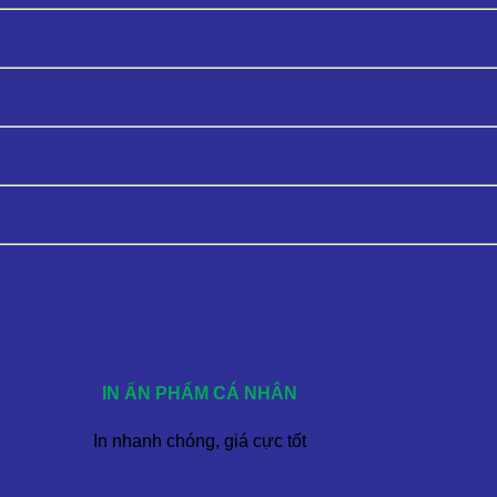
IN ẤN PHẨM CÁ NHÂN
In nhanh chóng, giá cực tốt