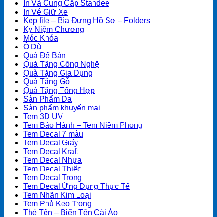
In Và Cung Cấp Standee
In Vé Giữ Xe
Kẹp file – Bìa Đựng Hồ Sơ – Folders
Kỷ Niệm Chương
Móc Khóa
Ô Dù
Quà Để Bàn
Quà Tặng Công Nghệ
Quà Tặng Gia Dụng
Quà Tặng Gỗ
Quà Tặng Tổng Hợp
Sản Phẩm Da
Sản phẩm khuyến mại
Tem 3D UV
Tem Bảo Hành – Tem Niêm Phong
Tem Decal 7 màu
Tem Decal Giấy
Tem Decal Kraft
Tem Decal Nhựa
Tem Decal Thiếc
Tem Decal Trong
Tem Decal Ứng Dụng Thực Tế
Tem Nhãn Kim Loại
Tem Phủ Keo Trong
Thẻ Tên – Biển Tên Cài Áo