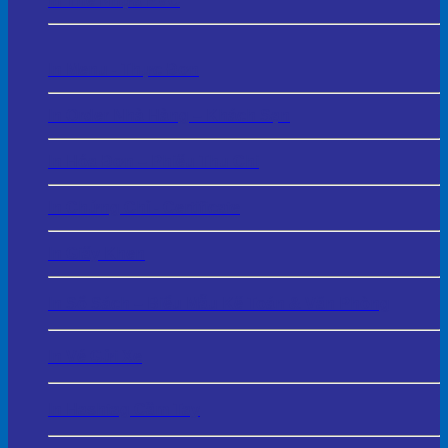
In Thẻ Nhựa PVC
In Menu - Thực Đơn
In Order Nhà Hàng – Khách Sạn
In Hóa Đơn – Phiếu Thu Chi
In Chứng Chỉ - Certificate
In Giấy Khen
In Sổ Sách – Biểu Mẫu Kế Toán & Văn Phòng
In Vé Gửi Xe
In Hashtag Cầm Tay