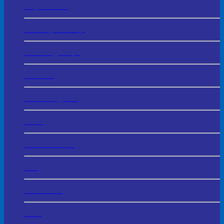
Huy Chương
In Chuyển Nhiệt
Áo Đồng Phục
Áo Mưa
Balo – Cặp Da
Ô Dù
Mũ Bảo Hiểm
Bút
Móc Khóa
USB