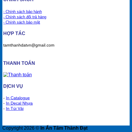
- Chính sách bảo hành
- Chính sách đổi trả hàng
- Chính sách bảo mật
HỢP TÁC
tamthanhdatvn@gmail.com
THANH TOÁN
DỊCH VỤ
-
In Catalogue
-
In Decal Nhựa
-
In Túi Vải
Copyright 2026 ©
In Ấn Tâm Thành Đạt