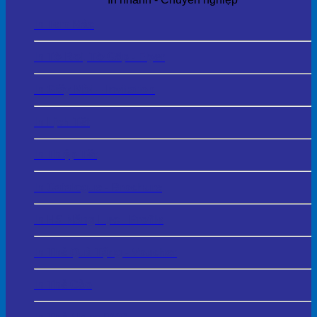
In Tem Mác
In Tờ Rơi, Tờ Gấp - Flyer
In Giấy Mời – Invitation
In Lịch Tết
In Thiệp Tết
In Catalogue - Brochure
In HS Năng Lực - Profile
In Thẻ Quà Tặng - Voucher
In Thẻ Cào