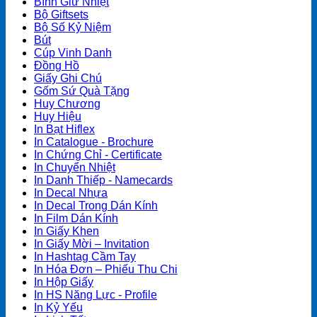
Bình Giữ Nhiệt
Bộ Giftsets
Bộ Số Kỷ Niệm
Bút
Cúp Vinh Danh
Đồng Hồ
Giấy Ghi Chú
Gốm Sứ Quà Tặng
Huy Chương
Huy Hiệu
In Bạt Hiflex
In Catalogue - Brochure
In Chứng Chỉ - Certificate
In Chuyển Nhiệt
In Danh Thiếp - Namecards
In Decal Nhựa
In Decal Trong Dán Kính
In Film Dán Kính
In Giấy Khen
In Giấy Mời – Invitation
In Hashtag Cầm Tay
In Hóa Đơn – Phiếu Thu Chi
In Hộp Giấy
In HS Năng Lực - Profile
In Kỷ Yếu