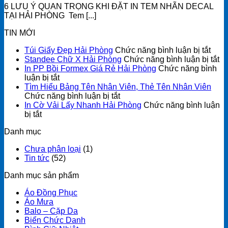
6 LƯU Ý QUAN TRỌNG KHI ĐẶT IN TEM NHÃN DECAL
TẠI HẢI PHÒNG Tem [...]
TIN MỚI
ở
Túi Giấy Đẹp Hải Phòng
Chức năng bình luận bị tắt
Túi
ở
Standee Chữ X Hải Phòng
Chức năng bình luận bị tắt
Giấy
St
In PP Bồi Formex Giá Rẻ Hải Phòng
Chức năng bình
ở
Đẹp
C
luận bị tắt
In
Hải
X
Tìm Hiểu Bảng Tên Nhân Viên, Thẻ Tên Nhân Viên
PP
ở
Phò
Hả
Chức năng bình luận bị tắt
Bồi
Tìm
P
In Cờ Vải Lấy Nhanh Hải Phòng
Chức năng bình luận
ở
Formex
Hiểu
bị tắt
In
Giá
Bảng
Danh mục
Cờ
Rẻ
Tên
Vải
Hải
Nhân
Chưa phân loại
(1)
Lấy
Phòng
Viên,
Tin tức
(52)
Nhanh
Thẻ
Hải
Tên
Danh mục sản phẩm
Phòng
Nhân
Viên
Áo Đồng Phục
Áo Mưa
Balo – Cặp Da
Biển Chức Danh