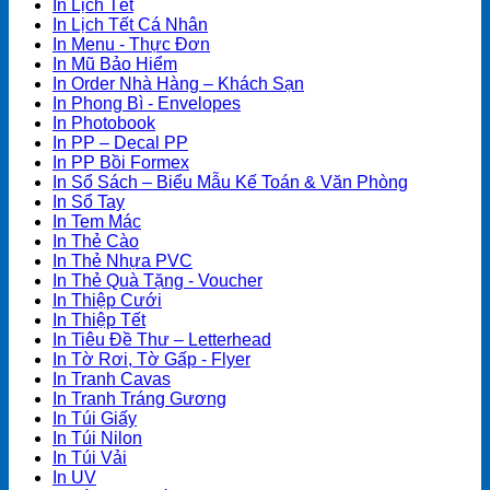
In Lịch Tết
In Lịch Tết Cá Nhân
In Menu - Thực Đơn
In Mũ Bảo Hiểm
In Order Nhà Hàng – Khách Sạn
In Phong Bì - Envelopes
In Photobook
In PP – Decal PP
In PP Bồi Formex
In Sổ Sách – Biểu Mẫu Kế Toán & Văn Phòng
In Sổ Tay
In Tem Mác
In Thẻ Cào
In Thẻ Nhựa PVC
In Thẻ Quà Tặng - Voucher
In Thiệp Cưới
In Thiệp Tết
In Tiêu Đề Thư – Letterhead
In Tờ Rơi, Tờ Gấp - Flyer
In Tranh Cavas
In Tranh Tráng Gương
In Túi Giấy
In Túi Nilon
In Túi Vải
In UV