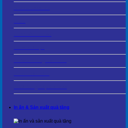
In PP – Decal PP
In UV
In PP Bồi Formex
In Decal Nhựa
In Decal Trong Dán Kính
In Film Dán Kính
In Và Cung Cấp Standee
In ấn & Sản xuất quà tặng