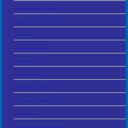
In Tranh Tráng Gương
Quà Tặng Tổng Hợp
Đồng Hồ
Bình Giữ Nhiệt
Quà Tặng Gỗ
Sản Phẩm Da
Gốm Sứ Quà Tặng
Thủy Tinh Quà Tặng
Bộ Giftsets
Quà Tặng Công Nghệ