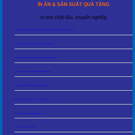
IN ẤN & SẢN XUẤT QUÀ TẶNG
In mọi chất liệu, chuyên nghiệp
Thẻ Tên – Biển Tên Cài Áo
Biển Chức Danh
Tem Nhãn Kim Loại
Kỷ Niệm Chương
Cup Vinh Danh
Bộ Số Kỷ Niệm
Quà Để Bàn
Huy Hiệu