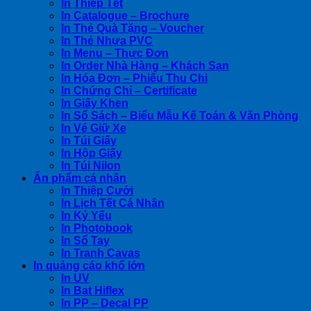
In Thiệp Tết
In Catalogue – Brochure
In Thẻ Quà Tặng – Voucher
In Thẻ Nhựa PVC
In Menu – Thực Đơn
In Order Nhà Hàng – Khách Sạn
In Hóa Đơn – Phiếu Thu Chi
In Chứng Chỉ – Certificate
In Giấy Khen
In Sổ Sách – Biểu Mẫu Kế Toán & Văn Phòng
In Vé Giữ Xe
In Túi Giấy
In Hộp Giấy
In Túi Nilon
Ấn phẩm cá nhân
In Thiệp Cưới
In Lịch Tết Cá Nhân
In Kỷ Yếu
In Photobook
In Sổ Tay
In Tranh Cavas
In quảng cáo khổ lớn
In UV
In Bạt Hiflex
In PP – Decal PP