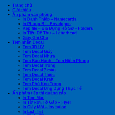
Trang chủ
Giới thiệu
Ấn phẩm văn phòng
In Danh Thiếp – Namecards
In Phong Bì – Envelopes
Kẹp file – Bìa Đựng Hồ Sơ – Folders
In Tiêu Đề Thư – Letterhead
Giấy Ghi Chú
Tem nhãn Decal
Tem 3D UV
Tem Decal Giấy
Tem Decal Nhựa
Tem Bảo Hành – Tem Niêm Phong
Tem Decal Trong
Tem Decal 7 màu
Tem Decal Thiếc
Tem Decal Kraft
Tem Phủ Keo Trong
Tem Decal Ứng Dụng Thực Tế
Ấn phẩm tiếp thị quảng cáo
In Tem Mác
In Tờ Rơi, Tờ Gấp – Flyer
In Giấy Mời – Invitation
In Lịch Tết