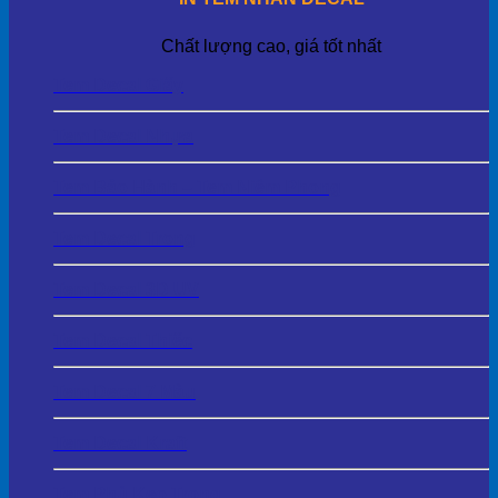
Chất lượng cao, giá tốt nhất
Tem Decal Giấy
Tem Decal Nhựa
Tem Bảo Hành – Tem Niêm Phong
Tem Decal Trong
Tem Decal 3D UV
Tem Decal Thiếc
Tem Decal 7 Màu
Tem Decal Kraft
Tem Phủ Keo Trong