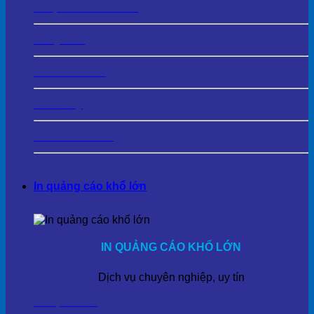
In Lịch Tết Cá Nhân
In Kỷ Yếu
In Photobook
In Sổ Tay
In Tranh Cavas
In quảng cáo khổ lớn
IN QUẢNG CÁO KHỔ LỚN
Dịch vụ chuyên nghiệp, uy tín
In Bạt Hiflex