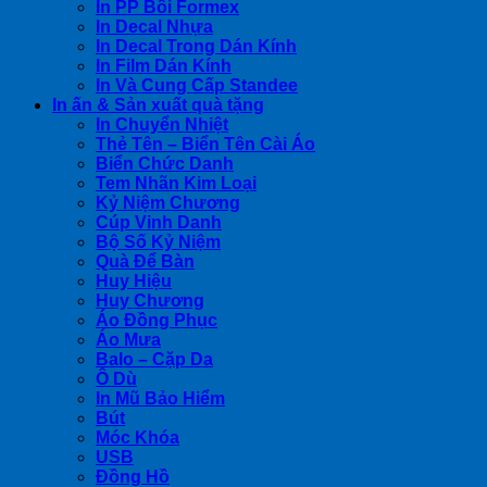
In PP Bồi Formex
In Decal Nhựa
In Decal Trong Dán Kính
In Film Dán Kính
In Và Cung Cấp Standee
In ấn & Sản xuất quà tặng
In Chuyển Nhiệt
Thẻ Tên – Biển Tên Cài Áo
Biển Chức Danh
Tem Nhãn Kim Loại
Kỷ Niệm Chương
Cúp Vinh Danh
Bộ Số Kỷ Niệm
Quà Để Bàn
Huy Hiệu
Huy Chương
Áo Đồng Phục
Áo Mưa
Balo – Cặp Da
Ô Dù
In Mũ Bảo Hiểm
Bút
Móc Khóa
USB
Đồng Hồ