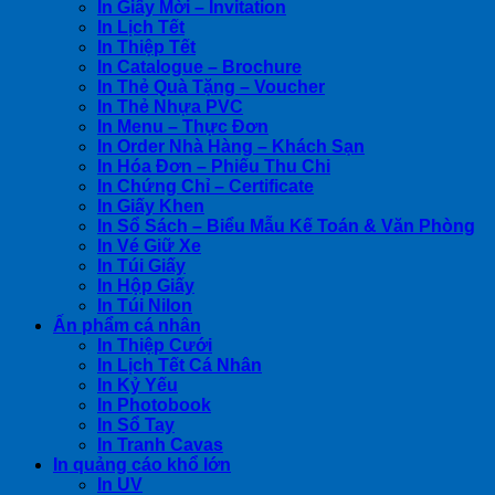
In Giấy Mời – Invitation
In Lịch Tết
In Thiệp Tết
In Catalogue – Brochure
In Thẻ Quà Tặng – Voucher
In Thẻ Nhựa PVC
In Menu – Thực Đơn
In Order Nhà Hàng – Khách Sạn
In Hóa Đơn – Phiếu Thu Chi
In Chứng Chỉ – Certificate
In Giấy Khen
In Sổ Sách – Biểu Mẫu Kế Toán & Văn Phòng
In Vé Giữ Xe
In Túi Giấy
In Hộp Giấy
In Túi Nilon
Ấn phẩm cá nhân
In Thiệp Cưới
In Lịch Tết Cá Nhân
In Kỷ Yếu
In Photobook
In Sổ Tay
In Tranh Cavas
In quảng cáo khổ lớn
In UV