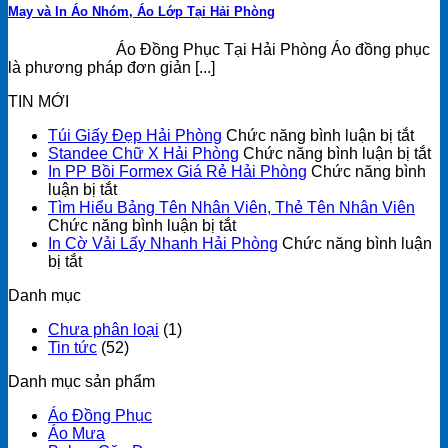
May và In Áo Nhóm, Áo Lớp Tại Hải Phòng
Áo Đồng Phục Tại Hải Phòng Áo đồng phục
là phương pháp đơn giản [...]
TIN MỚI
ở
Túi Giấy Đẹp Hải Phòng
Chức năng bình luận bị tắt
Túi
ở
Standee Chữ X Hải Phòng
Chức năng bình luận bị tắt
Giấy
St
In PP Bồi Formex Giá Rẻ Hải Phòng
Chức năng bình
ở
Đẹp
C
luận bị tắt
In
Hải
X
Tìm Hiểu Bảng Tên Nhân Viên, Thẻ Tên Nhân Viên
PP
ở
Phò
Hả
Chức năng bình luận bị tắt
Bồi
Tìm
P
In Cờ Vải Lấy Nhanh Hải Phòng
Chức năng bình luận
ở
Formex
Hiểu
bị tắt
In
Giá
Bảng
Danh mục
Cờ
Rẻ
Tên
Vải
Hải
Nhân
Chưa phân loại
(1)
Lấy
Phòng
Viên,
Tin tức
(52)
Nhanh
Thẻ
Hải
Tên
Danh mục sản phẩm
Phòng
Nhân
Viên
Áo Đồng Phục
Áo Mưa