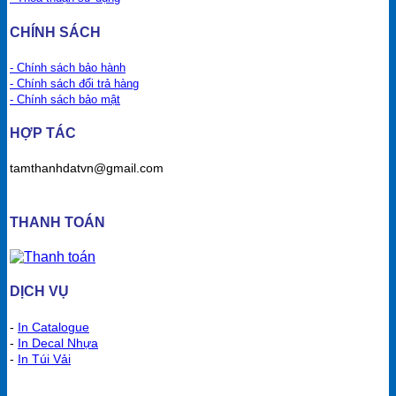
CHÍNH SÁCH
- Chính sách bảo hành
- Chính sách đổi trả hàng
- Chính sách bảo mật
HỢP TÁC
tamthanhdatvn@gmail.com
THANH TOÁN
DỊCH VỤ
-
In Catalogue
-
In Decal Nhựa
-
In Túi Vải