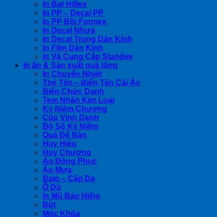
In Bạt Hiflex
In PP – Decal PP
In PP Bồi Formex
In Decal Nhựa
In Decal Trong Dán Kính
In Film Dán Kính
In Và Cung Cấp Standee
In ấn & Sản xuất quà tặng
In Chuyển Nhiệt
Thẻ Tên – Biển Tên Cài Áo
Biển Chức Danh
Tem Nhãn Kim Loại
Kỷ Niệm Chương
Cúp Vinh Danh
Bộ Số Kỷ Niệm
Quà Để Bàn
Huy Hiệu
Huy Chương
Áo Đồng Phục
Áo Mưa
Balo – Cặp Da
Ô Dù
In Mũ Bảo Hiểm
Bút
Móc Khóa