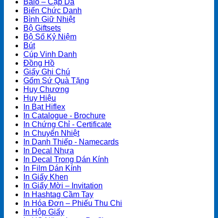
Balo – Cặp Da
Biển Chức Danh
Bình Giữ Nhiệt
Bộ Giftsets
Bộ Số Kỷ Niệm
Bút
Cúp Vinh Danh
Đồng Hồ
Giấy Ghi Chú
Gốm Sứ Quà Tặng
Huy Chương
Huy Hiệu
In Bạt Hiflex
In Catalogue - Brochure
In Chứng Chỉ - Certificate
In Chuyển Nhiệt
In Danh Thiếp - Namecards
In Decal Nhựa
In Decal Trong Dán Kính
In Film Dán Kính
In Giấy Khen
In Giấy Mời – Invitation
In Hashtag Cầm Tay
In Hóa Đơn – Phiếu Thu Chi
In Hộp Giấy