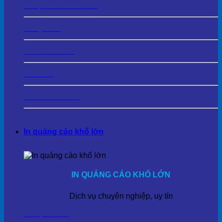
In Lịch Tết Cá Nhân
In Kỷ Yếu
In Photobook
In Sổ Tay
In Tranh Cavas
In quảng cáo khổ lớn
IN QUẢNG CÁO KHỔ LỚN
Dịch vụ chuyên nghiệp, uy tín
In Bạt Hiflex