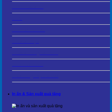
In PP – Decal PP
In UV
In PP Bồi Formex
In Decal Nhựa
In Decal Trong Dán Kính
In Film Dán Kính
In Và Cung Cấp Standee
In ấn & Sản xuất quà tặng