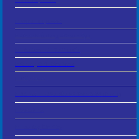
In Thẻ Nhựa PVC
In Menu - Thực Đơn
In Order Nhà Hàng – Khách Sạn
In Hóa Đơn – Phiếu Thu Chi
In Chứng Chỉ - Certificate
In Giấy Khen
In Sổ Sách – Biểu Mẫu Kế Toán & Văn Phòng
In Vé Gửi Xe
In Hashtag Cầm Tay