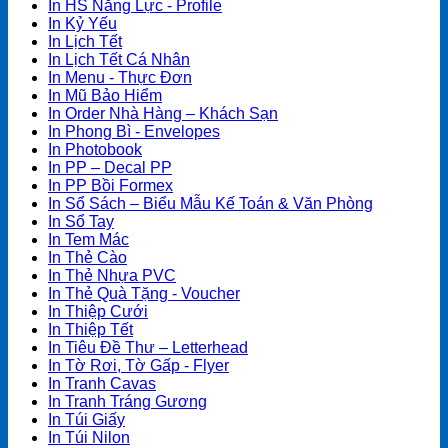
In HS Năng Lực - Profile
In Kỷ Yếu
In Lịch Tết
In Lịch Tết Cá Nhân
In Menu - Thực Đơn
In Mũ Bảo Hiểm
In Order Nhà Hàng – Khách Sạn
In Phong Bì - Envelopes
In Photobook
In PP – Decal PP
In PP Bồi Formex
In Sổ Sách – Biểu Mẫu Kế Toán & Văn Phòng
In Sổ Tay
In Tem Mác
In Thẻ Cào
In Thẻ Nhựa PVC
In Thẻ Quà Tặng - Voucher
In Thiệp Cưới
In Thiệp Tết
In Tiêu Đề Thư – Letterhead
In Tờ Rơi, Tờ Gấp - Flyer
In Tranh Cavas
In Tranh Tráng Gương
In Túi Giấy
In Túi Nilon