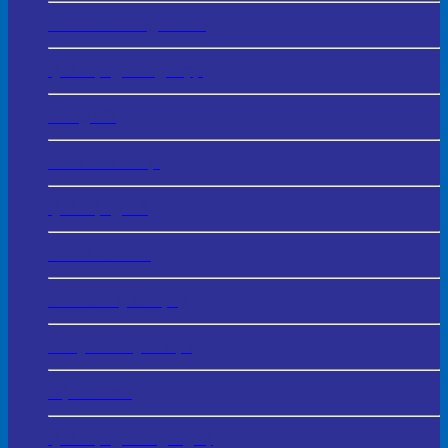
In Tranh Tráng Gương
Quà Tặng Tổng Hợp
Đồng Hồ
Bình Giữ Nhiệt
Quà Tặng Gỗ
Sản Phẩm Da
Gốm Sứ Quà Tặng
Thủy Tinh Quà Tặng
Bộ Giftsets
Quà Tặng Công Nghệ