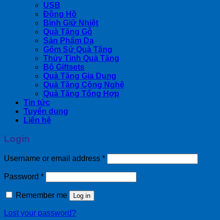
USB
Đồng Hồ
Bình Giữ Nhiệt
Quà Tặng Gỗ
Sản Phẩm Da
Gốm Sứ Quà Tặng
Thủy Tinh Quà Tặng
Bộ Giftsets
Quà Tặng Gia Dụng
Quà Tặng Công Nghệ
Quà Tặng Tổng Hợp
Tin tức
Tuyển dụng
Liên hệ
Login
Username or email address
*
Password
*
Remember me
Log in
Lost your password?