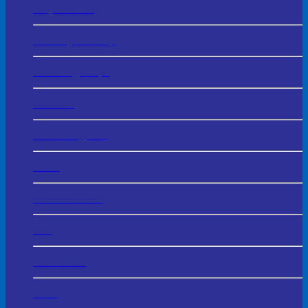
Huy Chương
In Chuyển Nhiệt
Áo Đồng Phục
Áo Mưa
Balo – Cặp Da
Ô Dù
Mũ Bảo Hiểm
Bút
Móc Khóa
USB