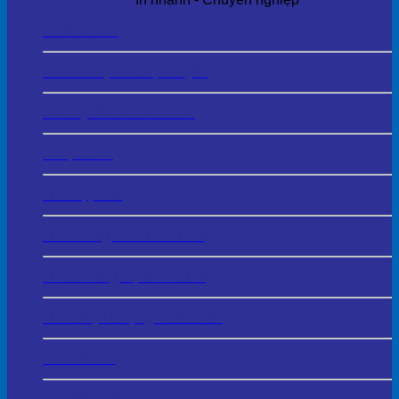
In Tem Mác
In Tờ Rơi, Tờ Gấp - Flyer
In Giấy Mời – Invitation
In Lịch Tết
In Thiệp Tết
In Catalogue - Brochure
In HS Năng Lực - Profile
In Thẻ Quà Tặng - Voucher
In Thẻ Cào