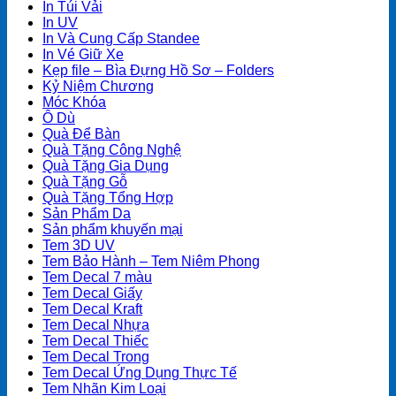
In Túi Vải
In UV
In Và Cung Cấp Standee
In Vé Giữ Xe
Kẹp file – Bìa Đựng Hồ Sơ – Folders
Kỷ Niệm Chương
Móc Khóa
Ô Dù
Quà Để Bàn
Quà Tặng Công Nghệ
Quà Tặng Gia Dụng
Quà Tặng Gỗ
Quà Tặng Tổng Hợp
Sản Phẩm Da
Sản phẩm khuyến mại
Tem 3D UV
Tem Bảo Hành – Tem Niêm Phong
Tem Decal 7 màu
Tem Decal Giấy
Tem Decal Kraft
Tem Decal Nhựa
Tem Decal Thiếc
Tem Decal Trong
Tem Decal Ứng Dụng Thực Tế
Tem Nhãn Kim Loại