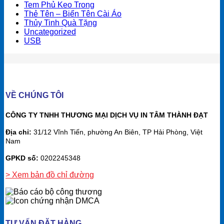
Tem Phủ Keo Trong
Thẻ Tên – Biển Tên Cài Áo
Thủy Tinh Quà Tặng
Uncategorized
USB
VỀ CHÚNG TÔI
CÔNG TY TNHH THƯƠNG MẠI DỊCH VỤ IN TÂM THÀNH ĐẠT
Địa chỉ:
31/12 Vĩnh Tiến, phường An Biên, TP Hải Phòng, Việt
Nam
GPKD số:
0202245348
> Xem bản đồ chỉ đường
TƯ VẤN ĐẶT HÀNG