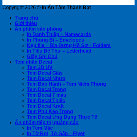
Copyright 2026 ©
In Ấn Tâm Thành Đạt
Trang chủ
Giới thiệu
Ấn phẩm văn phòng
In Danh Thiếp – Namecards
In Phong Bì – Envelopes
Kẹp file – Bìa Đựng Hồ Sơ – Folders
In Tiêu Đề Thư – Letterhead
Giấy Ghi Chú
Tem nhãn Decal
Tem 3D UV
Tem Decal Giấy
Tem Decal Nhựa
Tem Bảo Hành – Tem Niêm Phong
Tem Decal Trong
Tem Decal 7 màu
Tem Decal Thiếc
Tem Decal Kraft
Tem Phủ Keo Trong
Tem Decal Ứng Dụng Thực Tế
Ấn phẩm tiếp thị quảng cáo
In Tem Mác
In Tờ Rơi, Tờ Gấp – Flyer