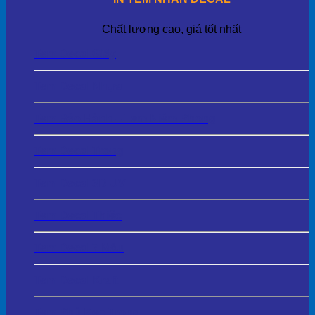
Chất lượng cao, giá tốt nhất
Tem Decal Giấy
Tem Decal Nhựa
Tem Bảo Hành – Tem Niêm Phong
Tem Decal Trong
Tem Decal 3D UV
Tem Decal Thiếc
Tem Decal 7 Màu
Tem Decal Kraft
Tem Phủ Keo Trong