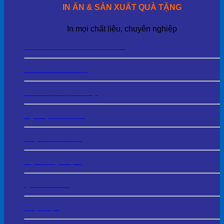
IN ẤN & SẢN XUẤT QUÀ TẶNG
In mọi chất liệu, chuyên nghiệp
Thẻ Tên – Biển Tên Cài Áo
Biển Chức Danh
Tem Nhãn Kim Loại
Kỷ Niệm Chương
Cup Vinh Danh
Bộ Số Kỷ Niệm
Quà Để Bàn
Huy Hiệu