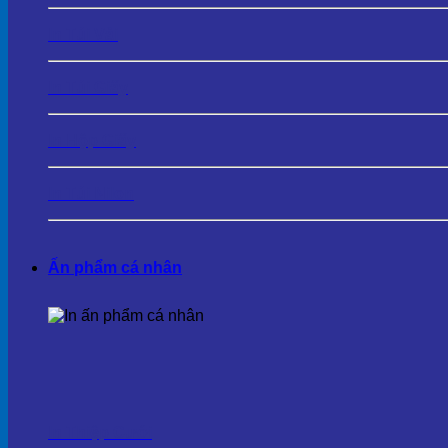
In Túi Vải
In Túi Giấy
In Hộp Giấy
In Túi Nilon
Ấn phẩm cá nhân
In Thiệp Cưới