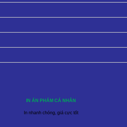
IN ẤN PHẨM CÁ NHÂN
In nhanh chóng, giá cực tốt