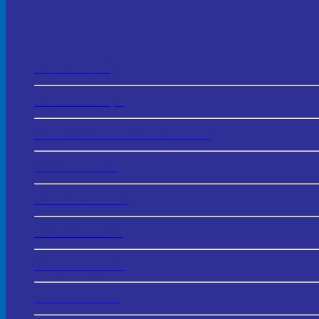
Tem Decal Giấy
Tem Decal Nhựa
Tem Bảo Hành – Tem Niêm Phong
Tem Decal Trong
Tem Decal 3D UV
Tem Decal Thiếc
Tem Decal 7 Màu
Tem Decal Kraft