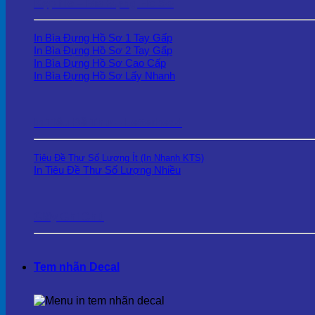
Kẹp file – Bìa Đựng Hồ Sơ
In Bìa Đựng Hồ Sơ 1 Tay Gấp
In Bìa Đựng Hồ Sơ 2 Tay Gấp
In Bìa Đựng Hồ Sơ Cao Cấp
In Bìa Đựng Hồ Sơ Lấy Nhanh
In Tiêu Đề Thư – Letterhead
Tiêu Đề Thư Số Lượng Ít (In Nhanh KTS)
In Tiêu Đề Thư Số Lượng Nhiều
Giấy Ghi Chú
Tem nhãn Decal