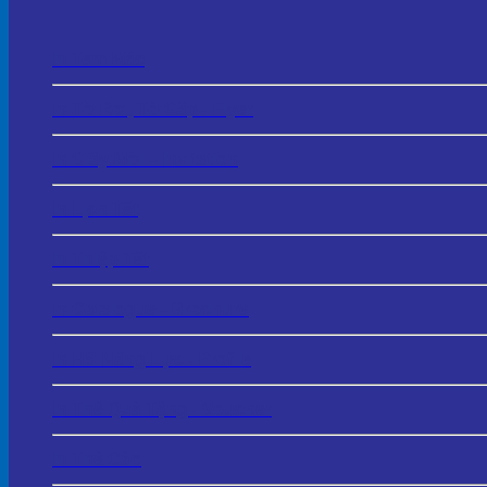
In Tem Mác
In Tờ Rơi, Tờ Gấp - Flyer
In Giấy Mời – Invitation
In Lịch Tết
In Thiệp Tết
In Catalogue - Brochure
In HS Năng Lực - Profile
In Thẻ Quà Tặng - Voucher
In Thẻ Cào