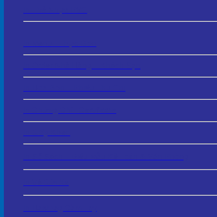
In Thẻ Nhựa PVC
In Menu - Thực Đơn
In Order Nhà Hàng – Khách Sạn
In Hóa Đơn – Phiếu Thu Chi
In Chứng Chỉ - Certificate
In Giấy Khen
In Sổ Sách – Biểu Mẫu Kế Toán & Văn Phòng
In Vé Gửi Xe
In Hashtag Cầm Tay