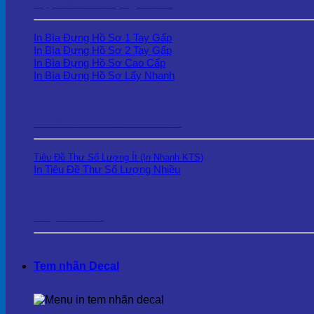
Kẹp file – Bìa Đựng Hồ Sơ
In Bìa Đựng Hồ Sơ 1 Tay Gấp
In Bìa Đựng Hồ Sơ 2 Tay Gấp
In Bìa Đựng Hồ Sơ Cao Cấp
In Bìa Đựng Hồ Sơ Lấy Nhanh
In Tiêu Đề Thư – Letterhead
Tiêu Đề Thư Số Lượng Ít (In Nhanh KTS)
In Tiêu Đề Thư Số Lượng Nhiều
Giấy Ghi Chú
Tem nhãn Decal