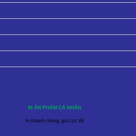
IN ẤN PHẨM CÁ NHÂN
In nhanh chóng, giá cực tốt