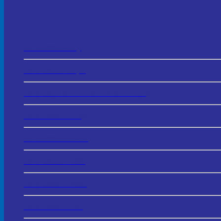
Tem Decal Giấy
Tem Decal Nhựa
Tem Bảo Hành – Tem Niêm Phong
Tem Decal Trong
Tem Decal 3D UV
Tem Decal Thiếc
Tem Decal 7 Màu
Tem Decal Kraft