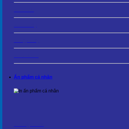
In Túi Vải
In Túi Giấy
In Hộp Giấy
In Túi Nilon
Ấn phẩm cá nhân
In Thiệp Cưới