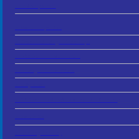
In Thẻ Nhựa PVC
In Menu - Thực Đơn
In Order Nhà Hàng – Khách Sạn
In Hóa Đơn – Phiếu Thu Chi
In Chứng Chỉ - Certificate
In Giấy Khen
In Sổ Sách – Biểu Mẫu Kế Toán & Văn Phòng
In Vé Gửi Xe
In Hashtag Cầm Tay