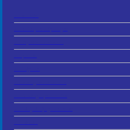
In Tem Mác
In Tờ Rơi, Tờ Gấp - Flyer
In Giấy Mời – Invitation
In Lịch Tết
In Thiệp Tết
In Catalogue - Brochure
In HS Năng Lực - Profile
In Thẻ Quà Tặng - Voucher
In Thẻ Cào