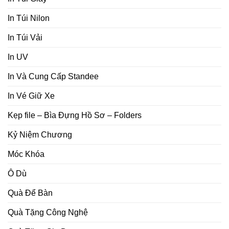
In Túi Nilon
In Túi Vải
In UV
In Và Cung Cấp Standee
In Vé Giữ Xe
Kẹp file – Bìa Đựng Hồ Sơ – Folders
Kỷ Niệm Chương
Móc Khóa
Ô Dù
Quà Để Bàn
Quà Tặng Công Nghệ