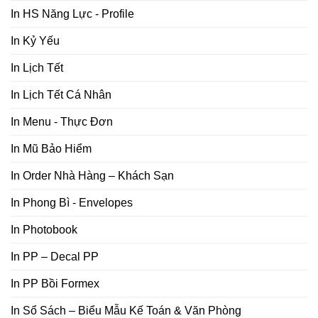
In HS Năng Lực - Profile
In Kỷ Yếu
In Lịch Tết
In Lịch Tết Cá Nhân
In Menu - Thực Đơn
In Mũ Bảo Hiểm
In Order Nhà Hàng – Khách Sạn
In Phong Bì - Envelopes
In Photobook
In PP – Decal PP
In PP Bồi Formex
In Sổ Sách – Biểu Mẫu Kế Toán & Văn Phòng