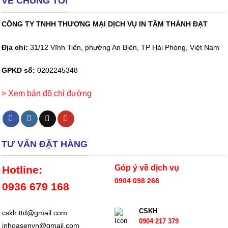
VỀ CHÚNG TÔI
CÔNG TY TNHH THƯƠNG MẠI DỊCH VỤ IN TÂM THÀNH ĐẠT
Địa chỉ:
31/12 Vĩnh Tiến, phường An Biên, TP Hải Phòng, Việt Nam
GPKD số:
0202245348
> Xem bản đồ chỉ đường
TƯ VẤN ĐẶT HÀNG
Góp ý về dịch vụ
Hotline:
0904 098 266
0936 679 168
CSKH
cskh.ttd@gmail.com
0904 217 379
inhoasenvn@gmail.com