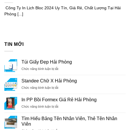
Công Ty In Lịch Bloc 2024 Uy Tín, Giá Rẻ, Chất Lượng Tại Hải
Phòng [...]
TIN MỚI
Túi Giấy Đẹp Hải Phòng
ở
Chức năng bình luận bị tắt
Túi
Giấy
Standee Chữ X Hải Phòng
Đẹp
ở
Chức năng bình luận bị tắt
Hải
Standee
Phòng
Chữ
In PP Bồi Formex Giá Rẻ Hải Phòng
X
ở
Chức năng bình luận bị tắt
Hải
In
Phòng
PP
Tìm Hiểu Bảng Tên Nhân Viên, Thẻ Tên Nhân
Bồi
Viên
Formex