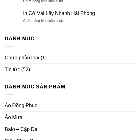
ở
Chức năng bình luận bị tắt
Giá
Tìm
Rẻ
Hiểu
Hải
In Cờ Vải Lấy Nhanh Hải Phòng
Bảng
Phòng
ở
Chức năng bình luận bị tắt
Tên
In
Nhân
Cờ
Viên,
Vải
DANH MỤC
Thẻ
Lấy
Tên
Nhanh
Nhân
Hải
Viên
Chưa phân loại
(1)
Phòng
Tin tức
(52)
DANH MỤC SẢN PHẨM
Áo Đồng Phục
Áo Mưa
Balo – Cặp Da