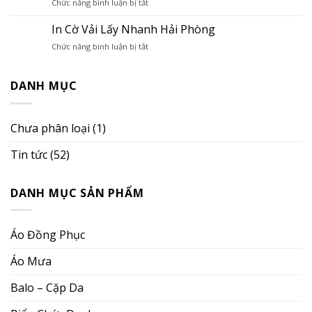
ở
Chức năng bình luận bị tắt
Giá
Tìm
Rẻ
Hiểu
Hải
In Cờ Vải Lấy Nhanh Hải Phòng
Bảng
Phòng
ở
Chức năng bình luận bị tắt
Tên
In
Nhân
Cờ
Viên,
Vải
DANH MỤC
Thẻ
Lấy
Tên
Nhanh
Nhân
Hải
Viên
Chưa phân loại
(1)
Phòng
Tin tức
(52)
DANH MỤC SẢN PHẨM
Áo Đồng Phục
Áo Mưa
Balo – Cặp Da