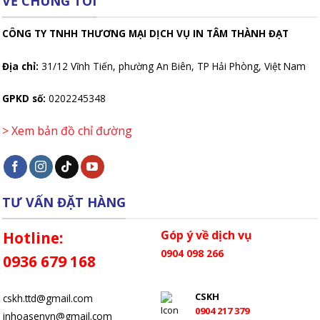
VỀ CHÚNG TÔI
CÔNG TY TNHH THƯƠNG MẠI DỊCH VỤ IN TÂM THÀNH ĐẠT
Địa chỉ:
31/12 Vĩnh Tiến, phường An Biên, TP Hải Phòng, Việt Nam
GPKD số:
0202245348
> Xem bản đồ chỉ đường
TƯ VẤN ĐẶT HÀNG
Góp ý về dịch vụ
Hotline:
0904 098 266
0936 679 168
CSKH
cskh.ttd@gmail.com
0904 217 379
inhoasenvn@gmail.com