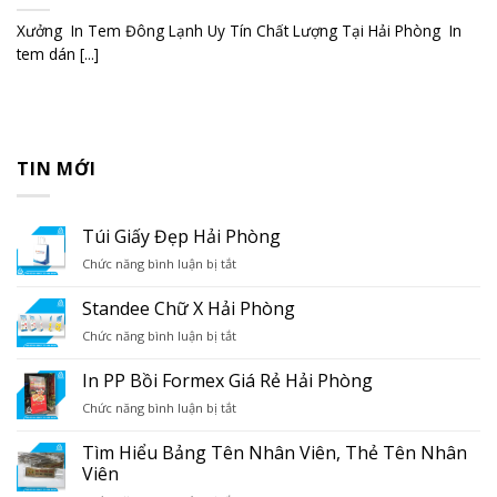
Xưởng In Tem Đông Lạnh Uy Tín Chất Lượng Tại Hải Phòng In
tem dán [...]
TIN MỚI
Túi Giấy Đẹp Hải Phòng
ở
Chức năng bình luận bị tắt
Túi
Giấy
Standee Chữ X Hải Phòng
Đẹp
ở
Chức năng bình luận bị tắt
Hải
Standee
Phòng
Chữ
In PP Bồi Formex Giá Rẻ Hải Phòng
X
ở
Chức năng bình luận bị tắt
Hải
In
Phòng
PP
Tìm Hiểu Bảng Tên Nhân Viên, Thẻ Tên Nhân
Bồi
Viên
Formex