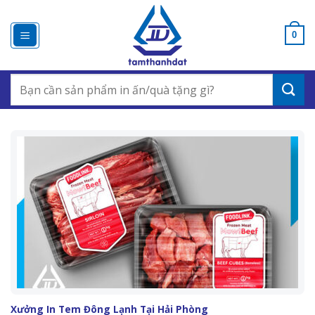
Chuyển
đến
0
nội
dung
Search
for:
Xưởng In Tem Đông Lạnh Tại Hải Phòng