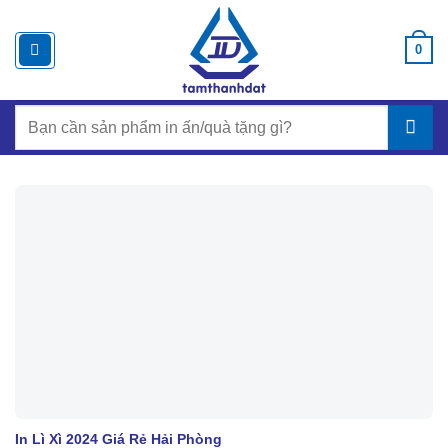
Chuyển
đến
0
nội
dung
Search
for:
In Lì Xì 2024 Giá Rẻ Hải Phòng