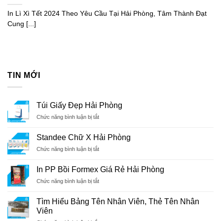
In Lì Xì Tết 2024 Theo Yêu Cầu Tại Hải Phòng, Tâm Thành Đạt
Cung [...]
TIN MỚI
Túi Giấy Đẹp Hải Phòng
ở
Chức năng bình luận bị tắt
Túi
Giấy
Standee Chữ X Hải Phòng
Đẹp
ở
Chức năng bình luận bị tắt
Hải
Standee
Phòng
Chữ
In PP Bồi Formex Giá Rẻ Hải Phòng
X
ở
Chức năng bình luận bị tắt
Hải
In
Phòng
PP
Tìm Hiểu Bảng Tên Nhân Viên, Thẻ Tên Nhân
Bồi
Viên
Formex