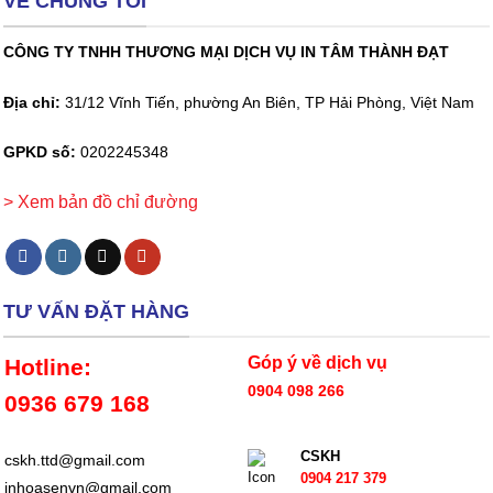
VỀ CHÚNG TÔI
CÔNG TY TNHH THƯƠNG MẠI DỊCH VỤ IN TÂM THÀNH ĐẠT
Địa chỉ:
31/12 Vĩnh Tiến, phường An Biên, TP Hải Phòng, Việt Nam
GPKD số:
0202245348
> Xem bản đồ chỉ đường
TƯ VẤN ĐẶT HÀNG
Góp ý về dịch vụ
Hotline:
0904 098 266
0936 679 168
CSKH
cskh.ttd@gmail.com
0904 217 379
inhoasenvn@gmail.com