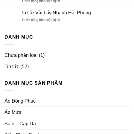
ở
Chức năng bình luận bị tắt
Giá
Tìm
Rẻ
Hiểu
Hải
In Cờ Vải Lấy Nhanh Hải Phòng
Bảng
Phòng
ở
Chức năng bình luận bị tắt
Tên
In
Nhân
Cờ
Viên,
Vải
DANH MỤC
Thẻ
Lấy
Tên
Nhanh
Nhân
Hải
Viên
Chưa phân loại
(1)
Phòng
Tin tức
(52)
DANH MỤC SẢN PHẨM
Áo Đồng Phục
Áo Mưa
Balo – Cặp Da