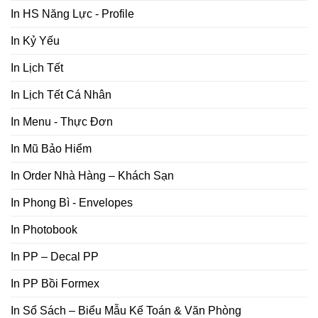
In HS Năng Lực - Profile
In Kỷ Yếu
In Lịch Tết
In Lịch Tết Cá Nhân
In Menu - Thực Đơn
In Mũ Bảo Hiểm
In Order Nhà Hàng – Khách Sạn
In Phong Bì - Envelopes
In Photobook
In PP – Decal PP
In PP Bồi Formex
In Sổ Sách – Biểu Mẫu Kế Toán & Văn Phòng