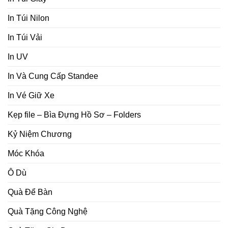
In Túi Nilon
In Túi Vải
In UV
In Và Cung Cấp Standee
In Vé Giữ Xe
Kẹp file – Bìa Đựng Hồ Sơ – Folders
Kỷ Niệm Chương
Móc Khóa
Ô Dù
Quà Để Bàn
Quà Tặng Công Nghệ