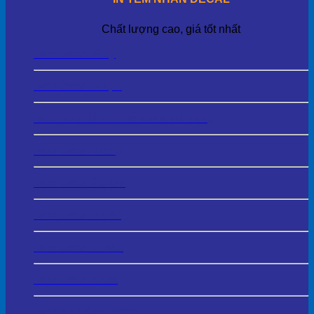
Chất lượng cao, giá tốt nhất
Tem Decal Giấy
Tem Decal Nhựa
Tem Bảo Hành – Tem Niêm Phong
Tem Decal Trong
Tem Decal 3D UV
Tem Decal Thiếc
Tem Decal 7 Màu
Tem Decal Kraft
Tem Phủ Keo Trong