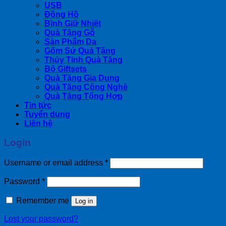
USB
Đồng Hồ
Bình Giữ Nhiệt
Quà Tặng Gỗ
Sản Phẩm Da
Gốm Sứ Quà Tặng
Thủy Tinh Quà Tặng
Bộ Giftsets
Quà Tặng Gia Dụng
Quà Tặng Công Nghệ
Quà Tặng Tổng Hợp
Tin tức
Tuyển dụng
Liên hệ
Login
Username or email address
*
Password
*
Remember me
Log in
Lost your password?