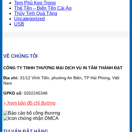
Tem Phủ Keo Trong
Thẻ Tên – Biển Tên Cài Áo
Thủy Tinh Quà Tặng
Uncategorized
USB
VỀ CHÚNG TÔI
CÔNG TY TNHH THƯƠNG MẠI DỊCH VỤ IN TÂM THÀNH ĐẠT
Địa chỉ:
31/12 Vĩnh Tiến, phường An Biên, TP Hải Phòng, Việt
Nam
GPKD số:
0202245348
> Xem bản đồ chỉ đường
TƯ VẤN ĐẶT HÀNG