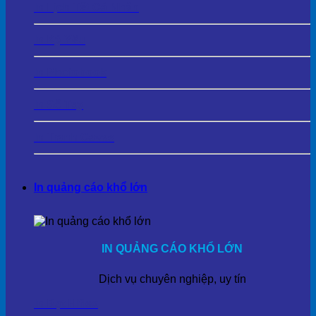
In Lịch Tết Cá Nhân
In Kỷ Yếu
In Photobook
In Sổ Tay
In Tranh Cavas
In quảng cáo khổ lớn
IN QUẢNG CÁO KHỔ LỚN
Dịch vụ chuyên nghiệp, uy tín
In Bạt Hiflex