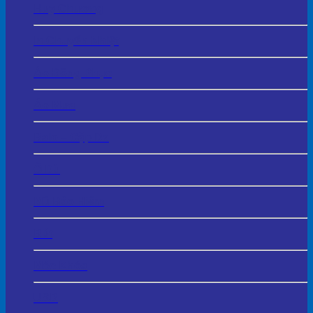
Huy Chương
In Chuyển Nhiệt
Áo Đồng Phục
Áo Mưa
Balo – Cặp Da
Ô Dù
Mũ Bảo Hiểm
Bút
Móc Khóa
USB