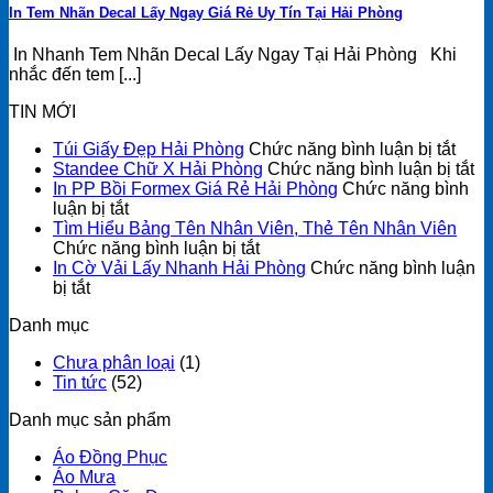
In Tem Nhãn Decal Lấy Ngay Giá Rẻ Uy Tín Tại Hải Phòng
In Nhanh Tem Nhãn Decal Lấy Ngay Tại Hải Phòng Khi
nhắc đến tem [...]
TIN MỚI
ở
Túi Giấy Đẹp Hải Phòng
Chức năng bình luận bị tắt
Túi
ở
Standee Chữ X Hải Phòng
Chức năng bình luận bị tắt
Giấy
St
In PP Bồi Formex Giá Rẻ Hải Phòng
Chức năng bình
ở
Đẹp
C
luận bị tắt
In
Hải
X
Tìm Hiểu Bảng Tên Nhân Viên, Thẻ Tên Nhân Viên
PP
ở
Phò
Hả
Chức năng bình luận bị tắt
Bồi
Tìm
P
In Cờ Vải Lấy Nhanh Hải Phòng
Chức năng bình luận
ở
Formex
Hiểu
bị tắt
In
Giá
Bảng
Danh mục
Cờ
Rẻ
Tên
Vải
Hải
Nhân
Chưa phân loại
(1)
Lấy
Phòng
Viên,
Tin tức
(52)
Nhanh
Thẻ
Hải
Tên
Danh mục sản phẩm
Phòng
Nhân
Viên
Áo Đồng Phục
Áo Mưa