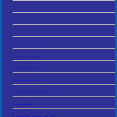
In Tranh Tráng Gương
Quà Tặng Tổng Hợp
Đồng Hồ
Bình Giữ Nhiệt
Quà Tặng Gỗ
Sản Phẩm Da
Gốm Sứ Quà Tặng
Thủy Tinh Quà Tặng
Bộ Giftsets
Quà Tặng Công Nghệ