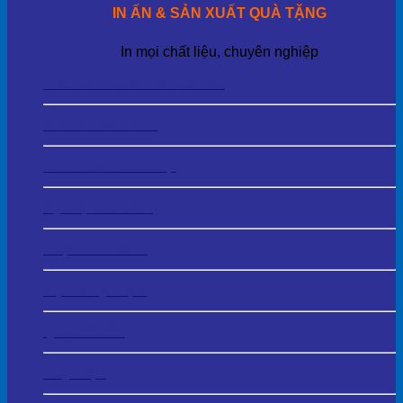
IN ẤN & SẢN XUẤT QUÀ TẶNG
In mọi chất liệu, chuyên nghiệp
Thẻ Tên – Biển Tên Cài Áo
Biển Chức Danh
Tem Nhãn Kim Loại
Kỷ Niệm Chương
Cup Vinh Danh
Bộ Số Kỷ Niệm
Quà Để Bàn
Huy Hiệu