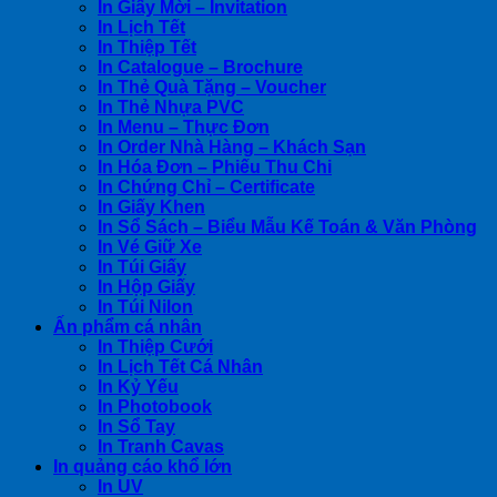
In Giấy Mời – Invitation
In Lịch Tết
In Thiệp Tết
In Catalogue – Brochure
In Thẻ Quà Tặng – Voucher
In Thẻ Nhựa PVC
In Menu – Thực Đơn
In Order Nhà Hàng – Khách Sạn
In Hóa Đơn – Phiếu Thu Chi
In Chứng Chỉ – Certificate
In Giấy Khen
In Sổ Sách – Biểu Mẫu Kế Toán & Văn Phòng
In Vé Giữ Xe
In Túi Giấy
In Hộp Giấy
In Túi Nilon
Ấn phẩm cá nhân
In Thiệp Cưới
In Lịch Tết Cá Nhân
In Kỷ Yếu
In Photobook
In Sổ Tay
In Tranh Cavas
In quảng cáo khổ lớn
In UV