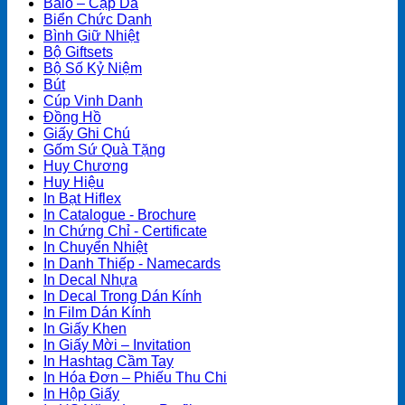
Balo – Cặp Da
Biển Chức Danh
Bình Giữ Nhiệt
Bộ Giftsets
Bộ Số Kỷ Niệm
Bút
Cúp Vinh Danh
Đồng Hồ
Giấy Ghi Chú
Gốm Sứ Quà Tặng
Huy Chương
Huy Hiệu
In Bạt Hiflex
In Catalogue - Brochure
In Chứng Chỉ - Certificate
In Chuyển Nhiệt
In Danh Thiếp - Namecards
In Decal Nhựa
In Decal Trong Dán Kính
In Film Dán Kính
In Giấy Khen
In Giấy Mời – Invitation
In Hashtag Cầm Tay
In Hóa Đơn – Phiếu Thu Chi
In Hộp Giấy