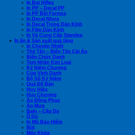
In Bạt Hiflex
In PP – Decal PP
In PP Bồi Formex
In Decal Nhựa
In Decal Trong Dán Kính
In Film Dán Kính
In Và Cung Cấp Standee
In ấn & Sản xuất quà tặng
In Chuyển Nhiệt
Thẻ Tên – Biển Tên Cài Áo
Biển Chức Danh
Tem Nhãn Kim Loại
Kỷ Niệm Chương
Cúp Vinh Danh
Bộ Số Kỷ Niệm
Quà Để Bàn
Huy Hiệu
Huy Chương
Áo Đồng Phục
Áo Mưa
Balo – Cặp Da
Ô Dù
In Mũ Bảo Hiểm
Bút
Móc Khóa