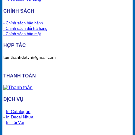
CHÍNH SÁCH
- Chính sách bảo hành
- Chính sách đổi trả hàng
- Chính sách bảo mật
HỢP TÁC
tamthanhdatvn@gmail.com
THANH TOÁN
DỊCH VỤ
-
In Catalogue
-
In Decal Nhựa
-
In Túi Vải