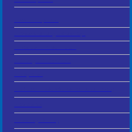
In Thẻ Nhựa PVC
In Menu - Thực Đơn
In Order Nhà Hàng – Khách Sạn
In Hóa Đơn – Phiếu Thu Chi
In Chứng Chỉ - Certificate
In Giấy Khen
In Sổ Sách – Biểu Mẫu Kế Toán & Văn Phòng
In Vé Gửi Xe
In Hashtag Cầm Tay