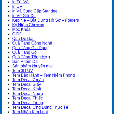
In Túi Vải
In UV
In Và Cung Cấp Standee
In Vé Giữ Xe
Kẹp file – Bìa Đựng Hồ Sơ – Folders
Kỷ Niệm Chương
Móc Khóa
Ô Dù
Quà Để Bàn
Quà Tặng Công Nghệ
Quà Tặng Gia Dụng
Quà Tặng Gỗ
Quà Tặng Tổng Hợp
Sản Phẩm Da
Sản phẩm khuyến mại
Tem 3D UV
Tem Bảo Hành – Tem Niêm Phong
Tem Decal 7 màu
Tem Decal Giấy
Tem Decal Kraft
Tem Decal Nhựa
Tem Decal Thiếc
Tem Decal Trong
Tem Decal Ứng Dụng Thực Tế
Tem Nhãn Kim Loại