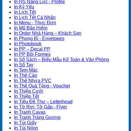
In HS Năng Lực - Profile
In Kỷ Yếu
In Lịch Tết
In Lịch Tết Cá Nhân
In Menu - Thực Đơn
In Mũ Bảo Hiểm
In Order Nhà Hàng – Khách Sạn
In Phong Bì - Envelopes
In Photobook
In PP – Decal PP
In PP Bồi Formex
In Sổ Sách – Biểu Mẫu Kế Toán & Văn Phòng
In Sổ Tay
In Tem Mác
In Thẻ Cào
In Thẻ Nhựa PVC
In Thẻ Quà Tặng - Voucher
In Thiệp Cưới
In Thiệp Tết
In Tiêu Đề Thư – Letterhead
In Tờ Rơi, Tờ Gấp - Flyer
In Tranh Cavas
In Tranh Tráng Gương
In Túi Giấy
In Túi Nilon