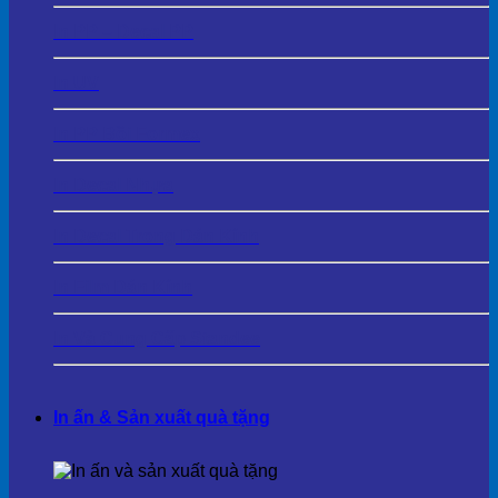
In PP – Decal PP
In UV
In PP Bồi Formex
In Decal Nhựa
In Decal Trong Dán Kính
In Film Dán Kính
In Và Cung Cấp Standee
In ấn & Sản xuất quà tặng