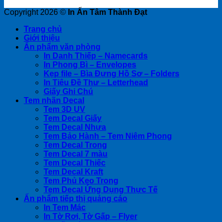
Copyright 2026 ©
In Ấn Tâm Thành Đạt
Trang chủ
Giới thiệu
Ấn phẩm văn phòng
In Danh Thiếp – Namecards
In Phong Bì – Envelopes
Kẹp file – Bìa Đựng Hồ Sơ – Folders
In Tiêu Đề Thư – Letterhead
Giấy Ghi Chú
Tem nhãn Decal
Tem 3D UV
Tem Decal Giấy
Tem Decal Nhựa
Tem Bảo Hành – Tem Niêm Phong
Tem Decal Trong
Tem Decal 7 màu
Tem Decal Thiếc
Tem Decal Kraft
Tem Phủ Keo Trong
Tem Decal Ứng Dụng Thực Tế
Ấn phẩm tiếp thị quảng cáo
In Tem Mác
In Tờ Rơi, Tờ Gấp – Flyer