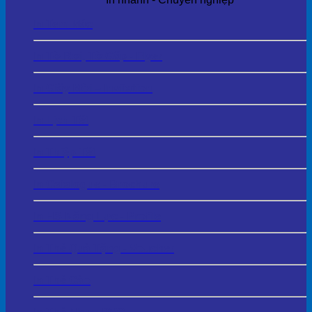
In Tem Mác
In Tờ Rơi, Tờ Gấp - Flyer
In Giấy Mời – Invitation
In Lịch Tết
In Thiệp Tết
In Catalogue - Brochure
In HS Năng Lực - Profile
In Thẻ Quà Tặng - Voucher
In Thẻ Cào