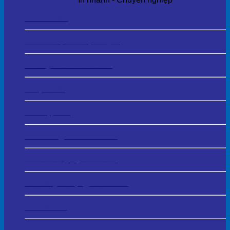
In Tem Mác
In Tờ Rơi, Tờ Gấp - Flyer
In Giấy Mời – Invitation
In Lịch Tết
In Thiệp Tết
In Catalogue - Brochure
In HS Năng Lực - Profile
In Thẻ Quà Tặng - Voucher
In Thẻ Cào