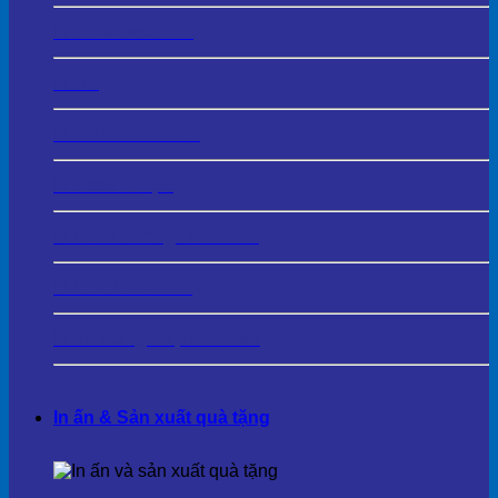
In PP – Decal PP
In UV
In PP Bồi Formex
In Decal Nhựa
In Decal Trong Dán Kính
In Film Dán Kính
In Và Cung Cấp Standee
In ấn & Sản xuất quà tặng