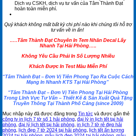
Dịch vụ CSKH, dịch vụ tư vấn của Tâm Thành Đạt
hoàn toàn miễn phí.
Quý khách không mất bất kỳ chi phí nào khi chúng tôi hỗ trợ
tư vấn về in ấn!
.
….Tâm Thành Đạt Chuyên In Tem Nhãn Decal Lấy
Nhanh Tại Hải Phòng…..
Không Yêu Cầu Phải In Số Lượng Nhiều
Khách Được In Test Màu Miễn Phí
“Tâm Thành Đạt – Đơn Vị Tiên Phong Tạo Ra Cuộc Cách
Mạng In Nhanh KTS Tại Hải Phòng”
“Tâm Thành Đạt – Đơn Vị Tiên Phong Tại Hải Phòng
Trong Lĩnh Vực Tư Vấn – Thiết Kế & Sản Xuất Quà Tặng
Truyền Thông Tại Thành Phố Cảng (since 2009)
Mục nhập này đã được đăng trong
Tin tức
và được gắn thẻ
công ty in lịch 7 tờ số 1 hải phòng
,
đại lý in lịch tết tại hải
phòng
,
đại lý lịch tết tại hải phòng
,
in lịch 7 tờ rẻ đẹp hải
phòng
,
lịch đẹp 7 tờ 2024 tại hải phòng
,
lịch tết ấn tượng
2024 tại hải phòng
,
mẫu lịch đẹp 2024 tại hải phòng
,
mẫu