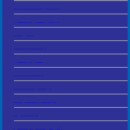
In Tranh Tráng Gương
Quà Tặng Tổng Hợp
Đồng Hồ
Bình Giữ Nhiệt
Quà Tặng Gỗ
Sản Phẩm Da
Gốm Sứ Quà Tặng
Thủy Tinh Quà Tặng
Bộ Giftsets
Quà Tặng Công Nghệ