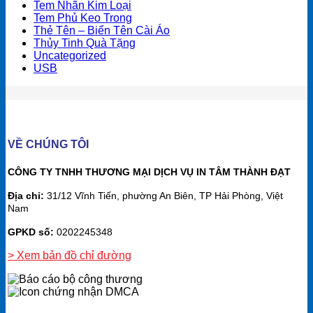
Tem Nhãn Kim Loại
Tem Phủ Keo Trong
Thẻ Tên – Biển Tên Cài Áo
Thủy Tinh Quà Tặng
Uncategorized
USB
VỀ CHÚNG TÔI
CÔNG TY TNHH THƯƠNG MẠI DỊCH VỤ IN TÂM THÀNH ĐẠT
Địa chỉ:
31/12 Vĩnh Tiến, phường An Biên, TP Hải Phòng, Việt
Nam
GPKD số:
0202245348
> Xem bản đồ chỉ đường