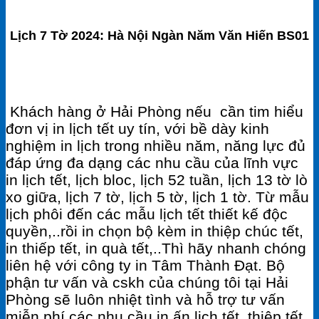
Lịch 7 Tờ 2024: Hà Nội Ngàn Năm Văn Hiến BS01
Khách hàng ở Hải Phòng nếu cần tim hiểu
đơn vị in lịch tết uy tín, với bề dày kinh
nghiệm in lịch trong nhiều năm, năng lực đủ
đáp ứng đa dạng các nhu cầu của lĩnh vực
in lịch tết, lịch bloc, lịch 52 tuần, lịch 13 tờ lò
xo giữa, lịch 7 tờ, lịch 5 tờ, lịch 1 tờ. Từ mẫu
lịch phôi đến các mẫu lịch tết thiết kế độc
quyền,..rồi in chọn bộ kèm in thiệp chúc tết,
in thiếp tết, in quà tết,..Thì hãy nhanh chóng
liên hệ với công ty in Tâm Thành Đạt. Bộ
phận tư vấn và cskh của chúng tôi tại Hải
Phòng sẽ luôn nhiệt tình và hỗ trợ tư vấn
miễn phí các nhu cầu in ấn lịch tết, thiệp tết