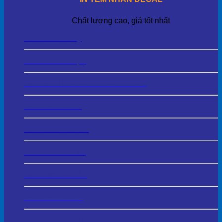
Chất lượng cao, giá tốt nhất
Tem Decal Giấy
Tem Decal Nhựa
Tem Bảo Hành – Tem Niêm Phong
Tem Decal Trong
Tem Decal 3D UV
Tem Decal Thiếc
Tem Decal 7 Màu
Tem Decal Kraft
Tem Phủ Keo Trong