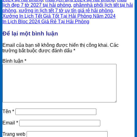
lịch đẹp 7 tờ 2027 tại hải phòng
,
phânnhà phối lịch tết tại hải
phòng
,
xưởng in lịch tết 7 tờ uy tín giá rẻ hải phòng
.
Xưởng In Lịch Tết Giá Tốt Tại Hải Phòng Năm 2024
In Lịch Bloc 2024 Giá Rẻ Tại Hải Phòng
Để lại một bình luận
Email của bạn sẽ không được hiển thị công khai.
Các
trường bắt buộc được đánh dấu
*
Bình luận
*
Tên
*
Email
*
Trang web