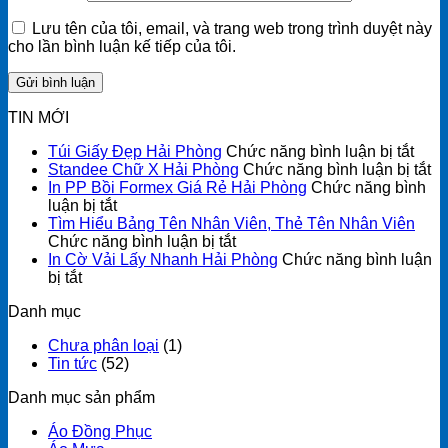
Lưu tên của tôi, email, và trang web trong trình duyệt này
cho lần bình luận kế tiếp của tôi.
TIN MỚI
ở
Túi Giấy Đẹp Hải Phòng
Chức năng bình luận bị tắt
Túi
ở
Standee Chữ X Hải Phòng
Chức năng bình luận bị tắt
Giấy
St
In PP Bồi Formex Giá Rẻ Hải Phòng
Chức năng bình
ở
Đẹp
C
luận bị tắt
In
Hải
X
Tìm Hiểu Bảng Tên Nhân Viên, Thẻ Tên Nhân Viên
PP
ở
Phò
Hả
Chức năng bình luận bị tắt
Bồi
Tìm
P
In Cờ Vải Lấy Nhanh Hải Phòng
Chức năng bình luận
ở
Formex
Hiểu
bị tắt
In
Giá
Bảng
Danh mục
Cờ
Rẻ
Tên
Vải
Hải
Nhân
Chưa phân loại
(1)
Lấy
Phòng
Viên,
Tin tức
(52)
Nhanh
Thẻ
Hải
Tên
Danh mục sản phẩm
Phòng
Nhân
Viên
Áo Đồng Phục