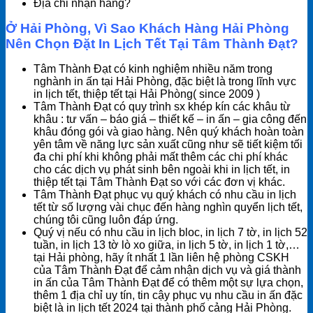
Địa chỉ nhận hàng?
Ở Hải Phòng, Vì Sao Khách Hàng Hải Phòng
Nên Chọn Đặt In Lịch Tết Tại Tâm Thành Đạt?
Tâm Thành Đạt có kinh nghiệm nhiều năm trong
nghành in ấn tại Hải Phòng, đặc biệt là trong lĩnh vực
in lịch tết, thiệp tết tại Hải Phòng( since 2009 )
Tâm Thành Đạt có quy trình sx khép kín các khâu từ
khâu : tư vấn – báo giá – thiết kế – in ấn – gia công đến
khâu đóng gói và giao hàng. Nên quý khách hoàn toàn
yên tâm về năng lực sản xuất cũng như sẽ tiết kiệm tối
đa chi phí khi không phải mất thêm các chi phí khác
cho các dịch vụ phát sinh bên ngoài khi in lịch tết, in
thiệp tết tại Tâm Thành Đạt so với các đơn vị khác.
Tâm Thành Đạt phục vụ quý khách có nhu cầu in lịch
tết từ số lượng vài chục đến hàng nghìn quyển lịch tết,
chúng tôi cũng luôn đáp ứng.
Quý vị nếu có nhu cầu in lịch bloc, in lịch 7 tờ, in lịch 52
tuần, in lịch 13 tờ lò xo giữa, in lịch 5 tờ, in lịch 1 tờ,…
tại Hải phòng, hãy ít nhất 1 lần liên hệ phòng CSKH
của Tâm Thành Đạt để cảm nhận dịch vụ và giá thành
in ấn của Tâm Thành Đạt để có thêm một sự lựa chọn,
thêm 1 địa chỉ uy tín, tin cậy phục vụ nhu cầu in ấn đặc
biệt là in lịch tết 2024 tại thành phố cảng Hải Phòng.