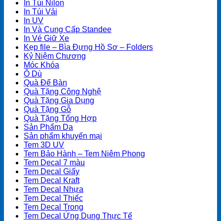
In Túi Nilon
In Túi Vải
In UV
In Và Cung Cấp Standee
In Vé Giữ Xe
Kẹp file – Bìa Đựng Hồ Sơ – Folders
Kỷ Niệm Chương
Móc Khóa
Ô Dù
Quà Để Bàn
Quà Tặng Công Nghệ
Quà Tặng Gia Dụng
Quà Tặng Gỗ
Quà Tặng Tổng Hợp
Sản Phẩm Da
Sản phẩm khuyến mại
Tem 3D UV
Tem Bảo Hành – Tem Niêm Phong
Tem Decal 7 màu
Tem Decal Giấy
Tem Decal Kraft
Tem Decal Nhựa
Tem Decal Thiếc
Tem Decal Trong
Tem Decal Ứng Dụng Thực Tế