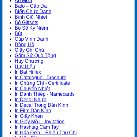
Áo Mưa
Balo – Cặp Da
Biển Chức Danh
Bình Giữ Nhiệt
Bộ Giftsets
Bộ Số Kỷ Niệm
Bút
Cúp Vinh Danh
Đồng Hồ
Giấy Ghi Chú
Gốm Sứ Quà Tặng
Huy Chương
Huy Hiệu
In Bạt Hiflex
In Catalogue - Brochure
In Chứng Chỉ - Certificate
In Chuyển Nhiệt
In Danh Thiếp - Namecards
In Decal Nhựa
In Decal Trong Dán Kính
In Film Dán Kính
In Giấy Khen
In Giấy Mời – Invitation
In Hashtag Cầm Tay
In Hóa Đơn – Phiếu Thu Chi