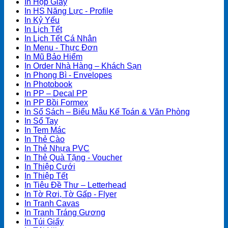
In Hộp Giấy
In HS Năng Lực - Profile
In Kỷ Yếu
In Lịch Tết
In Lịch Tết Cá Nhân
In Menu - Thực Đơn
In Mũ Bảo Hiểm
In Order Nhà Hàng – Khách Sạn
In Phong Bì - Envelopes
In Photobook
In PP – Decal PP
In PP Bồi Formex
In Sổ Sách – Biểu Mẫu Kế Toán & Văn Phòng
In Sổ Tay
In Tem Mác
In Thẻ Cào
In Thẻ Nhựa PVC
In Thẻ Quà Tặng - Voucher
In Thiệp Cưới
In Thiệp Tết
In Tiêu Đề Thư – Letterhead
In Tờ Rơi, Tờ Gấp - Flyer
In Tranh Cavas
In Tranh Tráng Gương
In Túi Giấy