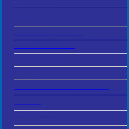
In Thẻ Nhựa PVC
In Menu - Thực Đơn
In Order Nhà Hàng – Khách Sạn
In Hóa Đơn – Phiếu Thu Chi
In Chứng Chỉ - Certificate
In Giấy Khen
In Sổ Sách – Biểu Mẫu Kế Toán & Văn Phòng
In Vé Gửi Xe
In Hashtag Cầm Tay