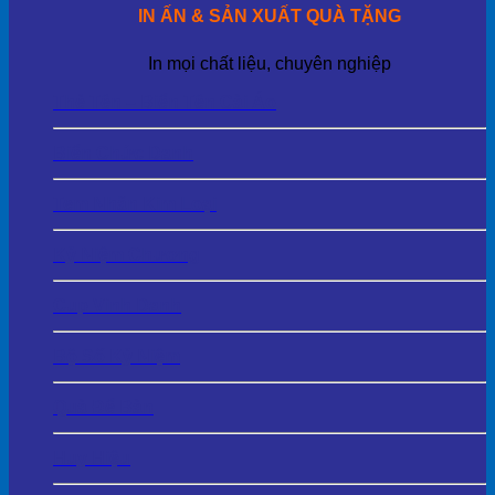
IN ẤN & SẢN XUẤT QUÀ TẶNG
In mọi chất liệu, chuyên nghiệp
Thẻ Tên – Biển Tên Cài Áo
Biển Chức Danh
Tem Nhãn Kim Loại
Kỷ Niệm Chương
Cup Vinh Danh
Bộ Số Kỷ Niệm
Quà Để Bàn
Huy Hiệu