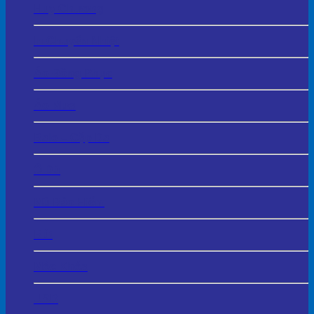
Huy Chương
In Chuyển Nhiệt
Áo Đồng Phục
Áo Mưa
Balo – Cặp Da
Ô Dù
Mũ Bảo Hiểm
Bút
Móc Khóa
USB