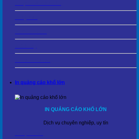
In Lịch Tết Cá Nhân
In Kỷ Yếu
In Photobook
In Sổ Tay
In Tranh Cavas
In quảng cáo khổ lớn
IN QUẢNG CÁO KHỔ LỚN
Dịch vụ chuyên nghiệp, uy tín
In Bạt Hiflex