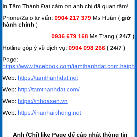
In Tâm Thành Đạt cảm ơn anh chị đã quan tâm!
Phone/Zalo tư vấn:
0904 217 379
Ms Huân (
giờ
hành chính
)
0936 679 168
Ms Trang (
24/7
)
Hotline góp ý về dịch vụ:
0904 098 266
( 24/7 )
Page:
https://www.facebook.com/tamthanhdat.com.haiph
Web:
https://tamthanhdat.net
Web:
http://tamthanhdat.com/
Web:
https://inhoasen.vn
Web:
https://inanhaiphong.net
Anh (Chị) like Page để cập nhật thông tin