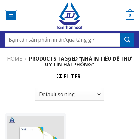
Chuyển
đến
0
nội
dung
Search
for:
HOME
/
PRODUCTS TAGGED “NHÀ IN TIÊU ĐỀ THƯ
UY TÍN HẢI PHÒNG”
FILTER