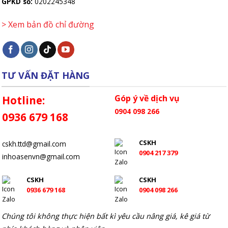
GPKD số:
0202245348
> Xem bản đồ chỉ đường
TƯ VẤN ĐẶT HÀNG
Góp ý về dịch vụ
Hotline:
0904 098 266
0936 679 168
CSKH
cskh.ttd@gmail.com
0904 217 379
inhoasenvn@gmail.com
CSKH
CSKH
0936 679 168
0904 098 266
Chúng tôi không thực hiện bất kì yêu cầu nâng giá, kê giá từ