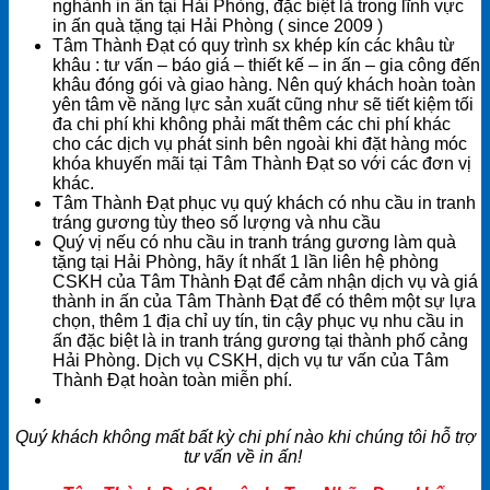
nghành in ấn tại Hải Phòng, đặc biệt là trong lĩnh vực
in ấn quà tặng tại Hải Phòng ( since 2009 )
Tâm Thành Đạt có quy trình sx khép kín các khâu từ
khâu : tư vấn – báo giá – thiết kế – in ấn – gia công đến
khâu đóng gói và giao hàng. Nên quý khách hoàn toàn
yên tâm về năng lực sản xuất cũng như sẽ tiết kiệm tối
đa chi phí khi không phải mất thêm các chi phí khác
cho các dịch vụ phát sinh bên ngoài khi đặt hàng móc
khóa khuyến mãi tại Tâm Thành Đạt so với các đơn vị
khác.
Tâm Thành Đạt phục vụ quý khách có nhu cầu in tranh
tráng gương tùy theo số lượng và nhu cầu
Quý vị nếu có nhu cầu in tranh tráng gương làm quà
tặng tại Hải Phòng, hãy ít nhất 1 lần liên hệ phòng
CSKH của Tâm Thành Đạt để cảm nhận dịch vụ và giá
thành in ấn của Tâm Thành Đạt để có thêm một sự lựa
chọn, thêm 1 địa chỉ uy tín, tin cậy phục vụ nhu cầu in
ấn đặc biệt là in tranh tráng gương tại thành phố cảng
Hải Phòng. Dịch vụ CSKH, dịch vụ tư vấn của Tâm
Thành Đạt hoàn toàn miễn phí.
Quý khách không mất bất kỳ chi phí nào khi chúng tôi hỗ trợ
tư vấn về in ấn!