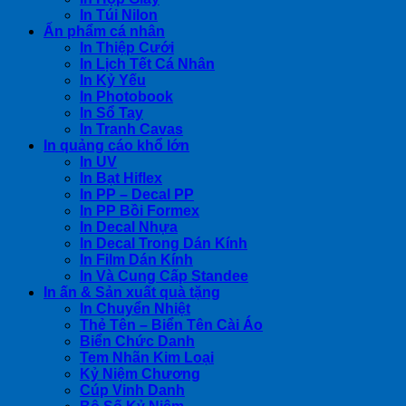
In Túi Nilon
Ấn phẩm cá nhân
In Thiệp Cưới
In Lịch Tết Cá Nhân
In Kỷ Yếu
In Photobook
In Sổ Tay
In Tranh Cavas
In quảng cáo khổ lớn
In UV
In Bạt Hiflex
In PP – Decal PP
In PP Bồi Formex
In Decal Nhựa
In Decal Trong Dán Kính
In Film Dán Kính
In Và Cung Cấp Standee
In ấn & Sản xuất quà tặng
In Chuyển Nhiệt
Thẻ Tên – Biển Tên Cài Áo
Biển Chức Danh
Tem Nhãn Kim Loại
Kỷ Niệm Chương
Cúp Vinh Danh