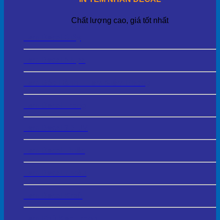
Chất lượng cao, giá tốt nhất
Tem Decal Giấy
Tem Decal Nhựa
Tem Bảo Hành – Tem Niêm Phong
Tem Decal Trong
Tem Decal 3D UV
Tem Decal Thiếc
Tem Decal 7 Màu
Tem Decal Kraft
Tem Phủ Keo Trong