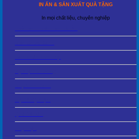
IN ẤN & SẢN XUẤT QUÀ TẶNG
In mọi chất liệu, chuyên nghiệp
Thẻ Tên – Biển Tên Cài Áo
Biển Chức Danh
Tem Nhãn Kim Loại
Kỷ Niệm Chương
Cup Vinh Danh
Bộ Số Kỷ Niệm
Quà Để Bàn
Huy Hiệu