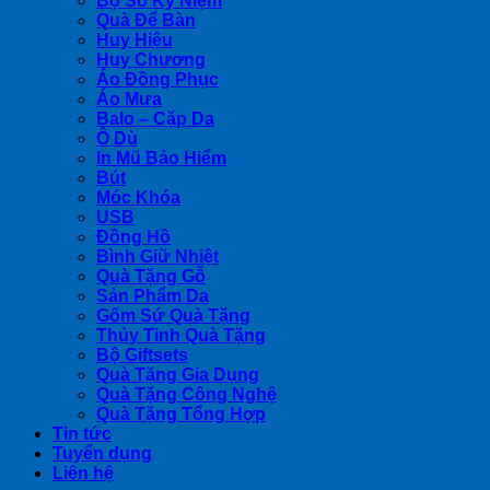
Bộ Số Kỷ Niệm
Quà Để Bàn
Huy Hiệu
Huy Chương
Áo Đồng Phục
Áo Mưa
Balo – Cặp Da
Ô Dù
In Mũ Bảo Hiểm
Bút
Móc Khóa
USB
Đồng Hồ
Bình Giữ Nhiệt
Quà Tặng Gỗ
Sản Phẩm Da
Gốm Sứ Quà Tặng
Thủy Tinh Quà Tặng
Bộ Giftsets
Quà Tặng Gia Dụng
Quà Tặng Công Nghệ
Quà Tặng Tổng Hợp
Tin tức
Tuyển dụng
Liên hệ