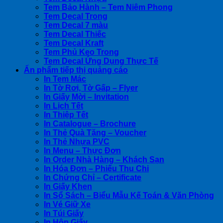
Tem Bảo Hành – Tem Niêm Phong
Tem Decal Trong
Tem Decal 7 màu
Tem Decal Thiếc
Tem Decal Kraft
Tem Phủ Keo Trong
Tem Decal Ứng Dụng Thực Tế
Ấn phẩm tiếp thị quảng cáo
In Tem Mác
In Tờ Rơi, Tờ Gấp – Flyer
In Giấy Mời – Invitation
In Lịch Tết
In Thiệp Tết
In Catalogue – Brochure
In Thẻ Quà Tặng – Voucher
In Thẻ Nhựa PVC
In Menu – Thực Đơn
In Order Nhà Hàng – Khách Sạn
In Hóa Đơn – Phiếu Thu Chi
In Chứng Chỉ – Certificate
In Giấy Khen
In Sổ Sách – Biểu Mẫu Kế Toán & Văn Phòng
In Vé Giữ Xe
In Túi Giấy
In Hộp Giấy