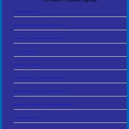
In Tem Mác
In Tờ Rơi, Tờ Gấp - Flyer
In Giấy Mời – Invitation
In Lịch Tết
In Thiệp Tết
In Catalogue - Brochure
In HS Năng Lực - Profile
In Thẻ Quà Tặng - Voucher
In Thẻ Cào