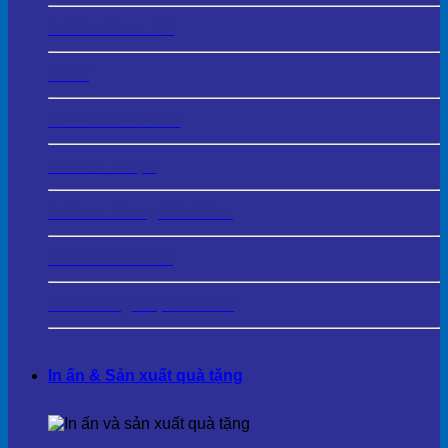
In PP – Decal PP
In UV
In PP Bồi Formex
In Decal Nhựa
In Decal Trong Dán Kính
In Film Dán Kính
In Và Cung Cấp Standee
In ấn & Sản xuất quà tặng