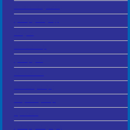
In Tranh Tráng Gương
Quà Tặng Tổng Hợp
Đồng Hồ
Bình Giữ Nhiệt
Quà Tặng Gỗ
Sản Phẩm Da
Gốm Sứ Quà Tặng
Thủy Tinh Quà Tặng
Bộ Giftsets
Quà Tặng Công Nghệ