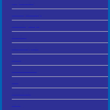
Huy Chương
In Chuyển Nhiệt
Áo Đồng Phục
Áo Mưa
Balo – Cặp Da
Ô Dù
Mũ Bảo Hiểm
Bút
Móc Khóa
USB