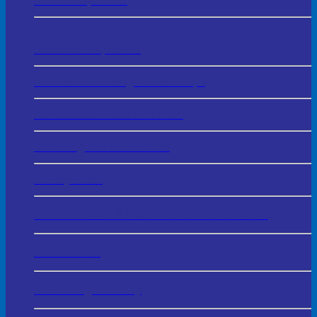
In Thẻ Nhựa PVC
In Menu - Thực Đơn
In Order Nhà Hàng – Khách Sạn
In Hóa Đơn – Phiếu Thu Chi
In Chứng Chỉ - Certificate
In Giấy Khen
In Sổ Sách – Biểu Mẫu Kế Toán & Văn Phòng
In Vé Gửi Xe
In Hashtag Cầm Tay