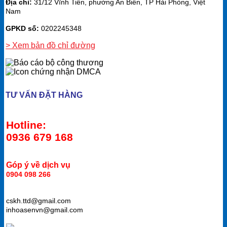
Địa chỉ:
31/12 Vĩnh Tiến, phường An Biên, TP Hải Phòng, Việt
Nam
GPKD số:
0202245348
> Xem bản đồ chỉ đường
TƯ VẤN ĐẶT HÀNG
Hotline:
0936 679 168
Góp ý về dịch vụ
0904 098 266
cskh.ttd@gmail.com
inhoasenvn@gmail.com