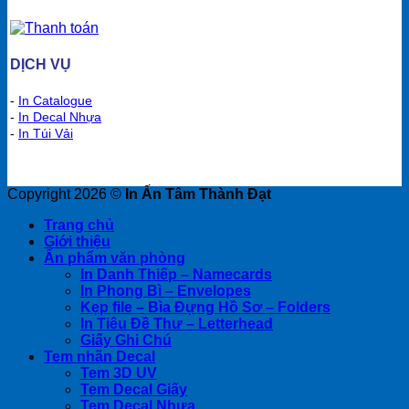
DỊCH VỤ
-
In Catalogue
-
In Decal Nhựa
-
In Túi Vải
Copyright 2026 ©
In Ấn Tâm Thành Đạt
Trang chủ
Giới thiệu
Ấn phẩm văn phòng
In Danh Thiếp – Namecards
In Phong Bì – Envelopes
Kẹp file – Bìa Đựng Hồ Sơ – Folders
In Tiêu Đề Thư – Letterhead
Giấy Ghi Chú
Tem nhãn Decal
Tem 3D UV
Tem Decal Giấy
Tem Decal Nhựa