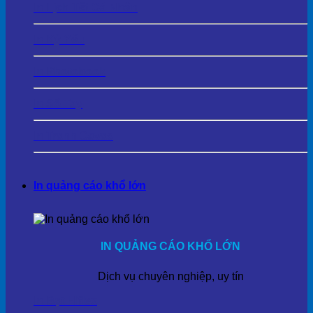
In Lịch Tết Cá Nhân
In Kỷ Yếu
In Photobook
In Sổ Tay
In Tranh Cavas
In quảng cáo khổ lớn
IN QUẢNG CÁO KHỔ LỚN
Dịch vụ chuyên nghiệp, uy tín
In Bạt Hiflex