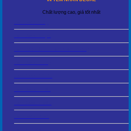
Chất lượng cao, giá tốt nhất
Tem Decal Giấy
Tem Decal Nhựa
Tem Bảo Hành – Tem Niêm Phong
Tem Decal Trong
Tem Decal 3D UV
Tem Decal Thiếc
Tem Decal 7 Màu
Tem Decal Kraft
Tem Phủ Keo Trong