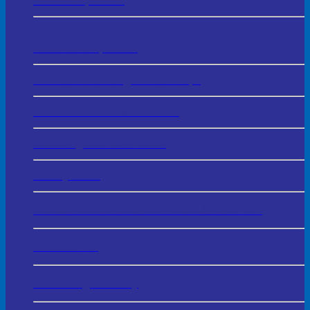
In Thẻ Nhựa PVC
In Menu - Thực Đơn
In Order Nhà Hàng – Khách Sạn
In Hóa Đơn – Phiếu Thu Chi
In Chứng Chỉ - Certificate
In Giấy Khen
In Sổ Sách – Biểu Mẫu Kế Toán & Văn Phòng
In Vé Gửi Xe
In Hashtag Cầm Tay