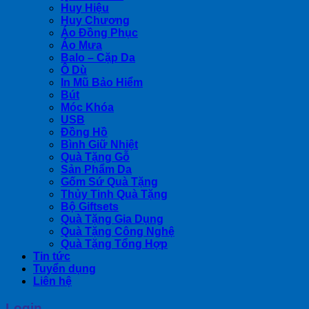
Huy Hiệu
Huy Chương
Áo Đồng Phục
Áo Mưa
Balo – Cặp Da
Ô Dù
In Mũ Bảo Hiểm
Bút
Móc Khóa
USB
Đồng Hồ
Bình Giữ Nhiệt
Quà Tặng Gỗ
Sản Phẩm Da
Gốm Sứ Quà Tặng
Thủy Tinh Quà Tặng
Bộ Giftsets
Quà Tặng Gia Dụng
Quà Tặng Công Nghệ
Quà Tặng Tổng Hợp
Tin tức
Tuyển dụng
Liên hệ
Login