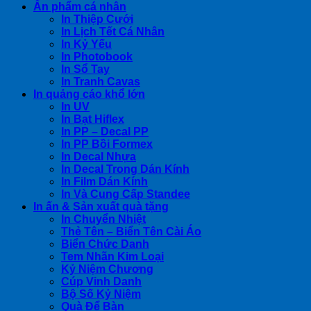
Ấn phẩm cá nhân
In Thiệp Cưới
In Lịch Tết Cá Nhân
In Kỷ Yếu
In Photobook
In Sổ Tay
In Tranh Cavas
In quảng cáo khổ lớn
In UV
In Bạt Hiflex
In PP – Decal PP
In PP Bồi Formex
In Decal Nhựa
In Decal Trong Dán Kính
In Film Dán Kính
In Và Cung Cấp Standee
In ấn & Sản xuất quà tặng
In Chuyển Nhiệt
Thẻ Tên – Biển Tên Cài Áo
Biển Chức Danh
Tem Nhãn Kim Loại
Kỷ Niệm Chương
Cúp Vinh Danh
Bộ Số Kỷ Niệm
Quà Để Bàn