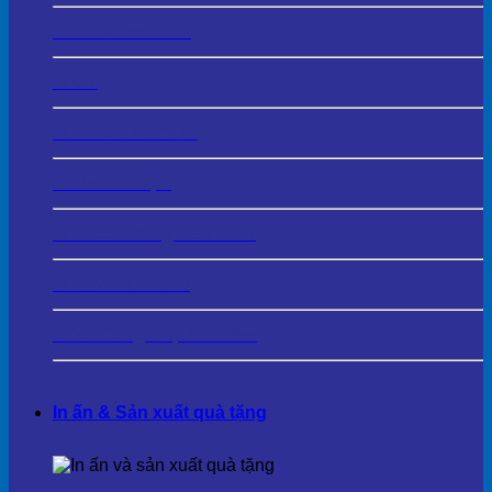
In PP – Decal PP
In UV
In PP Bồi Formex
In Decal Nhựa
In Decal Trong Dán Kính
In Film Dán Kính
In Và Cung Cấp Standee
In ấn & Sản xuất quà tặng