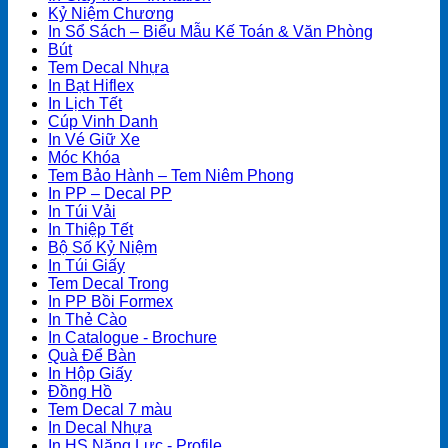
Kỷ Niệm Chương
In Sổ Sách – Biểu Mẫu Kế Toán & Văn Phòng
Bút
Tem Decal Nhựa
In Bạt Hiflex
In Lịch Tết
Cúp Vinh Danh
In Vé Giữ Xe
Móc Khóa
Tem Bảo Hành – Tem Niêm Phong
In PP – Decal PP
In Túi Vải
In Thiệp Tết
Bộ Số Kỷ Niệm
In Túi Giấy
Tem Decal Trong
In PP Bồi Formex
In Thẻ Cào
In Catalogue - Brochure
Quà Để Bàn
In Hộp Giấy
Đồng Hồ
Tem Decal 7 màu
In Decal Nhựa
In HS Năng Lực - Profile