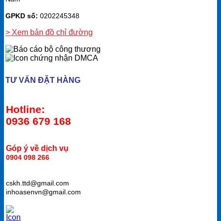
GPKD số:
0202245348
> Xem bản đồ chỉ đường
TƯ VẤN ĐẶT HÀNG
Hotline:
0936 679 168
Góp ý về dịch vụ
0904 098 266
cskh.ttd@gmail.com
inhoasenvn@gmail.com