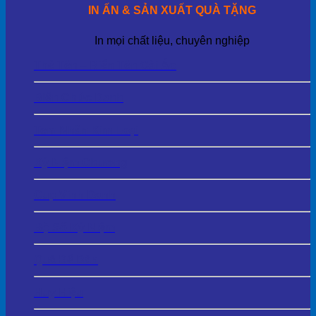
IN ẤN & SẢN XUẤT QUÀ TẶNG
In mọi chất liệu, chuyên nghiệp
Thẻ Tên – Biển Tên Cài Áo
Biển Chức Danh
Tem Nhãn Kim Loại
Kỷ Niệm Chương
Cup Vinh Danh
Bộ Số Kỷ Niệm
Quà Để Bàn
Huy Hiệu