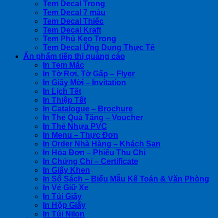
Tem Decal Trong
Tem Decal 7 màu
Tem Decal Thiếc
Tem Decal Kraft
Tem Phủ Keo Trong
Tem Decal Ứng Dụng Thực Tế
Ấn phẩm tiếp thị quảng cáo
In Tem Mác
In Tờ Rơi, Tờ Gấp – Flyer
In Giấy Mời – Invitation
In Lịch Tết
In Thiệp Tết
In Catalogue – Brochure
In Thẻ Quà Tặng – Voucher
In Thẻ Nhựa PVC
In Menu – Thực Đơn
In Order Nhà Hàng – Khách Sạn
In Hóa Đơn – Phiếu Thu Chi
In Chứng Chỉ – Certificate
In Giấy Khen
In Sổ Sách – Biểu Mẫu Kế Toán & Văn Phòng
In Vé Giữ Xe
In Túi Giấy
In Hộp Giấy
In Túi Nilon