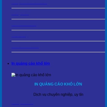
In Lịch Tết Cá Nhân
In Kỷ Yếu
In Photobook
In Sổ Tay
In Tranh Cavas
In quảng cáo khổ lớn
IN QUẢNG CÁO KHỔ LỚN
Dịch vụ chuyên nghiệp, uy tín
In Bạt Hiflex