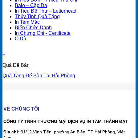
Balo – Cặp Da
In Tiêu Đề Thư – Letterhead
Thủy Tinh Quà Tặng
In Tem Mác
Biển Chức Danh
In Chứng Chỉ - Certificate
Ô Dù
+
Quà Để Bàn
Quà Tặng Để Bàn Tại Hải Phòng
VỀ CHÚNG TÔI
CÔNG TY TNHH THƯƠNG MẠI DỊCH VỤ IN TÂM THÀNH ĐẠT
Địa chỉ:
31/12 Vĩnh Tiến, phường An Biên, TP Hải Phòng, Việt
Nam