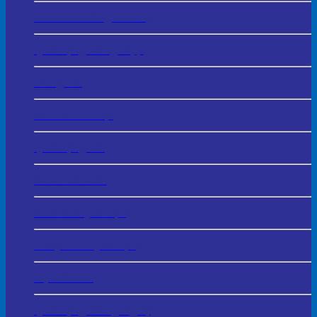
In Tranh Tráng Gương
Quà Tặng Tổng Hợp
Đồng Hồ
Bình Giữ Nhiệt
Quà Tặng Gỗ
Sản Phẩm Da
Gốm Sứ Quà Tặng
Thủy Tinh Quà Tặng
Bộ Giftsets
Quà Tặng Công Nghệ