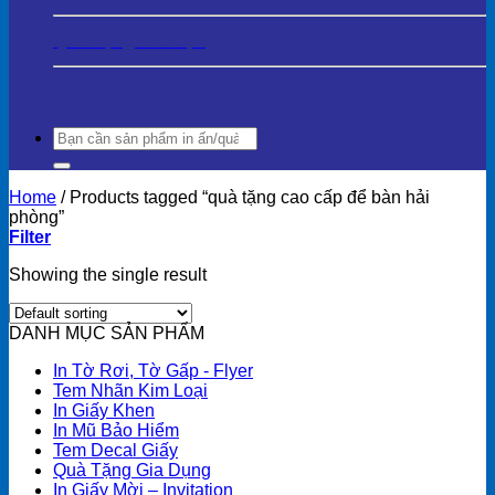
Quà Tặng Gia Dụng
Search
for:
Home
/
Products tagged “quà tặng cao cấp để bàn hải
phòng”
Filter
Showing the single result
DANH MỤC SẢN PHẨM
In Tờ Rơi, Tờ Gấp - Flyer
Tem Nhãn Kim Loại
In Giấy Khen
In Mũ Bảo Hiểm
Tem Decal Giấy
Quà Tặng Gia Dụng
In Giấy Mời – Invitation