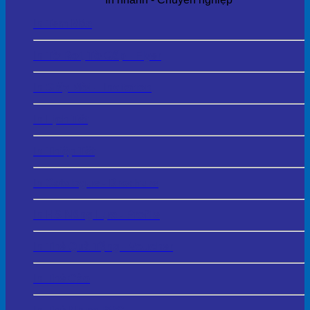
In Tem Mác
In Tờ Rơi, Tờ Gấp - Flyer
In Giấy Mời – Invitation
In Lịch Tết
In Thiệp Tết
In Catalogue - Brochure
In HS Năng Lực - Profile
In Thẻ Quà Tặng - Voucher
In Thẻ Cào