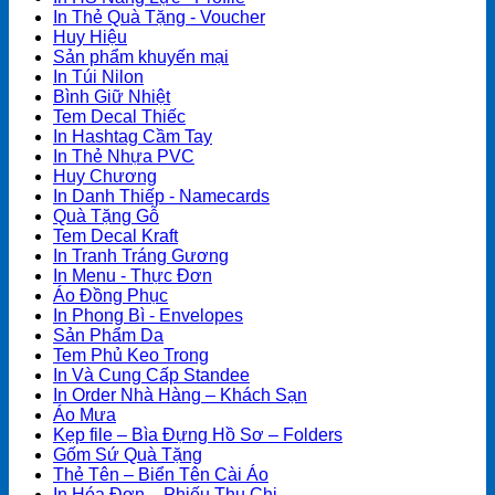
In Thẻ Quà Tặng - Voucher
Huy Hiệu
Sản phẩm khuyến mại
In Túi Nilon
Bình Giữ Nhiệt
Tem Decal Thiếc
In Hashtag Cầm Tay
In Thẻ Nhựa PVC
Huy Chương
In Danh Thiếp - Namecards
Quà Tặng Gỗ
Tem Decal Kraft
In Tranh Tráng Gương
In Menu - Thực Đơn
Áo Đồng Phục
In Phong Bì - Envelopes
Sản Phẩm Da
Tem Phủ Keo Trong
In Và Cung Cấp Standee
In Order Nhà Hàng – Khách Sạn
Áo Mưa
Kẹp file – Bìa Đựng Hồ Sơ – Folders
Gốm Sứ Quà Tặng
Thẻ Tên – Biển Tên Cài Áo
In Hóa Đơn – Phiếu Thu Chi