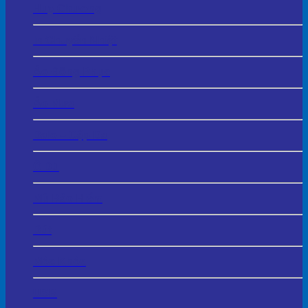
Huy Chương
In Chuyển Nhiệt
Áo Đồng Phục
Áo Mưa
Balo – Cặp Da
Ô Dù
Mũ Bảo Hiểm
Bút
Móc Khóa
USB