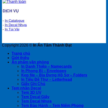
DỊCH VỤ
-
In Catalogue
-
In Decal Nhựa
-
In Túi Vải
Copyright 2026 ©
In Ấn Tâm Thành Đạt
Trang chủ
Giới thiệu
Ấn phẩm văn phòng
In Danh Thiếp – Namecards
In Phong Bì – Envelopes
Kẹp file – Bìa Đựng Hồ Sơ – Folders
In Tiêu Đề Thư – Letterhead
Giấy Ghi Chú
Tem nhãn Decal
Tem 3D UV
Tem Decal Giấy
Tem Decal Nhựa
Tem Bảo Hành – Tem Niêm Phong