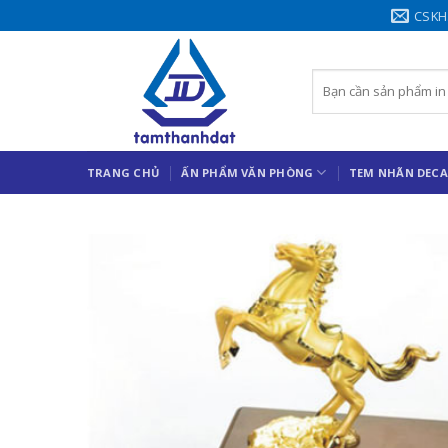
Chuyển
CSKH
đến
nội
Search
dung
for:
TRANG CHỦ
ẤN PHẨM VĂN PHÒNG
TEM NHÃN DECA