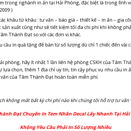
rong nghành in ấn tại Hải Phòng, đặc biệt là trong lĩnh vự
2009 )
ác khâu từ khâu : tư vấn – báo giá – thiết kế – in ấn – gia
sản xuất cũng như sẽ tiết kiệm tối đa chi phí khi không phải
Tâm Thành Đạt so với các đơn vị khác.
ầu in quà tặng để bàn từ số lượng dù chỉ 1 chiếc đến vài ch
Hải phòng, hãy ít nhất 1 lần liên hệ phòng CSKH của Tâm Th
a chọn, thêm 1 địa chỉ uy tín, tin cậy phục vụ nhu cầu in ấ
ư vấn của Tâm Thành Đạt hoàn toàn miễn phí.
h không mất bất kỳ chi phí nào khi chúng tôi hỗ trợ tư vấn 
hành Đạt Chuyên In Tem Nhãn Decal Lấy Nhanh Tại Hải
Không Yêu Cầu Phải In Số Lượng Nhiều