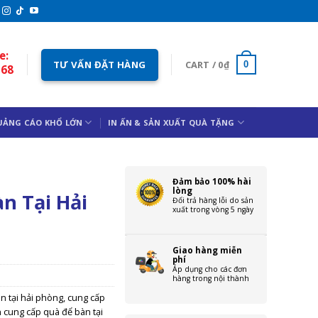
e:
TƯ VẤN ĐẶT HÀNG
CART /
0
₫
0
168
UẢNG CÁO KHỔ LỚN
IN ẤN & SẢN XUẤT QUÀ TẶNG
Đảm bảo 100% hài
lòng
n Tại Hải
Đổi trả hàng lỗi do sản
xuất trong vòng 5 ngày
Giao hàng miễn
phí
Áp dụng cho các đơn
hàng trong nội thành
n tại hải phòng
,
cung cấp
n cung cấp quà để bàn tại