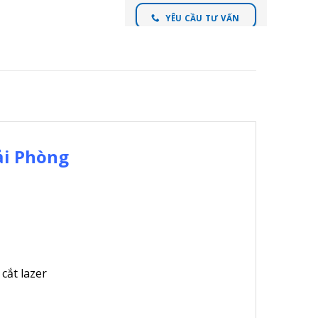
YÊU CẦU TƯ VẤN
ải Phòng
cắt lazer