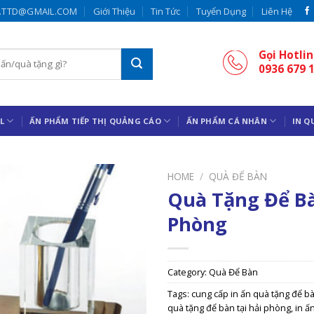
.TTD@GMAIL.COM
Giới Thiệu
Tin Tức
Tuyển Dụng
Liên Hệ
Gọi Hotlin
0936 679 
L
ẤN PHẨM TIẾP THỊ QUẢNG CÁO
ẤN PHẨM CÁ NHÂN
IN Q
HOME
/
QUÀ ĐỂ BÀN
Quà Tặng Để Bà
Phòng
Category:
Quà Để Bàn
Tags:
cung cấp in ấn quà tặng để bà
quà tặng để bàn tại hải phòng
,
in ấ