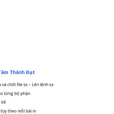
 Tâm Thành Đạt
à chốt file sx – Lên lệnh sx
cho từng bộ phận
t kế
tùy theo mỗi bài in