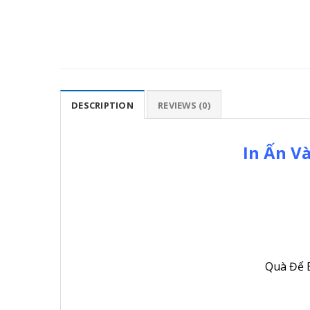
DESCRIPTION
REVIEWS (0)
In Ấn V
Quà Để B