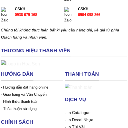
CSKH
CSKH
0936 679 168
0904 098 266
Chúng tôi không thực hiện bất kì yêu cầu nâng giá, kê giá từ phía
khách hàng và nhân viên.
THƯƠNG HIỆU THÀNH VIÊN
HƯỚNG DẪN
THANH TOÁN
- Hướng dẫn đặt hàng online
- Giao hàng và Vận Chuyển
DỊCH VỤ
- Hình thức thanh toán
- Thỏa thuận sử dụng
-
In Catalogue
-
In Decal Nhựa
CHÍNH SÁCH
-
In Túi Vải