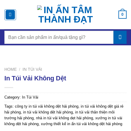
Chuyển
đến
0
nội
dung
Search
for:
HOME
/
IN TÚI VẢI
In Túi Vải Không Dệt
Category:
In Túi Vải
Tags:
công ty in túi vải không dệt hải phòng
,
in túi vải không dệt giá rẻ
hải phòng
,
in túi vải không dệt hải phòng
,
in túi vải thân thiện môi
trường hải phòng
,
nhà in túi vải không dẹt hải phòng
,
xưởng in túi vài
không dệt hải phòng
,
xưởng thiết kế in ấn túi vải không dệt hải phòng