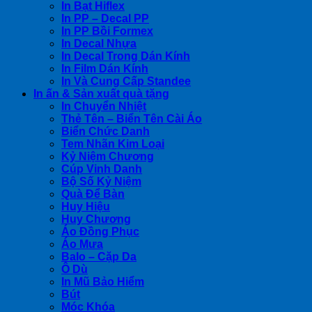
In Bạt Hiflex
In PP – Decal PP
In PP Bồi Formex
In Decal Nhựa
In Decal Trong Dán Kính
In Film Dán Kính
In Và Cung Cấp Standee
In ấn & Sản xuất quà tặng
In Chuyển Nhiệt
Thẻ Tên – Biển Tên Cài Áo
Biển Chức Danh
Tem Nhãn Kim Loại
Kỷ Niệm Chương
Cúp Vinh Danh
Bộ Số Kỷ Niệm
Quà Để Bàn
Huy Hiệu
Huy Chương
Áo Đồng Phục
Áo Mưa
Balo – Cặp Da
Ô Dù
In Mũ Bảo Hiểm
Bút
Móc Khóa