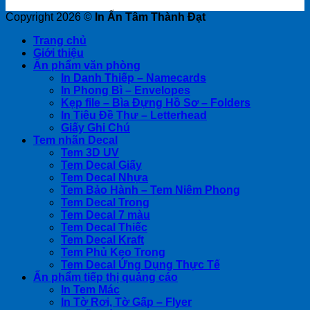
Copyright 2026 ©
In Ấn Tâm Thành Đạt
Trang chủ
Giới thiệu
Ấn phẩm văn phòng
In Danh Thiếp – Namecards
In Phong Bì – Envelopes
Kẹp file – Bìa Đựng Hồ Sơ – Folders
In Tiêu Đề Thư – Letterhead
Giấy Ghi Chú
Tem nhãn Decal
Tem 3D UV
Tem Decal Giấy
Tem Decal Nhựa
Tem Bảo Hành – Tem Niêm Phong
Tem Decal Trong
Tem Decal 7 màu
Tem Decal Thiếc
Tem Decal Kraft
Tem Phủ Keo Trong
Tem Decal Ứng Dụng Thực Tế
Ấn phẩm tiếp thị quảng cáo
In Tem Mác
In Tờ Rơi, Tờ Gấp – Flyer