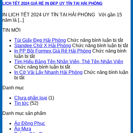
LỊCH TẾT 2024 GIÁ RẺ IN ĐẸP UY TÍN TẠI HẢI PHÒNG
IN LỊCH TẾT 2024 UY TÍN TẠI HẢI PHÒNG Với gần 15
năm là [...]
TIN MỚI
ở
Túi Giấy Đẹp Hải Phòng
Chức năng bình luận bị tắt
Túi
ở
Standee Chữ X Hải Phòng
Chức năng bình luận bị tắt
Giấy
St
In PP Bồi Formex Giá Rẻ Hải Phòng
Chức năng bình
ở
Đẹp
C
luận bị tắt
In
Hải
X
Tìm Hiểu Bảng Tên Nhân Viên, Thẻ Tên Nhân Viên
PP
ở
Phò
Hả
Chức năng bình luận bị tắt
Bồi
Tìm
P
In Cờ Vải Lấy Nhanh Hải Phòng
Chức năng bình luận
ở
Formex
Hiểu
bị tắt
In
Giá
Bảng
Danh mục
Cờ
Rẻ
Tên
Vải
Hải
Nhân
Chưa phân loại
(1)
Lấy
Phòng
Viên,
Tin tức
(52)
Nhanh
Thẻ
Hải
Tên
Danh mục sản phẩm
Phòng
Nhân
Viên
Áo Đồng Phục
Áo Mưa