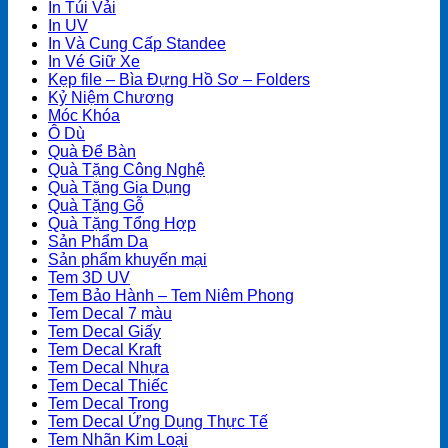
In Túi Vải
In UV
In Và Cung Cấp Standee
In Vé Giữ Xe
Kẹp file – Bìa Đựng Hồ Sơ – Folders
Kỷ Niệm Chương
Móc Khóa
Ô Dù
Quà Để Bàn
Quà Tặng Công Nghệ
Quà Tặng Gia Dụng
Quà Tặng Gỗ
Quà Tặng Tổng Hợp
Sản Phẩm Da
Sản phẩm khuyến mại
Tem 3D UV
Tem Bảo Hành – Tem Niêm Phong
Tem Decal 7 màu
Tem Decal Giấy
Tem Decal Kraft
Tem Decal Nhựa
Tem Decal Thiếc
Tem Decal Trong
Tem Decal Ứng Dụng Thực Tế
Tem Nhãn Kim Loại