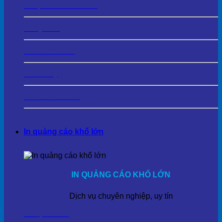
In Lịch Tết Cá Nhân
In Kỷ Yếu
In Photobook
In Sổ Tay
In Tranh Cavas
In quảng cáo khổ lớn
IN QUẢNG CÁO KHỔ LỚN
Dịch vụ chuyên nghiệp, uy tín
In Bạt Hiflex