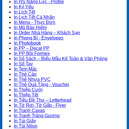
In HS Năng Lực - Profile
In Kỷ Yếu
In Lịch Tết
In Lịch Tết Cá Nhân
In Menu - Thực Đơn
In Mũ Bảo Hiểm
In Order Nhà Hàng – Khách Sạn
In Phong Bì - Envelopes
In Photobook
In PP – Decal PP
In PP Bồi Formex
In Sổ Sách – Biểu Mẫu Kế Toán & Văn Phòng
In Sổ Tay
In Tem Mác
In Thẻ Cào
In Thẻ Nhựa PVC
In Thẻ Quà Tặng - Voucher
In Thiệp Cưới
In Thiệp Tết
In Tiêu Đề Thư – Letterhead
In Tờ Rơi, Tờ Gấp - Flyer
In Tranh Cavas
In Tranh Tráng Gương
In Túi Giấy
In Túi Nilon