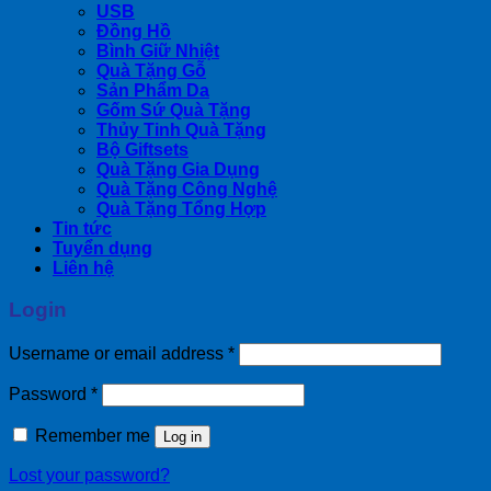
USB
Đồng Hồ
Bình Giữ Nhiệt
Quà Tặng Gỗ
Sản Phẩm Da
Gốm Sứ Quà Tặng
Thủy Tinh Quà Tặng
Bộ Giftsets
Quà Tặng Gia Dụng
Quà Tặng Công Nghệ
Quà Tặng Tổng Hợp
Tin tức
Tuyển dụng
Liên hệ
Login
Username or email address
*
Password
*
Remember me
Log in
Lost your password?