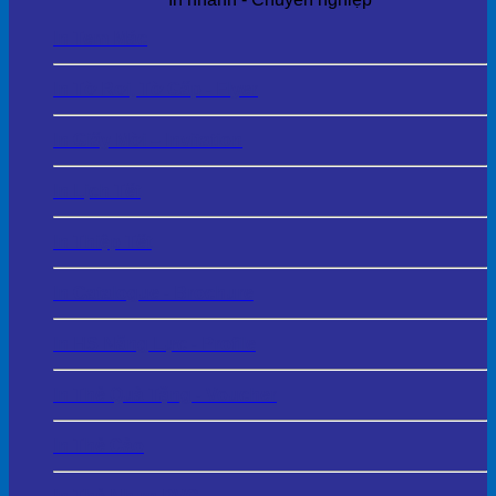
In Tem Mác
In Tờ Rơi, Tờ Gấp - Flyer
In Giấy Mời – Invitation
In Lịch Tết
In Thiệp Tết
In Catalogue - Brochure
In HS Năng Lực - Profile
In Thẻ Quà Tặng - Voucher
In Thẻ Cào