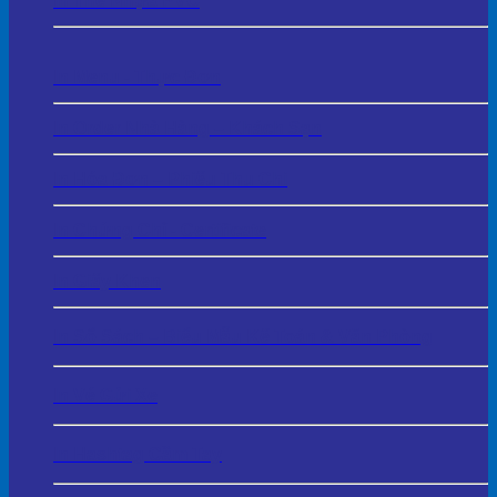
In Thẻ Nhựa PVC
In Menu - Thực Đơn
In Order Nhà Hàng – Khách Sạn
In Hóa Đơn – Phiếu Thu Chi
In Chứng Chỉ - Certificate
In Giấy Khen
In Sổ Sách – Biểu Mẫu Kế Toán & Văn Phòng
In Vé Gửi Xe
In Hashtag Cầm Tay