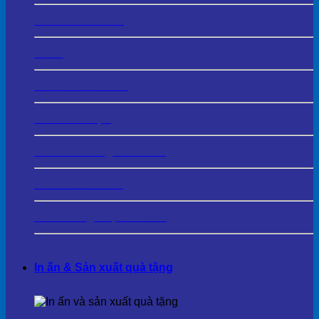
In PP – Decal PP
In UV
In PP Bồi Formex
In Decal Nhựa
In Decal Trong Dán Kính
In Film Dán Kính
In Và Cung Cấp Standee
In ấn & Sản xuất quà tặng