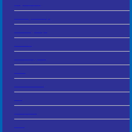
Huy Chương
In Chuyển Nhiệt
Áo Đồng Phục
Áo Mưa
Balo – Cặp Da
Ô Dù
Mũ Bảo Hiểm
Bút
Móc Khóa
USB