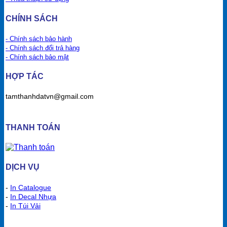
CHÍNH SÁCH
- Chính sách bảo hành
- Chính sách đổi trả hàng
- Chính sách bảo mật
HỢP TÁC
tamthanhdatvn@gmail.com
THANH TOÁN
DỊCH VỤ
-
In Catalogue
-
In Decal Nhựa
-
In Túi Vải