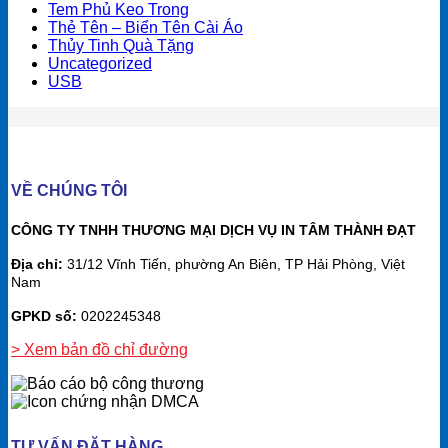
Tem Phủ Keo Trong
Thẻ Tên – Biển Tên Cài Áo
Thủy Tinh Quà Tặng
Uncategorized
USB
VỀ CHÚNG TÔI
CÔNG TY TNHH THƯƠNG MẠI DỊCH VỤ IN TÂM THÀNH ĐẠT
Địa chỉ:
31/12 Vĩnh Tiến, phường An Biên, TP Hải Phòng, Việt
Nam
GPKD số:
0202245348
> Xem bản đồ chỉ đường
TƯ VẤN ĐẶT HÀNG