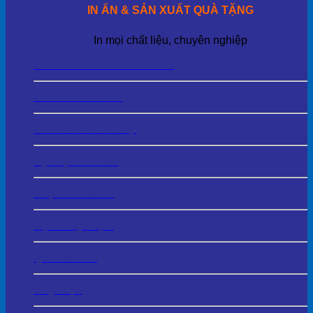
IN ẤN & SẢN XUẤT QUÀ TẶNG
In mọi chất liệu, chuyên nghiệp
Thẻ Tên – Biển Tên Cài Áo
Biển Chức Danh
Tem Nhãn Kim Loại
Kỷ Niệm Chương
Cup Vinh Danh
Bộ Số Kỷ Niệm
Quà Để Bàn
Huy Hiệu