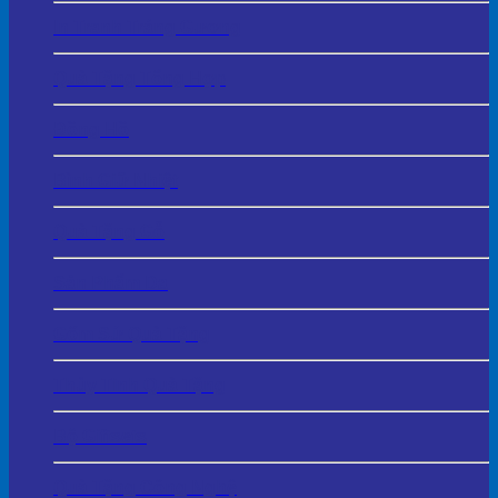
In Tranh Tráng Gương
Quà Tặng Tổng Hợp
Đồng Hồ
Bình Giữ Nhiệt
Quà Tặng Gỗ
Sản Phẩm Da
Gốm Sứ Quà Tặng
Thủy Tinh Quà Tặng
Bộ Giftsets
Quà Tặng Công Nghệ