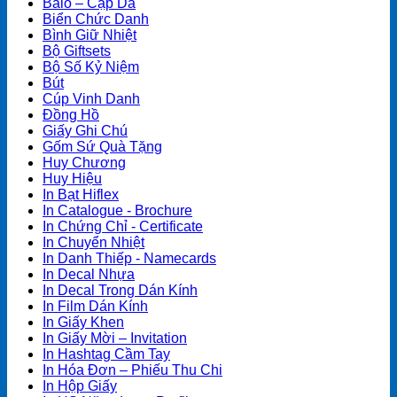
Balo – Cặp Da
Biển Chức Danh
Bình Giữ Nhiệt
Bộ Giftsets
Bộ Số Kỷ Niệm
Bút
Cúp Vinh Danh
Đồng Hồ
Giấy Ghi Chú
Gốm Sứ Quà Tặng
Huy Chương
Huy Hiệu
In Bạt Hiflex
In Catalogue - Brochure
In Chứng Chỉ - Certificate
In Chuyển Nhiệt
In Danh Thiếp - Namecards
In Decal Nhựa
In Decal Trong Dán Kính
In Film Dán Kính
In Giấy Khen
In Giấy Mời – Invitation
In Hashtag Cầm Tay
In Hóa Đơn – Phiếu Thu Chi
In Hộp Giấy