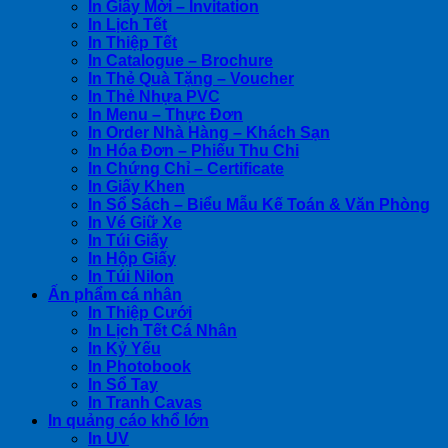
In Giấy Mời – Invitation
In Lịch Tết
In Thiệp Tết
In Catalogue – Brochure
In Thẻ Quà Tặng – Voucher
In Thẻ Nhựa PVC
In Menu – Thực Đơn
In Order Nhà Hàng – Khách Sạn
In Hóa Đơn – Phiếu Thu Chi
In Chứng Chỉ – Certificate
In Giấy Khen
In Sổ Sách – Biểu Mẫu Kế Toán & Văn Phòng
In Vé Giữ Xe
In Túi Giấy
In Hộp Giấy
In Túi Nilon
Ấn phẩm cá nhân
In Thiệp Cưới
In Lịch Tết Cá Nhân
In Kỷ Yếu
In Photobook
In Sổ Tay
In Tranh Cavas
In quảng cáo khổ lớn
In UV