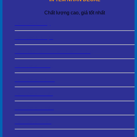
Chất lượng cao, giá tốt nhất
Tem Decal Giấy
Tem Decal Nhựa
Tem Bảo Hành – Tem Niêm Phong
Tem Decal Trong
Tem Decal 3D UV
Tem Decal Thiếc
Tem Decal 7 Màu
Tem Decal Kraft
Tem Phủ Keo Trong