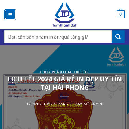
Chuyển
đến
0
nội
dung
Search
for:
CHƯA PHÂN LOẠI
,
TIN TỨC
LỊCH TẾT 2024 GIÁ RẺ IN ĐẸP UY TÍN
TẠI HẢI PHÒNG
ĐÃ ĐĂNG TRÊN
8 THÁNG 11, 2023
BỞI
ADMIN