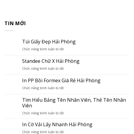
TIN MỚI
Túi Giấy Đẹp Hải Phòng
ở
Chức năng bình luận bị tắt
Túi
Giấy
Standee Chữ X Hải Phòng
Đẹp
ở
Chức năng bình luận bị tắt
Hải
Standee
Phòng
Chữ
In PP Bồi Formex Giá Rẻ Hải Phòng
X
ở
Chức năng bình luận bị tắt
Hải
In
Phòng
PP
Tìm Hiểu Bảng Tên Nhân Viên, Thẻ Tên Nhân
Bồi
Viên
Formex
ở
Chức năng bình luận bị tắt
Giá
Tìm
Rẻ
Hiểu
Hải
In Cờ Vải Lấy Nhanh Hải Phòng
Bảng
Phòng
ở
Chức năng bình luận bị tắt
Tên