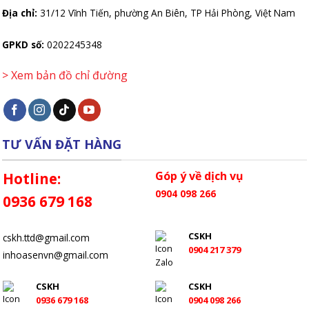
Địa chỉ:
31/12 Vĩnh Tiến, phường An Biên, TP Hải Phòng, Việt Nam
GPKD số:
0202245348
> Xem bản đồ chỉ đường
TƯ VẤN ĐẶT HÀNG
Góp ý về dịch vụ
Hotline:
0904 098 266
0936 679 168
CSKH
cskh.ttd@gmail.com
0904 217 379
inhoasenvn@gmail.com
CSKH
CSKH
0936 679 168
0904 098 266