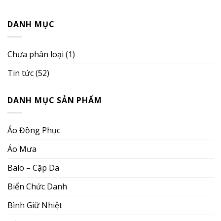
In
Nhân
Cờ
Viên,
Vải
DANH MỤC
Thẻ
Lấy
Tên
Nhanh
Nhân
Hải
Viên
Chưa phân loại
(1)
Phòng
Tin tức
(52)
DANH MỤC SẢN PHẨM
Áo Đồng Phục
Áo Mưa
Balo – Cặp Da
Biển Chức Danh
Bình Giữ Nhiệt